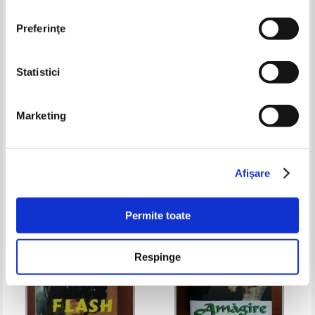
Preferinţe
Statistici
J. R. Ward - Pana in iad si inapoi
Gerardine Nery - Zbor spre
libertate (2 volume)
Marketing
Pret:
9,00
Lei
Pret:
16,00
Lei
Adaugă în coș
Adaugă în coș
Afişare
-35%
-35%
Permite toate
Respinge