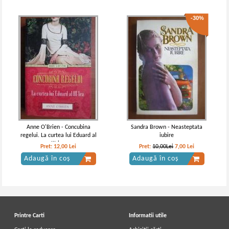
-30%
Anne O'Brien - Concubina
Sandra Brown - Neasteptata
regelui. La curtea lui Eduard al
iubire
III-lea
Pret:
12,00
Lei
Pret:
10,00Lei
7,00
Lei
Adaugă în coș
Adaugă în coș
Printre Carti
Informatii utile