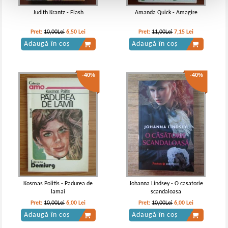
Judith Krantz - Flash
Amanda Quick - Amagire
Pret:
10,00Lei
6,50
Lei
Pret:
11,00Lei
7,15
Lei
Adaugă în coș
Adaugă în coș
-40%
-40%
Kosmas Politis - Padurea de
Johanna Lindsey - O casatorie
lamai
scandaloasa
Pret:
10,00Lei
6,00
Lei
Pret:
10,00Lei
6,00
Lei
Adaugă în coș
Adaugă în coș