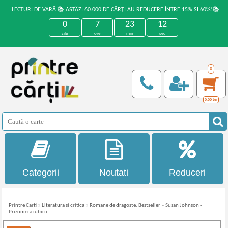
LECTURI DE VARĂ 📚 ASTĂZI 60.000 DE CĂRȚI AU REDUCERE ÎNTRE 15% ȘI 60%!📚
0
7
23
11
zile
ore
min
sec
0
0,00
Lei
Categorii
Noutati
Reduceri
Printre Carti
»
Literatura si critica
»
Romane de dragoste. Bestseller
»
Susan Johnson -
Prizoniera iubirii