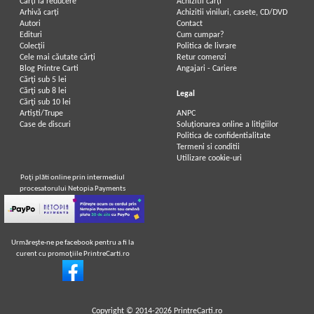
Carți la reducere
Achizitii cărți
Arhivă carți
Achizitii viniluri, casete, CD/DVD
Autori
Contact
Edituri
Cum cumpar?
Colecții
Politica de livrare
Cele mai căutate cărți
Retur comenzi
Blog Printre Carti
Angajari - Cariere
Cărţi sub 5 lei
Cărţi sub 8 lei
Legal
Cărţi sub 10 lei
Artiști/Trupe
ANPC
Case de discuri
Soluționarea online a litigiilor
Politica de confidentialitate
Termeni si conditii
Utilizare cookie-uri
Poţi plăti online prin intermediul
procesatorului Netopia Payments
Urmăreşte-ne pe facebook pentru a fi la
curent cu promoţiile PrintreCarti.ro
Copyright © 2014-2026
PrintreCarti.ro