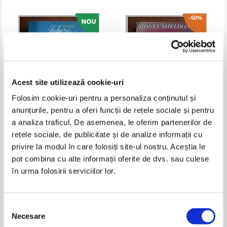
-50%
Acest site utilizează cookie-uri
Folosim cookie-uri pentru a personaliza conținutul și
anunțurile, pentru a oferi funcții de rețele sociale și pentru
a analiza traficul. De asemenea, le oferim partenerilor de
Christina Dodd - Suflete pereche
Sidney Sheldon - Sammy
rețele sociale, de publicitate și de analize informații cu
privire la modul în care folosiți site-ul nostru. Aceștia le
Pret:
7,00
Lei
Pret:
19,00Lei
9,50
Lei
Adaugă în coș
Adaugă în coș
pot combina cu alte informații oferite de dvs. sau culese
în urma folosirii serviciilor lor.
Selecția
Necesare
consimțământului