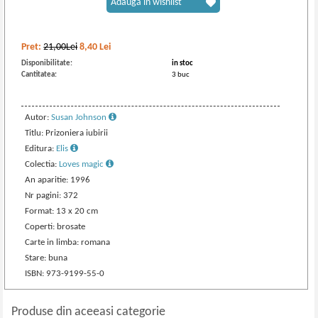
Adaugă în wishlist
Pret:
21,00Lei
8,40
Lei
Disponibilitate:
in stoc
Cantitatea:
3 buc
Autor:
Susan Johnson
Titlu: Prizoniera iubirii
Editura:
Elis
Colectia:
Loves magic
An aparitie: 1996
Nr pagini: 372
Format: 13 x 20 cm
Coperti: brosate
Carte in limba: romana
Stare: buna
ISBN: 973-9199-55-0
Produse din aceeasi categorie