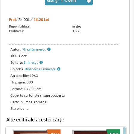
Adaugă în wishlist
Pret:
28,00Lei
18,20
Lei
Disponibilitate:
in stoc
Cantitatea:
1 buc
Autor:
Mihai Eminescu
Titlu: Poezii
Editura:
Eminescu
Colectia:
Biblioteca Eminescu
An aparitie: 1963
Nr pagini: 333
Format: 13 x 20 cm
Coperti: cartonate si supracoperta
Carte in limba: romana
Stare: buna
Alte ediții ale acestei cărți: