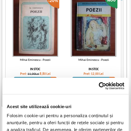
-20%
Mihai Eminescu - Poezii
Mihai Eminescu - Poezii
IN STOC
IN STOC
Pret:
11,00Lei
8,80
Lei
Pret:
12,00
Lei
Adaugă în coș
Adaugă în coș
Vezi toate edițiile »
Acest site utilizează cookie-uri
Produse din aceeasi categorie
Folosim cookie-uri pentru a personaliza conținutul și
anunțurile, pentru a oferi funcții de rețele sociale și pentru
-35%
-35%
a analiza traficul. De asemenea, le oferim partenerilor de