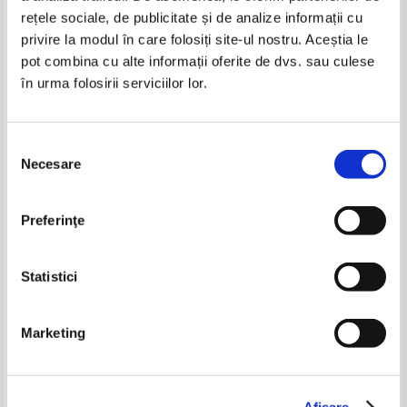
rețele sociale, de publicitate și de analize informații cu
privire la modul în care folosiți site-ul nostru. Aceștia le
pot combina cu alte informații oferite de dvs. sau culese
în urma folosirii serviciilor lor.
Mihai Eminescu - Poezii
Mihai Eminescu - Poezii
IN STOC
IN STOC
Pret:
30,00
Lei
Pret:
32,00
Lei
Selecția
Adaugă în coș
Adaugă în coș
Necesare
consimțământului
Gabriela Botici - Pe strada
Maria Cernatescu - Eu sunt apa
gandurilor. Sonete
cu tumulturi. Creatii in culoare si
-35%
versuri
Preferinţe
Pret:
21,00Lei
13,65
Lei
Pret:
23,00Lei
14,95
Lei
Adaugă în coș
Adaugă în coș
Statistici
-35%
-35%
Marketing
Mihai Eminescu - Poezii
Mihai Eminescu - Poezii
Afişare