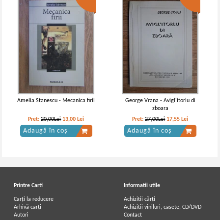
Mihai Eminescu - Poezii
Mihai Eminescu - Poezii (3 volume)
IN STOC
IN STOC
Pret:
15,00Lei
10,50
Lei
Pret:
32,00Lei
20,80
Lei
Adaugă în coș
Adaugă în coș
Amelia Stanescu - Mecanica firii
George Vrana - Avigl'itorlu di
zboara
-20%
-30%
Pret:
20,00Lei
13,00
Lei
Pret:
27,00Lei
17,55
Lei
Adaugă în coș
Adaugă în coș
Printre Carti
Informatii utile
Carți la reducere
Achizitii cărți
Arhivă carți
Achizitii viniluri, casete, CD/DVD
Autori
Contact
Mihai Eminescu - Poezii
Mihai Eminescu - Poezii (Ed.