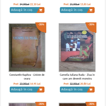
-35%
Pret:
34,00Lei
22,10
Lei
Pret:
21,00Lei
13,65
Lei
Adaugă în coș
Adaugă în coș
-35%
-35%
Mihai Eminescu - Poezii
Mihai Eminescu - Poezii (editie
ingrijita de Perpessicius)
IN STOC
IN STOC
Pret:
27,00Lei
17,55
Lei
Pret:
28,00
Lei
Adaugă în coș
Adaugă în coș
Constantin Kapitza - Liniste de
Camelia Iuliana Radu - Ziua in
ceara
care am devenit monstru
-30%
-35%
Pret:
23,00Lei
14,95
Lei
Pret:
32,00Lei
20,80
Lei
Adaugă în coș
Adaugă în coș
-35%
-35%