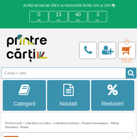
ASTĂZI 60.000 DE CĂRȚI AU REDUCERE ÎNTRE 15% ȘI 35%!📚
0
13
40
3
zile
ore
min
sec
0
0,00
Lei
Categorii
Noutati
Reduceri
Printre Carti
»
Literatura si critica
»
Literatura romana
»
Poezie romaneasca
»
Mihai
Eminescu - Poezii