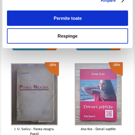
IN STOC
IN STOC
Pret:
9,00
Lei
Pret:
10,00Lei
6,50
Lei
Adaugă în coș
Adaugă în coș
Permite toate
Mihai Eminescu - Poezii.
Valeriu Pricina - Un targovet pe
Gedichte (editie bilingva)
la-nceput de veac
Respinge
-20%
Pret:
20,00Lei
13,00
Lei
Pret:
21,00Lei
13,65
Lei
Adaugă în coș
Adaugă în coș
-35%
-35%
Mihai Eminescu - Poezii
Mihai Eminescu - Poezii
IN STOC
IN STOC
Pret:
10,00Lei
8,00
Lei
Pret:
10,00
Lei
Adaugă în coș
Adaugă în coș
I. U. Soricu - Panea neagra.
Ana Kos - Doruri soptite
Poezii