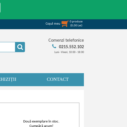
0
produse
Coşul meu
(
0,00
Lei
)
Comenzi telefonice
0215.552.102
Luni - Vineri, 10:00 - 18:00
HIZIȚII
CONTACT
Două exemplare în stoc.
Cumpără acum!