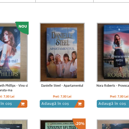
th Phillips - Vino si
Danielle Steel - Apartamentul
Nora Roberts - Provocar
aruta-ma
et:
7,00
Lei
Pret:
7,00
Lei
Pret:
7,00
Lei
în coș
Adaugă în coș
Adaugă în coș
-20%