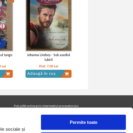
mul tango
Johanna Lindsey - Sub asediul
iubirii
0
Lei
Pret:
7,00
Lei
Adaugă în coș
Poţi plăti online prin intermediul procesatorului
Netopia Payments
Permite toate
le sociale și
Urmăreşte-ne pe facebook pentru a fi la curent cu