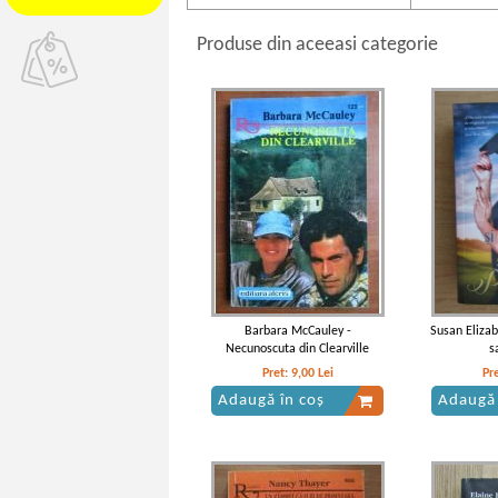
Produse din aceeasi categorie
Barbara McCauley -
Susan Elizabe
Necunoscuta din Clearville
s
Pret:
9,00
Lei
Pr
Adaugă în coș
Adaugă 