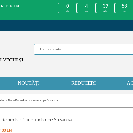
0
4
39
58
U REDUCERE
zile
ore
min
sec
 VECHI ŞI
NOUTĂȚI
REDUCERI
AC
ller
»
Nora Roberts - Cucerind-o pe Suzanna
 Roberts
-
Cucerind-o pe Suzanna
7,00
Lei