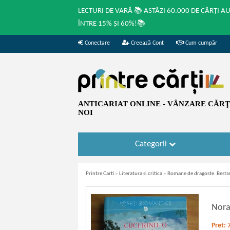
LECTURI DE VARĂ 📚 ASTĂZI 60.000 DE CĂRȚI A
ÎNTRE 15% ȘI 60%!📚
Conectare
Creează Cont
Cum cumpăr
ANTICARIAT ONLINE - VÂNZARE CĂRŢI
NOI
Categorii
Printre Carti
»
Literatura si critica
»
Romane de dragoste. Bestse
Nora
Pret: