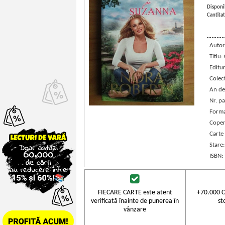
Disponib
Cantitat
Autor
Titlu
Editu
Colec
An de
Nr. pa
Forma
Coper
Carte
Stare
ISBN:
FIECARE CARTE este atent
+70.000 C
verificată înainte de punerea în
st
vânzare