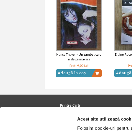
Nancy Thayer - Un zambet ca o
Elaine Raco
zi de primavara
Pret:
9,00
Lei
Pr
Adaugă în coș
Adaugă 
Printre Carti
Carți la reducere
Acest site utilizează cook
Arhivă carți
Autori
Folosim cookie-uri pentru a 
Edituri