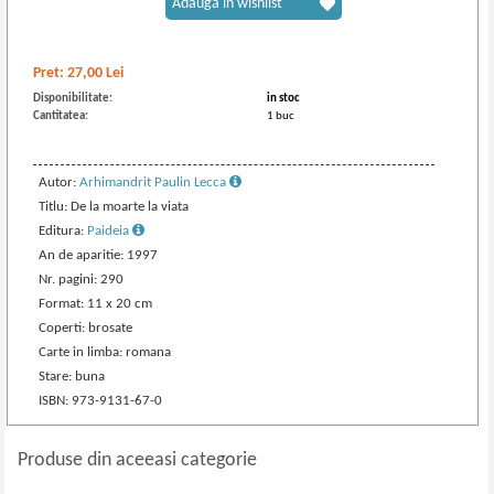
Adaugă în wishlist
Pret:
27,00
Lei
Disponibilitate:
in stoc
Cantitatea:
1 buc
Autor:
Arhimandrit Paulin Lecca
Titlu: De la moarte la viata
Editura:
Paideia
An de aparitie: 1997
Nr. pagini: 290
Format: 11 x 20 cm
Coperti: brosate
Carte in limba: romana
Stare: buna
ISBN: 973-9131-67-0
Produse din aceeasi categorie