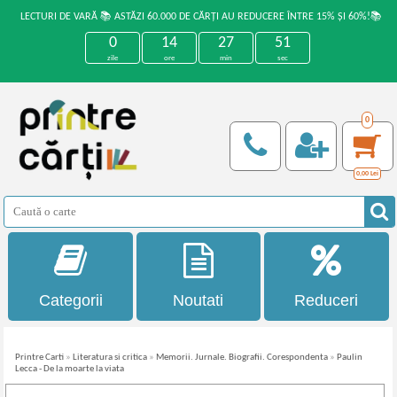
LECTURI DE VARĂ 📚 ASTĂZI 60.000 DE CĂRȚI AU REDUCERE ÎNTRE 15% ȘI 60%!📚
0
14
27
51
zile
ore
min
sec
0
0,00
Lei
Categorii
Noutati
Reduceri
Printre Carti
»
Literatura si critica
»
Memorii. Jurnale. Biografii. Corespondenta
»
Paulin
Lecca - De la moarte la viata