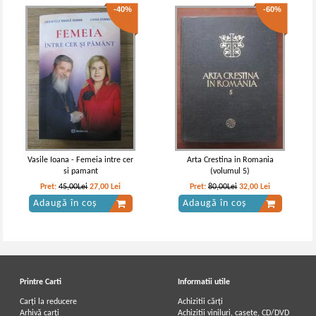
-40%
-60%
Vasile Ioana - Femeia intre cer
Arta Crestina in Romania
si pamant
(volumul 5)
Pret:
45,00Lei
27,00
Lei
Pret:
80,00Lei
32,00
Lei
Adaugă în coș
Adaugă în coș
Printre Carti
Informatii utile
Carți la reducere
Achizitii cărți
Arhivă carți
Achizitii viniluri, casete, CD/DVD