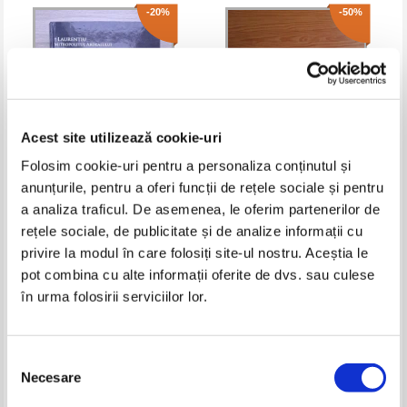
-20%
-50%
Acest site utilizează cookie-uri
Folosim cookie-uri pentru a personaliza conținutul și
anunțurile, pentru a oferi funcții de rețele sociale și pentru
Laurentiu - Bucuria de a trai
Gheorghe Ionescu - Viata
a analiza traficul. De asemenea, le oferim partenerilor de
viata in Hristos. Cuvinte de
parintelui Nicodim Mandita (2
rețele sociale, de publicitate și de analize informații cu
invatatura 2005-2011
volume)
Pret:
35,00Lei
28,00
Lei
Pret:
51,00Lei
25,50
Lei
privire la modul în care folosiți site-ul nostru. Aceștia le
Adaugă în coș
Adaugă în coș
pot combina cu alte informații oferite de dvs. sau culese
în urma folosirii serviciilor lor.
-30%
-40%
Selecția
Necesare
consimțământului