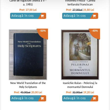
Carte de rugaciuni (editia a V -
Vincentiu Frezza - Cartea
a, 1981)
tertiarului franciscan
Pret:
27,00
Lei
Pret:
27,00Lei
21,60
Lei
Adaugă în coș
Adaugă în coș
-50%
-40%
New World Translation of the
Ioanichie Balan - Pelerinaj la
Holy Scriptures
mormantul Domnului
Pret:
40,00Lei
20,00
Lei
Pret:
32,00Lei
19,20
Lei
Adaugă în coș
Adaugă în coș