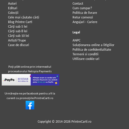
Autori
Contact
Edituri
Cum cumpar?
Colecții
Politica de livrare
Cele mai căutate cărți
Retur comenzi
Blog Printre Carti
Angajari - Cariere
Cărţi sub 5 lei
Cărţi sub 8 lei
Legal
Cărţi sub 10 lei
Artiști/Trupe
ANPC
Case de discuri
Soluționarea online a litigiilor
Politica de confidentialitate
Termeni si conditii
Utilizare cookie-uri
Poţi plăti online prin intermediul
procesatorului Netopia Payments
Urmăreşte-ne pe facebook pentru a fi la
curent cu promoţiile PrintreCarti.ro
Copyright © 2014-2026
PrintreCarti.ro