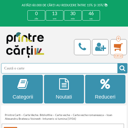
ASTĂZI 60.000 DE CĂRȚI AU REDUCERE ÎNTRE 15% ȘI 35%!📚
0
13
30
45
zile
ore
min
sec
0
0,00
Lei
Categorii
Noutati
Reduceri
Printre Carti
»
Carte Veche. Bibliofilie
»
Carte veche
»
Carte veche romaneasca
»
Ioan
Alexandru Bratescu Voinesti - Intuneric si lumina (1936)