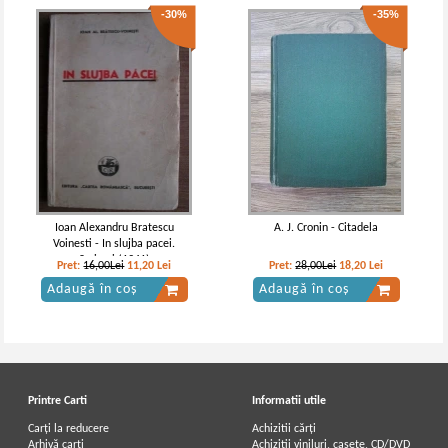
-30%
-35%
Ioan Alexandru Bratescu
A. J. Cronin - Citadela
Voinesti - In slujba pacei.
Scrisori (1941)
Pret:
16,00Lei
11,20
Lei
Pret:
28,00Lei
18,20
Lei
Adaugă în coș
Adaugă în coș
Printre Carti
Informatii utile
Carți la reducere
Achizitii cărți
Arhivă carți
Achizitii viniluri, casete, CD/DVD