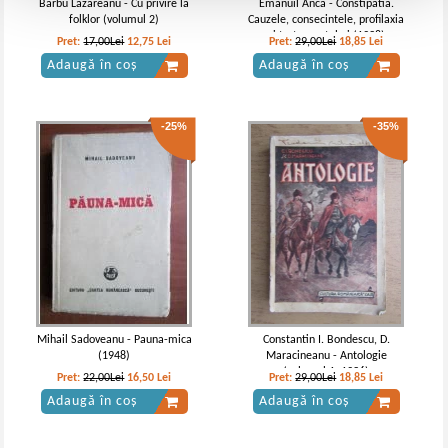
Barbu Lazareanu - Cu privire la
Emanuil Anca - Constipatia.
folklor (volumul 2)
Cauzele, consecintele, profilaxia
si tratamentul ei (1938)
Pret:
17,00Lei
12,75
Lei
Pret:
29,00Lei
18,85
Lei
Adaugă în coș
Adaugă în coș
-25%
-35%
Mihail Sadoveanu - Pauna-mica
Constantin I. Bondescu, D.
(1948)
Maracineanu - Antologie
(volumul 1, 1936)
Pret:
22,00Lei
16,50
Lei
Pret:
29,00Lei
18,85
Lei
Adaugă în coș
Adaugă în coș