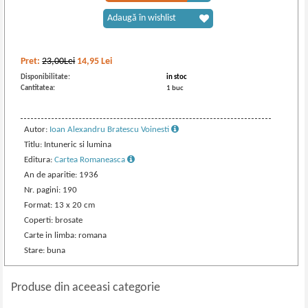
Adaugă în wishlist
Pret:
23,00Lei
14,95
Lei
Disponibilitate:
in stoc
Cantitatea:
1 buc
Autor:
Ioan Alexandru Bratescu Voinesti
Titlu: Intuneric si lumina
Editura:
Cartea Romaneasca
An de aparitie: 1936
Nr. pagini: 190
Format: 13 x 20 cm
Coperti: brosate
Carte in limba: romana
Stare: buna
Produse din aceeasi categorie