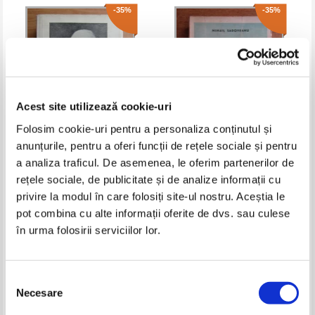
-35%
-35%
Acest site utilizează cookie-uri
Folosim cookie-uri pentru a personaliza conținutul și
anunțurile, pentru a oferi funcții de rețele sociale și pentru
Herman Wendel - Danton (1930)
Mihail Sadoveanu - Imparatia
a analiza traficul. De asemenea, le oferim partenerilor de
apelor (1935)
rețele sociale, de publicitate și de analize informații cu
Pret:
21,00Lei
13,65
Lei
Pret:
29,00Lei
18,85
Lei
privire la modul în care folosiți site-ul nostru. Aceștia le
Adaugă în coș
Adaugă în coș
pot combina cu alte informații oferite de dvs. sau culese
în urma folosirii serviciilor lor.
-35%
-25%
Selecția
Necesare
consimțământului