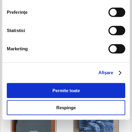
Preferinţe
Statistici
Alexandru Stan - Istoria religiilor
Ioan Filaret - Crestinism si Yoga
pentru invatamantul
Marketing
preuniversitar
Pret:
25,00
Lei
Pret:
16,00Lei
12,80
Lei
Adaugă în coș
Adaugă în coș
Afişare
-35%
-20%
Permite toate
Respinge