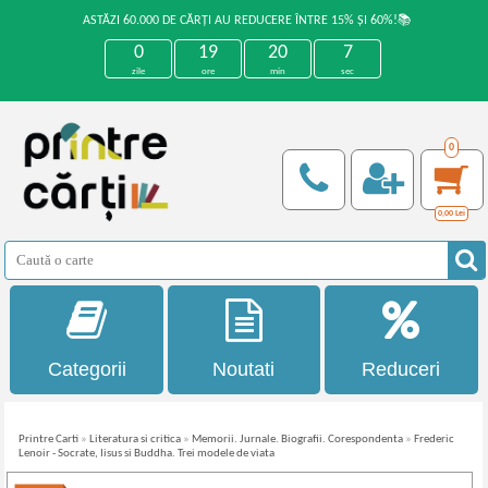
ASTĂZI 60.000 DE CĂRȚI AU REDUCERE ÎNTRE 15% ȘI 60%!📚
0
19
20
7
zile
ore
min
sec
0
0,00
Lei
Categorii
Noutati
Reduceri
Printre Carti
»
Literatura si critica
»
Memorii. Jurnale. Biografii. Corespondenta
»
Frederic
Lenoir - Socrate, Iisus si Buddha. Trei modele de viata