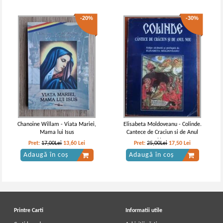
-20%
-30%
Chanoine Willam - Viata Mariei,
Elisabeta Moldoveanu - Colinde.
Mama lui Isus
Cantece de Craciun si de Anul
Nou
Pret:
17,00Lei
13,60
Lei
Pret:
25,00Lei
17,50
Lei
Adaugă în coș
Adaugă în coș
Printre Carti
Informatii utile