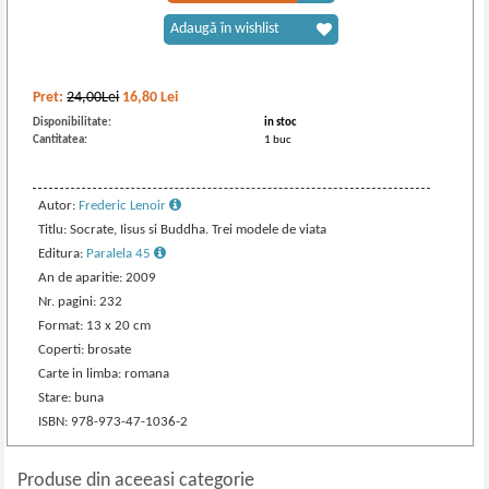
Adaugă în wishlist
Pret:
24,00Lei
16,80
Lei
Disponibilitate:
in stoc
Cantitatea:
1 buc
Autor:
Frederic Lenoir
Titlu: Socrate, Iisus si Buddha. Trei modele de viata
Editura:
Paralela 45
An de aparitie: 2009
Nr. pagini: 232
Format: 13 x 20 cm
Coperti: brosate
Carte in limba: romana
Stare: buna
ISBN: 978-973-47-1036-2
Produse din aceeasi categorie