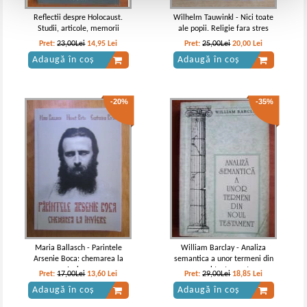
Reflectii despre Holocaust.
Wilhelm Tauwinkl - Nici toate
Studii, articole, memorii
ale popii. Religie fara stres
Pret:
23,00Lei
14,95
Lei
Pret:
25,00Lei
20,00
Lei
Adaugă în coș
Adaugă în coș
-20%
-35%
Maria Ballasch - Parintele
William Barclay - Analiza
Arsenie Boca: chemarea la
semantica a unor termeni din
Inviere
noul testament
Pret:
17,00Lei
13,60
Lei
Pret:
29,00Lei
18,85
Lei
Adaugă în coș
Adaugă în coș