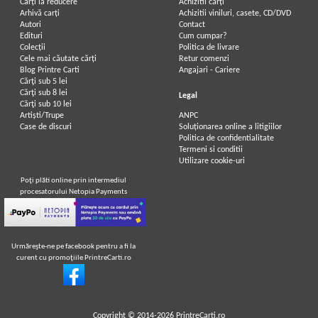
Carți la reducere
Achizitii cărți
Arhivă carți
Achizitii viniluri, casete, CD/DVD
Autori
Contact
Edituri
Cum cumpar?
Colecții
Politica de livrare
Cele mai căutate cărți
Retur comenzi
Blog Printre Carti
Angajari - Cariere
Cărţi sub 5 lei
Cărţi sub 8 lei
Legal
Cărţi sub 10 lei
Artiști/Trupe
ANPC
Case de discuri
Soluționarea online a litigiilor
Politica de confidentialitate
Termeni si conditii
Utilizare cookie-uri
Poţi plăti online prin intermediul
procesatorului Netopia Payments
Urmăreşte-ne pe facebook pentru a fi la
curent cu promoţiile PrintreCarti.ro
Copyright © 2014-2026
PrintreCarti.ro