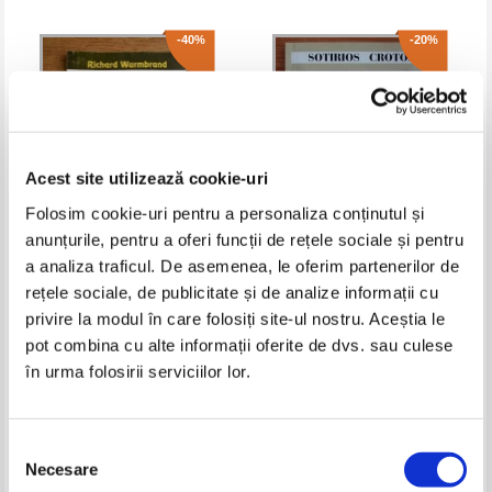
-40%
-20%
Acest site utilizează cookie-uri
Folosim cookie-uri pentru a personaliza conținutul și
anunțurile, pentru a oferi funcții de rețele sociale și pentru
a analiza traficul. De asemenea, le oferim partenerilor de
Richard Wurmbrand - Isus,
Sotirios Crotos - Ucenicul lui
rețele sociale, de publicitate și de analize informații cu
prietenul teroristilor
Iisus Hristos. Jurnalul doctorului
Sotirios Crotos
privire la modul în care folosiți site-ul nostru. Aceștia le
Pret:
30,00Lei
18,00
Lei
Pret:
26,00Lei
20,80
Lei
Adaugă în coș
Adaugă în coș
pot combina cu alte informații oferite de dvs. sau culese
în urma folosirii serviciilor lor.
-20%
Selecția
Necesare
consimțământului