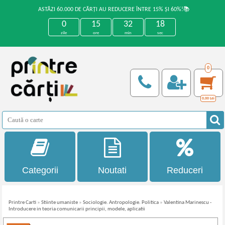
ASTĂZI 60.000 DE CĂRȚI AU REDUCERE ÎNTRE 15% ȘI 60%!📚
0
15
32
18
zile
ore
min
sec
0
0,00
Lei
Categorii
Noutati
Reduceri
Printre Carti
»
Stiinte umaniste
»
Sociologie. Antropologie. Politica
»
Valentina Marinescu -
Introducere in teoria comunicarii principii, modele, aplicatii