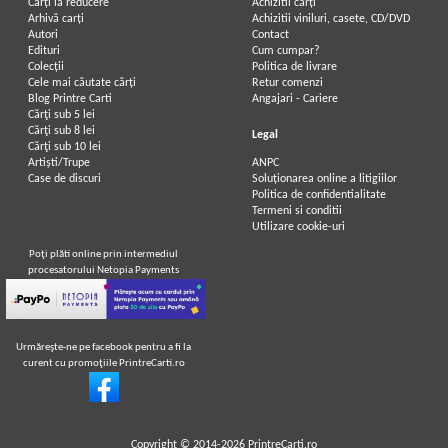
Carți la reducere
Achizitii cărți
Arhivă carți
Achizitii viniluri, casete, CD/DVD
Autori
Contact
Edituri
Cum cumpar?
Colecții
Politica de livrare
Cele mai căutate cărți
Retur comenzi
Blog Printre Carti
Angajari - Cariere
Cărţi sub 5 lei
Cărţi sub 8 lei
Legal
Cărţi sub 10 lei
Artiști/Trupe
ANPC
Case de discuri
Soluționarea online a litigiilor
Politica de confidentialitate
Termeni si conditii
Utilizare cookie-uri
Poţi plăti online prin intermediul
procesatorului Netopia Payments
Urmăreşte-ne pe facebook pentru a fi la
curent cu promoţiile PrintreCarti.ro
Copyright © 2014-2026
PrintreCarti.ro