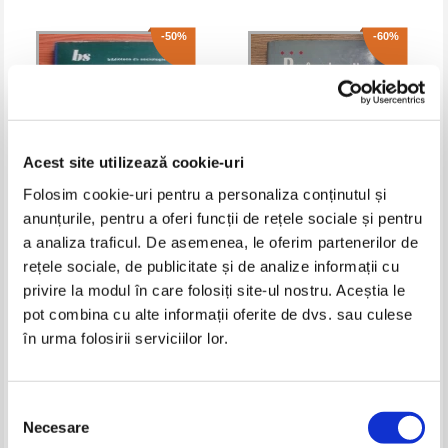
-50%
-60%
Acest site utilizează cookie-uri
Folosim cookie-uri pentru a personaliza conținutul și
anunțurile, pentru a oferi funcții de rețele sociale și pentru
a analiza traficul. De asemenea, le oferim partenerilor de
Henri H. Stahl - Teorii si ipoteze
Karen Seashore Louis -
rețele sociale, de publicitate și de analize informații cu
privind sociologia oranduirii
Professionalism and community.
tributale
Perspectives on reforming urban
privire la modul în care folosiți site-ul nostru. Aceștia le
Pret:
19,00Lei
9,50
Lei
Pret:
16,00Lei
6,40
Lei
schools
Adaugă în coș
Adaugă în coș
pot combina cu alte informații oferite de dvs. sau culese
în urma folosirii serviciilor lor.
-60%
-60%
Selecția
Necesare
consimțământului