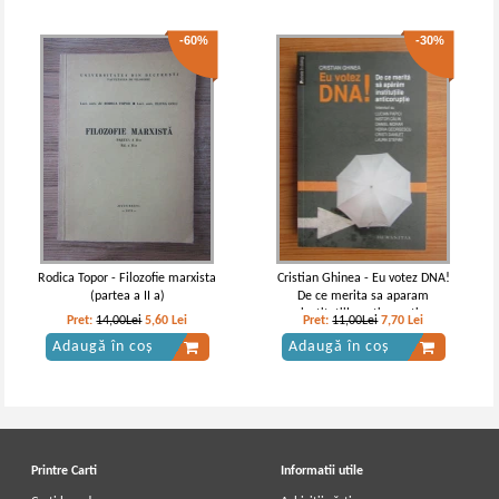
-60%
-30%
Rodica Topor - Filozofie marxista
Cristian Ghinea - Eu votez DNA!
(partea a II a)
De ce merita sa aparam
institutiile anticoruptie
Pret:
14,00Lei
5,60
Lei
Pret:
11,00Lei
7,70
Lei
Adaugă în coș
Adaugă în coș
Printre Carti
Informatii utile