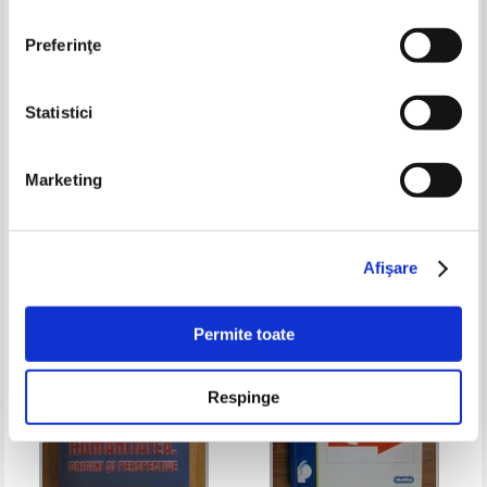
Preferinţe
Statistici
Probleme de etica. In sprijinul
Julian Pavon - China, dragon o
pregatirii politico - ideologice
parasito?
Marketing
Pret:
20,00Lei
8,00
Lei
Pret:
23,00Lei
9,20
Lei
Adaugă în coș
Adaugă în coș
Afişare
-35%
-60%
Permite toate
Respinge