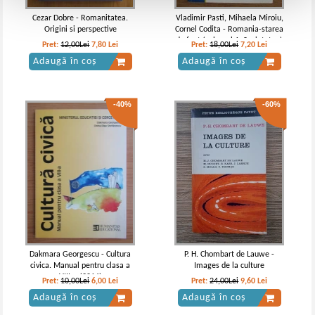
Cezar Dobre - Romanitatea.
Vladimir Pasti, Mihaela Miroiu,
Origini si perspective
Cornel Codita - Romania-starea
de fapt (volumul 1, Societatea)
Pret:
12,00Lei
7,80
Lei
Pret:
18,00Lei
7,20
Lei
Adaugă în coș
Adaugă în coș
-40%
-60%
Dakmara Georgescu - Cultura
P. H. Chombart de Lauwe -
civica. Manual pentru clasa a
Images de la culture
VIII-a (2014)
Pret:
10,00Lei
6,00
Lei
Pret:
24,00Lei
9,60
Lei
Adaugă în coș
Adaugă în coș