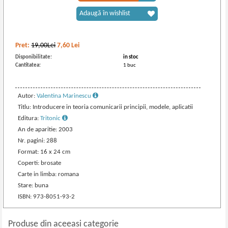
Adaugă în wishlist
Pret:
19,00Lei
7,60
Lei
Disponibilitate:
in stoc
Cantitatea:
1 buc
Autor:
Valentina Marinescu
Titlu: Introducere in teoria comunicarii principii, modele, aplicatii
Editura:
Tritonic
An de aparitie: 2003
Nr. pagini: 288
Format: 16 x 24 cm
Coperti: brosate
Carte in limba: romana
Stare: buna
ISBN: 973-8051-93-2
Produse din aceeasi categorie