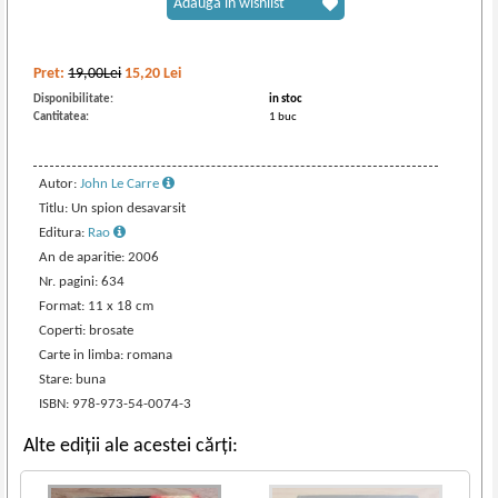
Adaugă în wishlist
Pret:
19,00Lei
15,20
Lei
Disponibilitate:
in stoc
Cantitatea:
1 buc
Autor:
John Le Carre
Titlu: Un spion desavarsit
Editura:
Rao
An de aparitie: 2006
Nr. pagini: 634
Format: 11 x 18 cm
Coperti: brosate
Carte in limba: romana
Stare: buna
ISBN: 978-973-54-0074-3
Alte ediții ale acestei cărți: