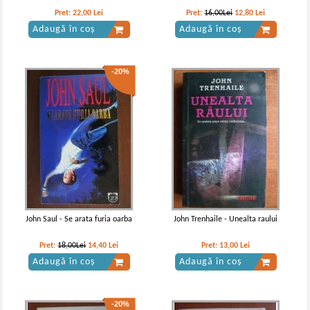
Pret:
22,00
Lei
Pret:
16,00Lei
12,80
Lei
Adaugă în coș
Adaugă în coș
-20%
John Saul - Se arata furia oarba
John Trenhaile - Unealta raului
Pret:
18,00Lei
14,40
Lei
Pret:
13,00
Lei
Adaugă în coș
Adaugă în coș
-20%