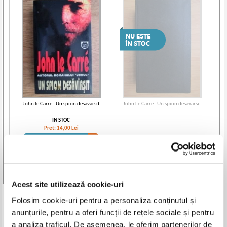
John le Carre - Un spion desavarsit
John Le Carre - Un spion desavarsit
IN STOC
Pret:
14,00
Lei
Adaugă în coș
Vezi toate edițiile »
Acest site utilizează cookie-uri
Produse din aceeasi categorie
Folosim cookie-uri pentru a personaliza conținutul și
anunțurile, pentru a oferi funcții de rețele sociale și pentru
-35%
-20%
a analiza traficul. De asemenea, le oferim partenerilor de