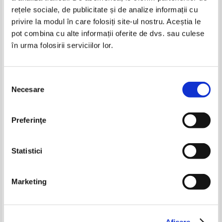
rețele sociale, de publicitate și de analize informații cu
privire la modul în care folosiți site-ul nostru. Aceștia le
pot combina cu alte informații oferite de dvs. sau culese
în urma folosirii serviciilor lor.
John Le Carre - Un pur espion
John Le Carre - Un pur espion
Selecția
Necesare
consimțământului
John Grisham - The Chamber
Rodica Ojog Brasoveanu - Al
cincilea as
Preferinţe
Pret:
30,00Lei
19,50
Lei
Pret:
14,00Lei
11,20
Lei
Adaugă în coș
Adaugă în coș
Statistici
-35%
-20%
Marketing
Afişare