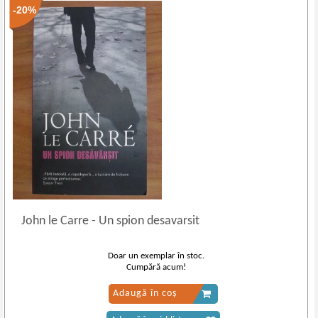
-20%
John le Carre
-
Un spion desavarsit
Doar un exemplar în stoc.
Cumpără acum!
Adaugă în coș