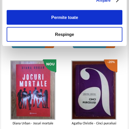
Permite toate
Alexander McCall Smith - The
Agatha Christie - Ceasul rau pe
good husband of zebra drive
strada Hickory
Respinge
Pret:
20,00Lei
13,00
Lei
Pret:
20,00Lei
16,00
Lei
Adaugă în coș
Adaugă în coș
-20%
Diana Urban - Jocuri mortale
Agatha Christie - Cinci purcelusi