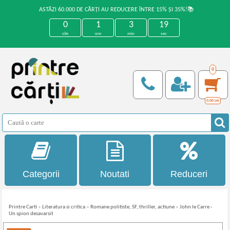
ASTĂZI 60.000 DE CĂRȚI AU REDUCERE ÎNTRE 15% ȘI 35%!📚
0
1
3
19
zile
ore
min
sec
0
0,00
Lei
Categorii
Noutati
Reduceri
Printre Carti
»
Literatura si critica
»
Romane politiste, SF, thriller, actiune
»
John le Carre -
Un spion desavarsit