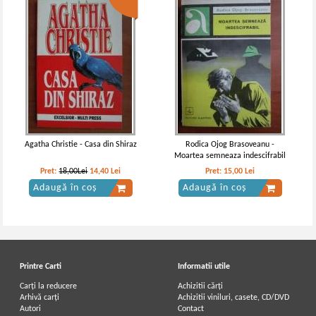
Agatha Christie - Casa din Shiraz
Rodica Ojog Brasoveanu -
Moartea semneaza indescifrabil
Pret:
18,00Lei
14,40
Lei
Pret:
15,00
Lei
Adaugă în coș
Adaugă în coș
Printre Carti
Informatii utile
Carți la reducere
Achizitii cărți
Arhivă carți
Achizitii viniluri, casete, CD/DVD
Autori
Contact