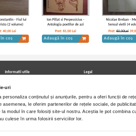
nstantin - Fiul lui
Ion Pillat si Perpessicius -
Nicolae Breban - Me
isto (2 volume)
Antologia poetilor de azi
Sensul vietii (4 vo
t:
40,00
Lei
Pret:
65,00
Lei
Pret:
60,00Lei
39,
în coș
Adaugă în coș
Adaugă în coș
Informatii utile
Legal
ANPC
Achizitii cărți
Achizitii viniluri, casete, CD/DVD
Soluționarea online a litigiilor
ie-uri
Contact
Politica de confidentialitate
Cum cumpar?
Termeni si conditii
personaliza conținutul și anunțurile, pentru a oferi funcții de rețe
Politica de livrare
Utilizare cookie-uri
De asemenea, le oferim partenerilor de rețele sociale, de publicitat
Retur comenzi
Angajari - Cariere
e la modul în care folosiți site-ul nostru. Aceștia le pot combina c
u culese în urma folosirii serviciilor lor.