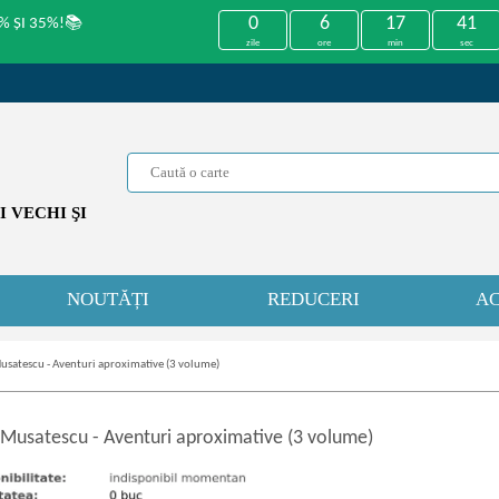
0
6
17
41
% ȘI 35%!📚
zile
ore
min
sec
 VECHI ŞI
NOUTĂȚI
REDUCERI
AC
usatescu - Aventuri aproximative (3 volume)
 Musatescu
-
Aventuri aproximative (3 volume)