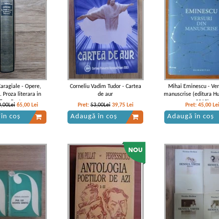
Caragiale - Opere,
Corneliu Vadim Tudor - Cartea
Mihai Eminescu - Ver
 Proza literara in
de aur
manuscrise (editura H
dice. Postume
2015)
,00Lei
65,00
Lei
Pret:
53,00Lei
39,75
Lei
Pret:
45,00
Le
în coș
Adaugă în coș
Adaugă în coș