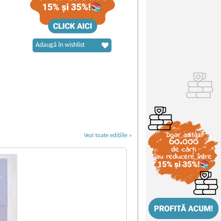
Adaugă în wishlist
Vezi toate edițiile »