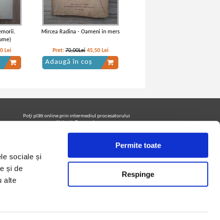
morii.
Mircea Radina - Oameni in mers
lume)
00
Lei
Pret:
70,00Lei
45,50
Lei
Adaugă în coș
Poţi plăti online prin intermediul procesatorului
Netopia Payments
Permite toate
le sociale și
Urmăreşte-ne pe facebook pentru a fi la curent cu
promoţiile PrintreCarti.ro
e și de
Respinge
u alte