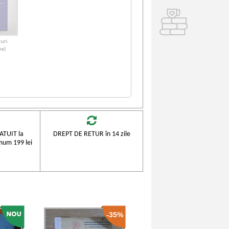
turi
me)
TUIT la
DREPT DE RETUR în 14 zile
mum 199 lei
-35%