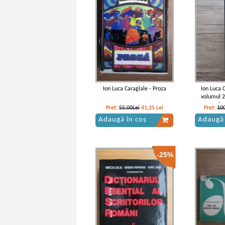
Ion Luca Caragiale - Proza
Ion Luca 
volumul 2.
perio
Pret:
55,00Lei
41,25
Lei
Pret:
100
Adaugă în coș
Adaugă 
-25%