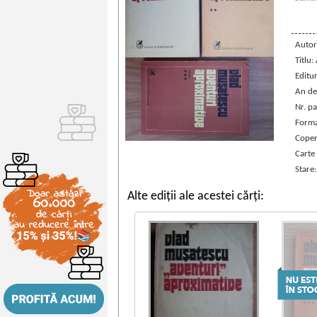
Autor
Titlu
Editu
An de
Nr. pa
Forma
Coper
Carte
Stare
Alte ediții ale acestei cărți: