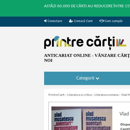
ASTĂZI 60.000 DE CĂRȚI AU REDUCERE ÎNTRE 15
Conectare
Creează Cont
Cum cumpăr
ANTICARIAT ONLINE - VÂNZARE CĂRŢI
NOI
Categorii
Printre Carti
»
Literatura si critica
»
Literatura romana
»
Vlad M
Vlad