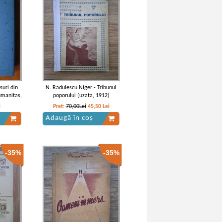
suri din
N. Radulescu Niger - Tribunul
umanitas,
poporului (uzata, 1912)
i
Pret:
70,00Lei
45,50
Lei
Adaugă în coș
-35%
-35%