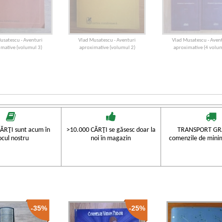
usatescu - Aventuri
Vlad Musatescu - Aventuri
Vlad Musatescu - Aven
mative (volumul 3)
aproximative (volumul 2)
aproximative (4 volu
ĂRŢI sunt acum în
>10.000 CĂRŢI se găsesc doar la
TRANSPORT GRA
ocul nostru
noi în magazin
comenzile de mini
-35%
-25%