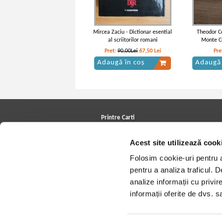
Mircea Zaciu - Dictionar esential
Theodor Co
al scriitorilor romani
Monte Cr
Pret:
90,00Lei
67,50
Lei
Pre
Adaugă în coș
Adaugă 
Printre Carti
Carți la reducere
Arhivă carți
Acest site utilizează cook
Autori
Edituri
Folosim cookie-uri pentru a 
Colecții
pentru a analiza traficul. 
Cele mai căutate cărți
Blog Printre Carti
analize informații cu privir
Cărţi sub 5 lei
informații oferite de dvs. sa
Cărţi sub 8 lei
Cărţi sub 10 lei
Artiști/Trupe
Case de discuri