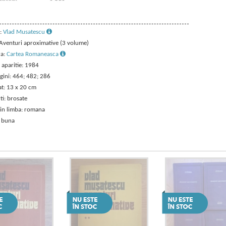
:
Vlad Musatescu
: Aventuri aproximative (3 volume)
ra:
Cartea Romaneasca
 aparitie: 1984
gini: 464; 482; 286
t: 13 x 20 cm
ti: brosate
 in limba: romana
: buna