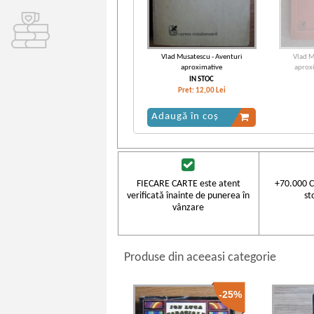
Vlad Musatescu - Aventuri
Vlad M
aproximative
aproxi
IN STOC
Pret:
12,00
Lei
Adaugă în coș
FIECARE CARTE este atent
+70.000 C
verificată înainte de punerea în
st
vânzare
Produse din aceeasi categorie
-25%