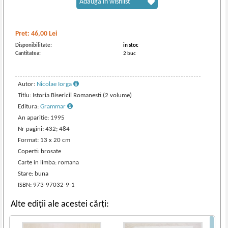
Adaugă în wishlist
Pret:
46,00
Lei
Disponibilitate:
in stoc
Cantitatea:
2 buc
Autor:
Nicolae Iorga
Titlu: Istoria Bisericii Romanesti (2 volume)
Editura:
Grammar
An aparitie: 1995
Nr pagini: 432; 484
Format: 13 x 20 cm
Coperti: brosate
Carte in limba: romana
Stare: buna
ISBN: 973-97032-9-1
Alte ediții ale acestei cărți: