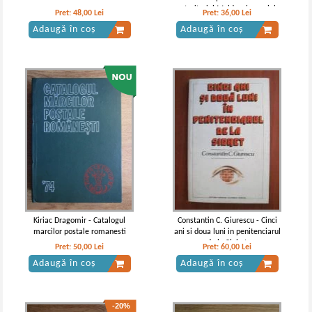
pe teritoriul Moldovei, secolele
Pret:
48,00
Lei
Pret:
36,00
Lei
II i.e.n.-III e.n. (volumul 1)
Adaugă în coș
Adaugă în coș
Nicolae Iorga - Istoria Bisericii
N. Iorga - Istoria bisericii romanesti
Romanesti si a vietii religioase a
si a vietii religioase a romanilor (vol
romanilor (1932, volumul 2)
1, 1908)
Kiriac Dragomir - Catalogul
Constantin C. Giurescu - Cinci
marcilor postale romanesti
ani si doua luni in penitenciarul
de la Sighet
Pret:
50,00
Lei
Pret:
60,00
Lei
Adaugă în coș
Adaugă în coș
-20%