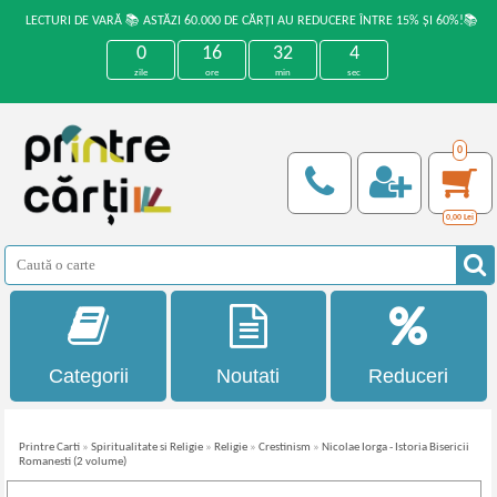
LECTURI DE VARĂ 📚 ASTĂZI 60.000 DE CĂRȚI AU REDUCERE ÎNTRE 15% ȘI 60%!📚
0
16
32
4
zile
ore
min
sec
0
0,00
Lei
Categorii
Noutati
Reduceri
Printre Carti
»
Spiritualitate si Religie
»
Religie
»
Crestinism
»
Nicolae Iorga - Istoria Bisericii
Romanesti (2 volume)