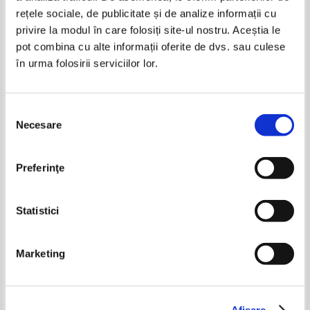
rețele sociale, de publicitate și de analize informații cu
privire la modul în care folosiți site-ul nostru. Aceștia le
pot combina cu alte informații oferite de dvs. sau culese
în urma folosirii serviciilor lor.
Nicolae Iorga - Istoria Bisericii
Nicolae Iorga - Istoria Bisericii
romanesti si a vietii religioase a
romanesti si a vietii religioase a
romanilor (volumul 2)
romanilor (volumul 1)
Selecția
Necesare
consimțământului
Traian Dumitrescu - Transilvania.
Tudor Dinu - Bucurestiul
Pamant stramosesc
fanariot, volumul 1. Biserici,
multimilenar (2 volume)
ceremonii, razboaie
Preferinţe
Pret:
80,00Lei
48,00
Lei
Pret:
110,00Lei
93,50
Lei
Adaugă în coș
Adaugă în coș
Statistici
-50%
Marketing
Nicolae Iorga - Istoria bisericii
Nicolae Iorga - Istoria bisericii
Afişare