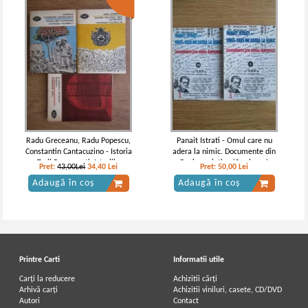
Nicolae Iorga - Istoria Bisericii
Romanesti si a vietii religioase a
romanilor (2 volume)
Radu Greceanu, Radu Popescu,
Panait Istrati - Omul care nu
Constantin Cantacuzino - Istoria
adera la nimic. Documente din
Tarii Romanesti. Istoriile
Rusia sovietica (2 volume)
Pret:
43,00Lei
34,40
Lei
Pret:
50,00
Lei
domnilor Tarii Romanesti.
Adaugă în coș
Adaugă în coș
Cronica (Cronicari munteni, 3
volume)
Printre Carti
Informatii utile
Carți la reducere
Achizitii cărți
Arhivă carți
Achizitii viniluri, casete, CD/DVD
Autori
Contact