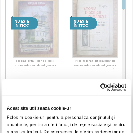
Nicolae Iorga - Istoria bisericii
Nicolae Iorga - Istoria bisericii
romanesti si a vietii religioase a
roamanesti si a vietii religioase a
romanilor (volumul 2)
romanilor (volumul 1, 1929)
Vezi toate edițiile »
Acest site utilizează cookie-uri
Produse din aceeasi categorie
Folosim cookie-uri pentru a personaliza conținutul și
anunțurile, pentru a oferi funcții de rețele sociale și pentru
-40%
-15%
a analiza traficul. De asemenea, le oferim partenerilor de