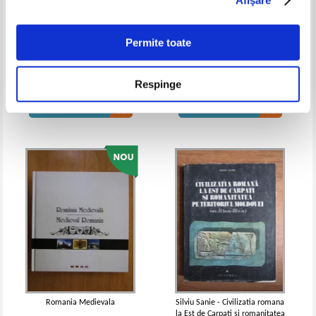
romanesti si a vietii religioase a
romanesti si a vietii religioase a
romanilor (volumul 1)
romanilor (volumul 2)
Permite toate
Mihai Eminescu - Chestiunea
Catedrala Sfantului Iosif (album
evreiasca
foto)
Respinge
Pret:
52,00
Lei
Pret:
70,00Lei
35,00
Lei
Adaugă în coș
Adaugă în coș
Nicolae Iorga - Istoria bisericii
Nicolae Iorga - Istoria Bisericii
romanesti si a vietii religioase a
romanesti si a vietii religioase a
romanilor (2 volume)
romanilor (volumul 2)
Romania Medievala
Silviu Sanie - Civilizatia romana
la Est de Carpati si romanitatea