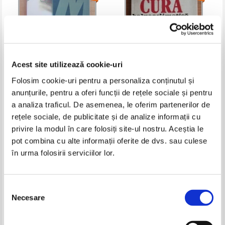
Acest site utilizează cookie-uri
Folosim cookie-uri pentru a personaliza conținutul și
anunțurile, pentru a oferi funcții de rețele sociale și pentru
Cristian Didilescu, Nicolae Galie,
Nicolae Teleki - Cura
Constantin Marica, Victor Spinu
balneoclimatica in Romania
a analiza traficul. De asemenea, le oferim partenerilor de
- Tuberculoza pulmonara cu
Pret:
18,00Lei
12,60
Lei
Pret:
35,00Lei
22,75
Lei
rețele sociale, de publicitate și de analize informații cu
germeni chimiorezistenti
Adaugă în coș
Adaugă în coș
privire la modul în care folosiți site-ul nostru. Aceștia le
pot combina cu alte informații oferite de dvs. sau culese
în urma folosirii serviciilor lor.
-35%
-30%
Selecția
Necesare
consimțământului