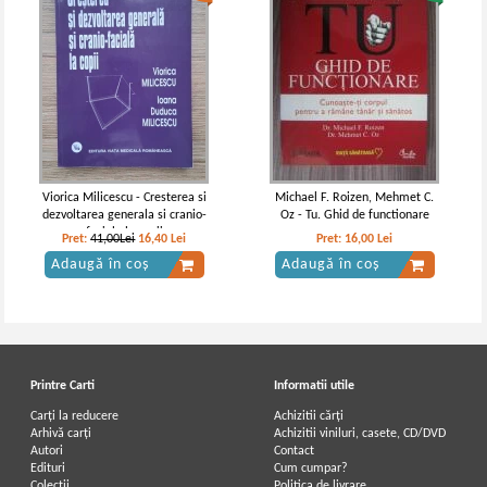
Viorica Milicescu - Cresterea si
Michael F. Roizen, Mehmet C.
dezvoltarea generala si cranio-
Oz - Tu. Ghid de functionare
faciala la copii
Pret:
41,00Lei
16,40
Lei
Pret:
16,00
Lei
Adaugă în coș
Adaugă în coș
Printre Carti
Informatii utile
Carți la reducere
Achizitii cărți
Arhivă carți
Achizitii viniluri, casete, CD/DVD
Autori
Contact
Edituri
Cum cumpar?
Colecții
Politica de livrare