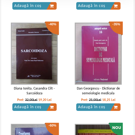
chimioterapie
Adaugă în coș
Adaugă în coș
-40%
-35%
Diana Ionita, Casandra Cilt -
Dan Georgescu - Dictionar de
Sarcoidoza
semeiologie medicala
Pret:
32,00Lei
19,20
Lei
Pret:
25,00Lei
16,25
Lei
Adaugă în coș
Adaugă în coș
-60%