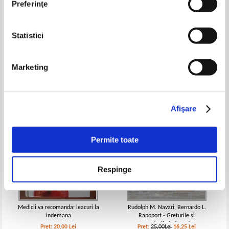
Preferinţe
Statistici
R. A. Kaliujnaia - Starile toxice
Lucian Buligescu, Benedict
ale copilului determinate de boli
Gheorghescu, Ion Teodorescu
cronice
Exarcu - Digestia
Pret:
30,00Lei
19,50
Lei
Pret:
24,00Lei
16,80
Lei
Marketing
Adaugă în coș
Adaugă în coș
-35%
Afişare
Permite toate
Respinge
Medicii va recomanda: leacuri la
Rudolph M. Navari, Bernardo L.
indemana
Rapoport - Greturile si
varsaturile induse de
Pret:
20,00
Lei
Pret:
25,00Lei
16,25
Lei