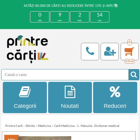
ASTĂZI 60.000 DE CĂRȚI AU REDUCERE ÎNTRE 15% ȘI 60%!📚
0
9
2
54
zile
ore
min
sec
0
0,00
Lei
Categorii
Noutati
Reduceri
Printre Carti
»
Stiinte
»
Medicina
»
Carti Medicina
»
L. Manuila - Dictionar medical