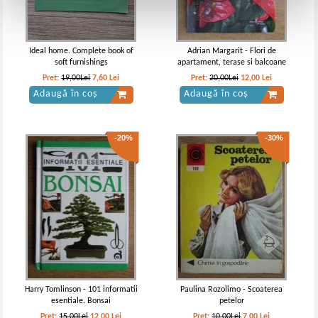
Ideal home. Complete book of
Adrian Margarit - Flori de
soft furnishings
apartament, terase si balcoane
Pret:
19,00Lei
7,60
Lei
Pret:
20,00Lei
12,00
Lei
Adaugă în coș
Adaugă în coș
-20%
-30%
Harry Tomlinson - 101 informatii
Paulina Rozolimo - Scoaterea
esentiale. Bonsai
petelor
Pret:
15,00Lei
12,00
Lei
Pret:
10,00Lei
7,00
Lei