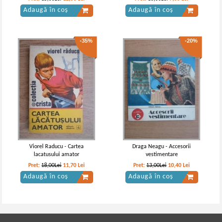
Adaugă în coș
Adaugă în coș
-35%
-20%
Viorel Raducu - Cartea
Draga Neagu - Accesorii
lacatusului amator
vestimentare
Pret:
18,00Lei
11,70
Lei
Pret:
13,00Lei
10,40
Lei
Adaugă în coș
Adaugă în coș