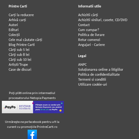
Printre Carti
Informatii utile
Carți la reducere
Achizitii cărți
Arhivă carți
Achizitii viniluri, casete, CD/DVD
Autori
Contact
Edituri
Cum cumpar?
Colecții
Politica de livrare
Cele mai căutate cărți
Retur comenzi
Blog Printre Carti
Angajari - Cariere
Cărţi sub 5 lei
Cărţi sub 8 lei
Legal
Cărţi sub 10 lei
Artiști/Trupe
ANPC
Case de discuri
Soluționarea online a litigiilor
Politica de confidentialitate
Termeni si conditii
Utilizare cookie-uri
Poţi plăti online prin intermediul
procesatorului Netopia Payments
Urmăreşte-ne pe facebook pentru a fi la
curent cu promoţiile PrintreCarti.ro