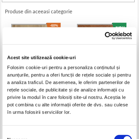
Produse din aceeasi categorie
-60%
Acest site utilizează cookie-uri
Folosim cookie-uri pentru a personaliza conținutul și
anunțurile, pentru a oferi funcții de rețele sociale și pentru
a analiza traficul. De asemenea, le oferim partenerilor de
rețele sociale, de publicitate și de analize informații cu
Michelle Powell - Step-by-step
Draga Neagu - Sfaturi practice
privire la modul în care folosiți site-ul nostru. Aceștia le
printing
pentru gospodine
Pret:
32,00Lei
12,80
Lei
Pret:
10,00
Lei
pot combina cu alte informații oferite de dvs. sau culese
Adaugă în coș
Adaugă în coș
în urma folosirii serviciilor lor.
-20%
Selecția