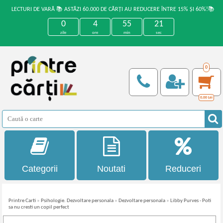
LECTURI DE VARĂ 📚 ASTĂZI 60.000 DE CĂRȚI AU REDUCERE ÎNTRE 15% ȘI 60%!📚
0
4
55
21
zile
ore
min
sec
0
0,00
Lei
Categorii
Noutati
Reduceri
Printre Carti
»
Psihologie. Dezvoltare personala
»
Dezvoltare personala
»
Libby Purves - Poti
sa nu cresti un copil perfect