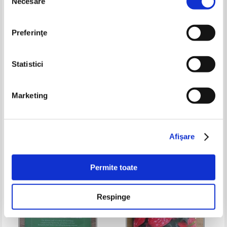
Necesare
consimțământului
Preferinţe
Statistici
Maurice Messegue - Usturoiul,
Elena Barnea - Igiena locuintei
Marketing
senatorul legumelor. Un singur
si sanatatea familiei
aliment, medicament pentru 50
Pret:
12,00Lei
9,60
Lei
Pret:
10,00
Lei
de boli
Adaugă în coș
Adaugă în coș
Afişare
-60%
-40%
Permite toate
Respinge