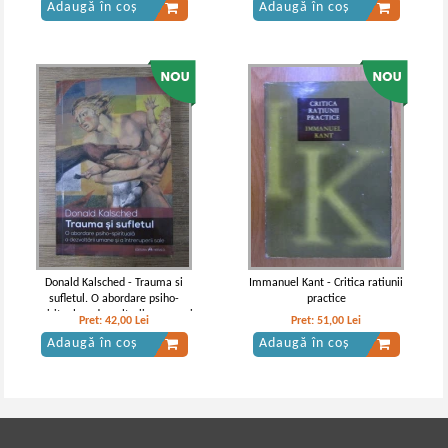
Adaugă în coș
Adaugă în coș
Donald Kalsched - Trauma si
Immanuel Kant - Critica ratiunii
sufletul. O abordare psiho-
practice
spirituala a dezvoltarii umane si
Pret:
42,00
Lei
Pret:
51,00
Lei
a intreruperii sale
Adaugă în coș
Adaugă în coș