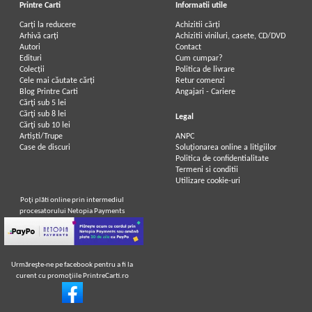
Printre Carti
Informatii utile
Carți la reducere
Achizitii cărți
Arhivă carți
Achizitii viniluri, casete, CD/DVD
Autori
Contact
Edituri
Cum cumpar?
Colecții
Politica de livrare
Cele mai căutate cărți
Retur comenzi
Blog Printre Carti
Angajari - Cariere
Cărţi sub 5 lei
Cărţi sub 8 lei
Legal
Cărţi sub 10 lei
Artiști/Trupe
ANPC
Case de discuri
Soluționarea online a litigiilor
Politica de confidentialitate
Termeni si conditii
Utilizare cookie-uri
Poţi plăti online prin intermediul
procesatorului Netopia Payments
Urmăreşte-ne pe facebook pentru a fi la
curent cu promoţiile PrintreCarti.ro