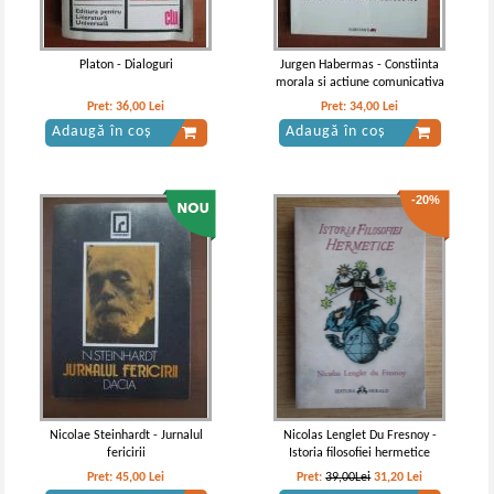
Platon - Dialoguri
Jurgen Habermas - Constiinta
morala si actiune comunicativa
Pret:
36,00
Lei
Pret:
34,00
Lei
Adaugă în coș
Adaugă în coș
-20%
Nicolae Steinhardt - Jurnalul
Nicolas Lenglet Du Fresnoy -
fericirii
Istoria filosofiei hermetice
Pret:
45,00
Lei
Pret:
39,00Lei
31,20
Lei