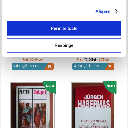
Afişare
Permite toate
Respinge
Mircea Eliade - De la Zalmoxis
G. V. Plehanov - Contributii la
la Genghis-Han
problema dezvoltarii conceptiei
moniste asupra istoriei
Pret:
50,00
Lei
Pret:
75,00Lei
48,75
Lei
Adaugă în coș
Adaugă în coș