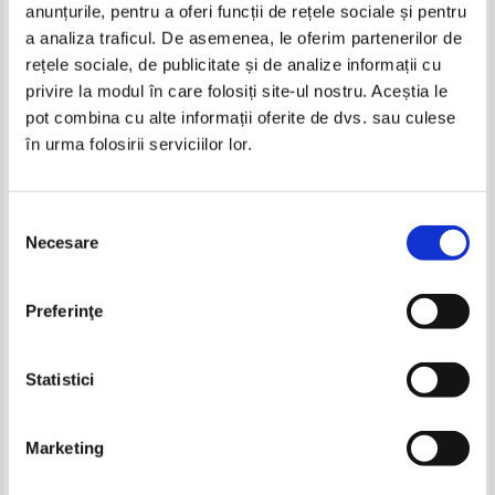
anunțurile, pentru a oferi funcții de rețele sociale și pentru
Produse din aceeasi categorie
a analiza traficul. De asemenea, le oferim partenerilor de
rețele sociale, de publicitate și de analize informații cu
-35%
privire la modul în care folosiți site-ul nostru. Aceștia le
pot combina cu alte informații oferite de dvs. sau culese
în urma folosirii serviciilor lor.
Paul Johnson - Intelectualii
Selecția
Necesare
consimțământului
Preferinţe
Aristotel - Poetica
Basile Valentin - Cele 12 chei ale
filosofiei
Pret:
60,00
Lei
Pret:
50,00Lei
32,50
Lei
Statistici
Adaugă în coș
Adaugă în coș
Marketing
-35%