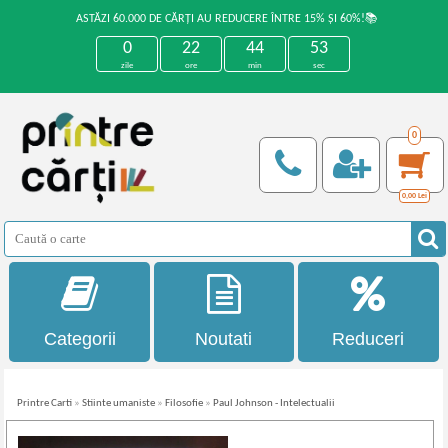
ASTĂZI 60.000 DE CĂRȚI AU REDUCERE ÎNTRE 15% ȘI 60%!📚
0
22
44
53
zile
ore
min
sec
0
0,00
Lei
Categorii
Noutati
Reduceri
Printre Carti
»
Stiinte umaniste
»
Filosofie
»
Paul Johnson - Intelectualii