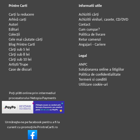
Printre Carti
Informatii utile
Carți la reducere
Achizitii cărți
Arhivă carți
Achizitii viniluri, casete, CD/DVD
Autori
Contact
Edituri
Cum cumpar?
Colecții
Politica de livrare
Cele mai căutate cărți
Retur comenzi
Blog Printre Carti
Angajari - Cariere
Cărţi sub 5 lei
Cărţi sub 8 lei
Legal
Cărţi sub 10 lei
Artiști/Trupe
ANPC
Case de discuri
Soluționarea online a litigiilor
Politica de confidentialitate
Termeni si conditii
Utilizare cookie-uri
Poţi plăti online prin intermediul
procesatorului Netopia Payments
Urmăreşte-ne pe facebook pentru a fi la
curent cu promoţiile PrintreCarti.ro