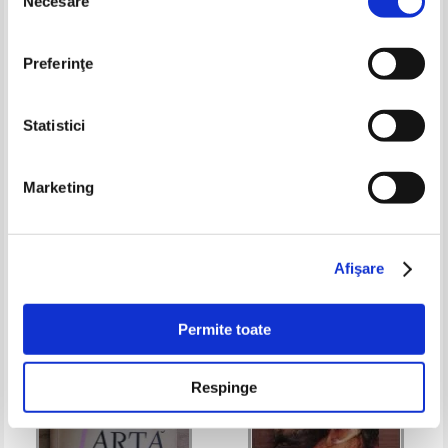
Necesare
consimțământului
Preferinţe
Statistici
Jean Paul Crespelle - Viata in
Mircea Deac - Impresionismul in
Marketing
Montparnasse
pictura romaneasca
Pret:
10,00Lei
7,00
Lei
Pret:
10,00Lei
6,50
Lei
Adaugă în coș
Adaugă în coș
Afişare
-60%
-30%
Permite toate
Respinge