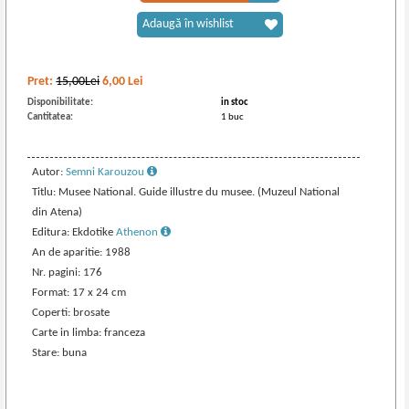
Adaugă în wishlist
Pret:
15,00Lei
6,00
Lei
Disponibilitate:
in stoc
Cantitatea:
1 buc
Autor:
Semni Karouzou
Titlu: Musee National. Guide illustre du musee. (Muzeul National
din Atena)
Editura: Ekdotike
Athenon
An de aparitie: 1988
Nr. pagini: 176
Format: 17 x 24 cm
Coperti: brosate
Carte in limba: franceza
Stare: buna