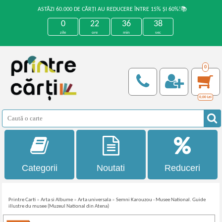
ASTĂZI 60.000 DE CĂRȚI AU REDUCERE ÎNTRE 15% ȘI 60%!📚
0
22
36
38
zile
ore
min
sec
0
0,00
Lei
Categorii
Noutati
Reduceri
Printre Carti
»
Arta si Albume
»
Arta universala
»
Semni Karouzou - Musee National. Guide
illustre du musee (Muzeul National din Atena)