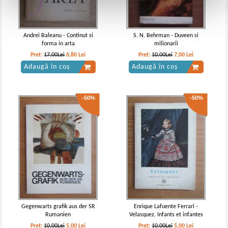
Andrei Baleanu - Continut si
S. N. Behrman - Duveen si
forma in arta
milionarii
Pret:
17,00Lei
6,80
Lei
Pret:
10,00Lei
7,00
Lei
Adaugă în coș
Adaugă în coș
-50%
-50%
Gegenwarts grafik aus der SR
Enrique Lafuente Ferrari -
Rumanien
Velasquez. Infants et infantes
Pret:
10,00Lei
5,00
Lei
Pret:
10,00Lei
5,00
Lei