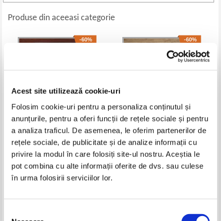
Produse din aceeasi categorie
-60%
-60%
Acest site utilizează cookie-uri
Folosim cookie-uri pentru a personaliza conținutul și
anunțurile, pentru a oferi funcții de rețele sociale și pentru
a analiza traficul. De asemenea, le oferim partenerilor de
rețele sociale, de publicitate și de analize informații cu
Theophile Gautier - Scrieri
Le musee Peles (franceza)
privire la modul în care folosiți site-ul nostru. Aceștia le
despre arta
Pret:
12,00Lei
4,80
Lei
Pret:
16,00Lei
6,40
Lei
pot combina cu alte informații oferite de dvs. sau culese
Adaugă în coș
Adaugă în coș
în urma folosirii serviciilor lor.
-30%
-35%
Selecția