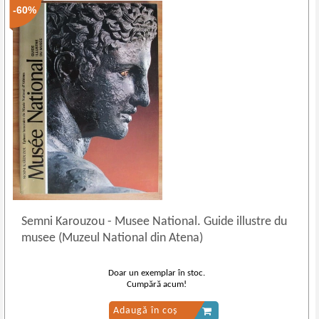
-60%
Semni Karouzou
-
Musee National. Guide illustre du
musee (Muzeul National din Atena)
Doar un exemplar în stoc.
Cumpără acum!
Adaugă în coș