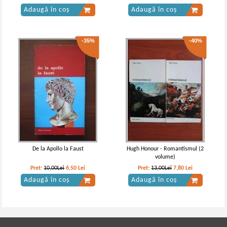
Adaugă în coș
Adaugă în coș
-35%
-40%
De la Apollo la Faust
Hugh Honour - Romantismul (2
volume)
Pret:
10,00Lei
6,50
Lei
Pret:
13,00Lei
7,80
Lei
Adaugă în coș
Adaugă în coș