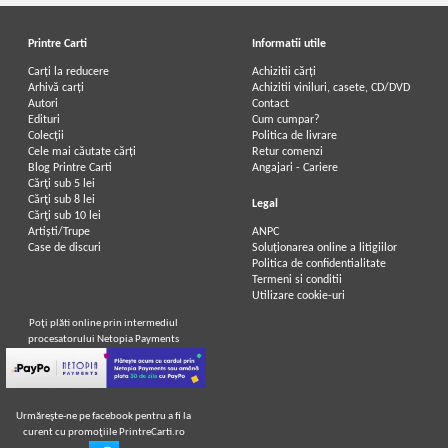
Printre Carti
Informatii utile
Carți la reducere
Achizitii cărți
Arhivă carți
Achizitii viniluri, casete, CD/DVD
Autori
Contact
Edituri
Cum cumpar?
Colecții
Politica de livrare
Cele mai căutate cărți
Retur comenzi
Blog Printre Carti
Angajari - Cariere
Cărţi sub 5 lei
Cărţi sub 8 lei
Legal
Cărţi sub 10 lei
Artiști/Trupe
ANPC
Case de discuri
Soluționarea online a litigiilor
Politica de confidentialitate
Termeni si conditii
Utilizare cookie-uri
Poţi plăti online prin intermediul
procesatorului Netopia Payments
Urmăreşte-ne pe facebook pentru a fi la
curent cu promoţiile PrintreCarti.ro