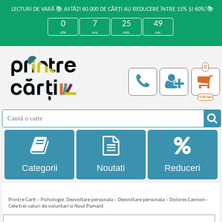
LECTURI DE VARĂ 📚 ASTĂZI 60.000 DE CĂRȚI AU REDUCERE ÎNTRE 15% ȘI 60%!📚
0
7
25
49
zile
ore
min
sec
0
0,00
Lei
Categorii
Noutati
Reduceri
Printre Carti
»
Psihologie. Dezvoltare personala
»
Dezvoltare personala
»
Dolores Cannon -
Cele trei valuri de voluntari si Noul Pamant