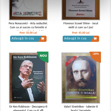
Pera Novacovici - Arta seductiei.
Florence Scovel Shinn - Jocul
Cum sa ai succes cu femeile si
vietii si cum sa-l joci
cu tine insuti (volumul 2)
Pret:
50,00
Lei
Pret:
45,00
Lei
Adaugă în coș
Adaugă în coș
-20%
Sir Ken Robinson - Descopera-ti
Valeri Sinelnikov - Iubeste-ti
elementul. Cum sa-ti afli
boala! Secretele