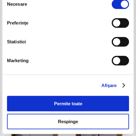
Necesare
consimțământului
Preferinţe
Statistici
Marketing
Richard N. Bolles - Ce culoare
Ingeborg Bosch - Terapia
are parasuta ta?
integrarii trecutului.
Demontarea mecanismelor
Pret:
60,00Lei
48,00
Lei
Pret:
43,00
Lei
defensive dobandite de-a lungul
Adaugă în coș
Adaugă în coș
vietii
Afişare
Permite toate
Respinge