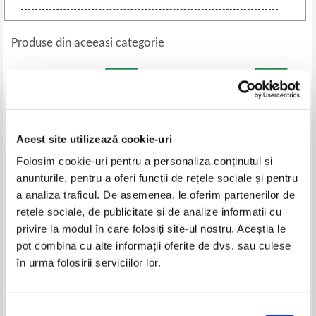
Produse din aceeasi categorie
Acest site utilizează cookie-uri
Folosim cookie-uri pentru a personaliza conținutul și
anunțurile, pentru a oferi funcții de rețele sociale și pentru
a analiza traficul. De asemenea, le oferim partenerilor de
rețele sociale, de publicitate și de analize informații cu
Alfie Kohn - Parenting
Christian Drapeau - Invata cum
privire la modul în care folosiți site-ul nostru. Aceștia le
neconditionat. De la
sa inveti repede. Tehnici de
pot combina cu alte informații oferite de dvs. sau culese
recompense si pedepse la iubire
invatare accelerata
Pret:
50,00
Lei
Pret:
45,00
Lei
si intelegere
în urma folosirii serviciilor lor.
Adaugă în coș
Adaugă în coș
Selecția
-20%