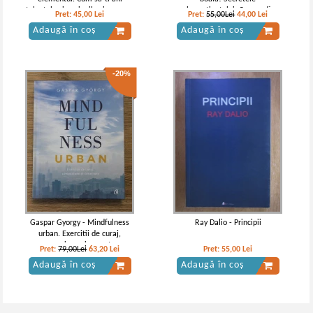
talentele si pasiunile si cum sa-
subconstientului. Cum sa fim
Pret:
45,00
Lei
Pret:
55,00Lei
44,00
Lei
ti transformi viata
sanatosi si sa descoperim
Adaugă în coș
Adaugă în coș
bucuria de a trai
-20%
Gaspar Gyorgy - Mindfulness
Ray Dalio - Principii
urban. Exercitii de curaj,
compasiune si conectare
Pret:
79,00Lei
63,20
Lei
Pret:
55,00
Lei
Adaugă în coș
Adaugă în coș