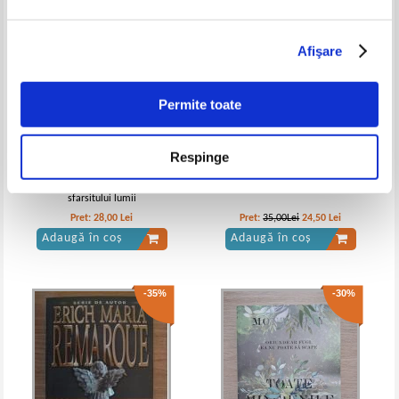
Afişare
Permite toate
Respinge
Mario Vargas Llosa - Razboiul
Jen Beagin - Mareata elvetiana
sfarsitului lumii
Pret:
28,00
Lei
Pret:
35,00Lei
24,50
Lei
Adaugă în coș
Adaugă în coș
-35%
-30%