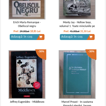
Erich Maria Remarque -
Monty Jay - Hollow boys,
Obeliscul negru
volumul 1. Toate minciunile pe
care le ascundem
Pret:
29,00Lei
18,85
Lei
Pret:
45,00Lei
31,50
Lei
Adaugă în coș
Adaugă în coș
-30%
-30%
Jeffrey Eugenides - Middlesex
Marcel Proust - In cautarea
timpului pierdut. Swann