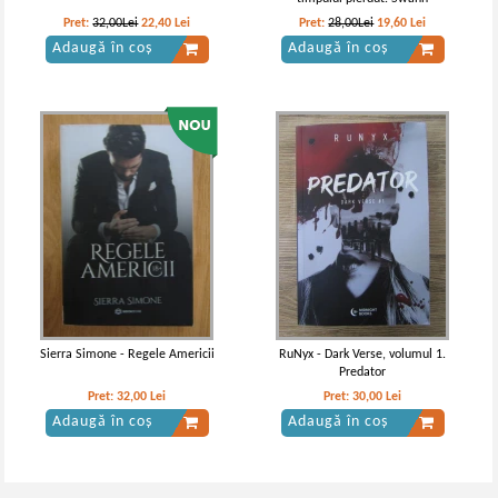
Pret:
32,00Lei
22,40
Lei
Pret:
28,00Lei
19,60
Lei
Adaugă în coș
Adaugă în coș
Sierra Simone - Regele Americii
RuNyx - Dark Verse, volumul 1.
Predator
Pret:
32,00
Lei
Pret:
30,00
Lei
Adaugă în coș
Adaugă în coș