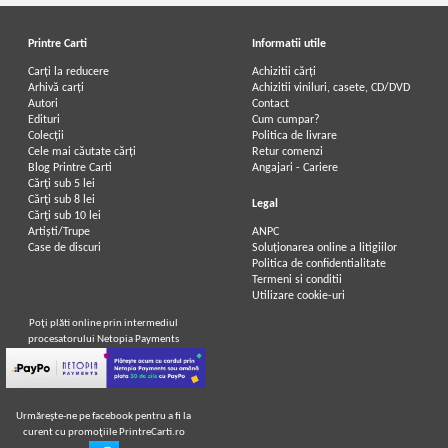
Printre Carti
Informatii utile
Carți la reducere
Achizitii cărți
Arhivă carți
Achizitii viniluri, casete, CD/DVD
Autori
Contact
Edituri
Cum cumpar?
Colecții
Politica de livrare
Cele mai căutate cărți
Retur comenzi
Blog Printre Carti
Angajari - Cariere
Cărţi sub 5 lei
Cărţi sub 8 lei
Legal
Cărţi sub 10 lei
Artiști/Trupe
ANPC
Case de discuri
Soluționarea online a litigiilor
Politica de confidentialitate
Termeni si conditii
Utilizare cookie-uri
Poţi plăti online prin intermediul
procesatorului Netopia Payments
Urmăreşte-ne pe facebook pentru a fi la
curent cu promoţiile PrintreCarti.ro