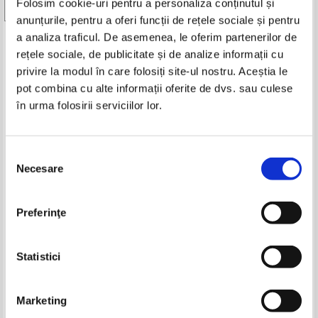
Folosim cookie-uri pentru a personaliza conținutul și
Vezi toate edițiile »
anunțurile, pentru a oferi funcții de rețele sociale și pentru
a analiza traficul. De asemenea, le oferim partenerilor de
Produse din aceeasi categorie
rețele sociale, de publicitate și de analize informații cu
privire la modul în care folosiți site-ul nostru. Aceștia le
-30%
pot combina cu alte informații oferite de dvs. sau culese
în urma folosirii serviciilor lor.
Selecția
Necesare
consimțământului
Preferinţe
Ioana Parvulescu - De ce te
Gabriel Osmonde - Lucrarea
iubesc. Paradoxurile iubirii in
iubirii
poezia lumii
Pret:
26,00
Lei
Pret:
28,00Lei
19,60
Lei
Statistici
Adaugă în coș
Adaugă în coș
Marketing
-30%