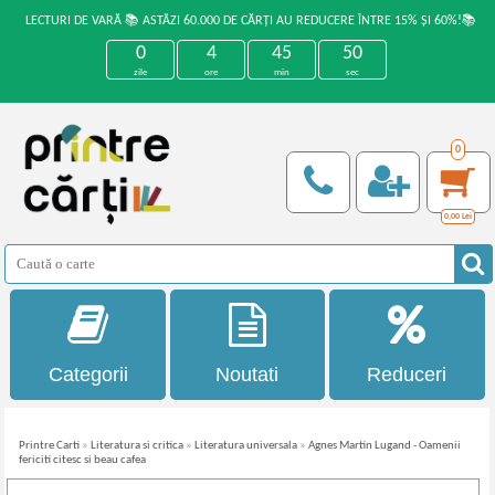
LECTURI DE VARĂ 📚 ASTĂZI 60.000 DE CĂRȚI AU REDUCERE ÎNTRE 15% ȘI 60%!📚
0
4
45
50
zile
ore
min
sec
0
0,00
Lei
Categorii
Noutati
Reduceri
Printre Carti
»
Literatura si critica
»
Literatura universala
»
Agnes Martin Lugand - Oamenii
fericiti citesc si beau cafea