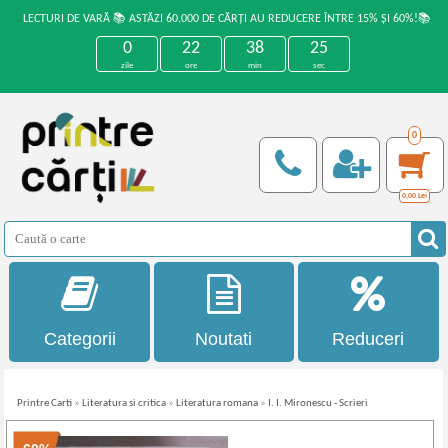
LECTURI DE VARĂ 📚 ASTĂZI 60.000 DE CĂRȚI AU REDUCERE ÎNTRE 15% ȘI 60%!📚
0
22
38
24
zile
ore
min
sec
0
0,00
Lei
Categorii
Noutati
Reduceri
Printre Carti
»
Literatura si critica
»
Literatura romana
»
I. I. Mironescu - Scrieri