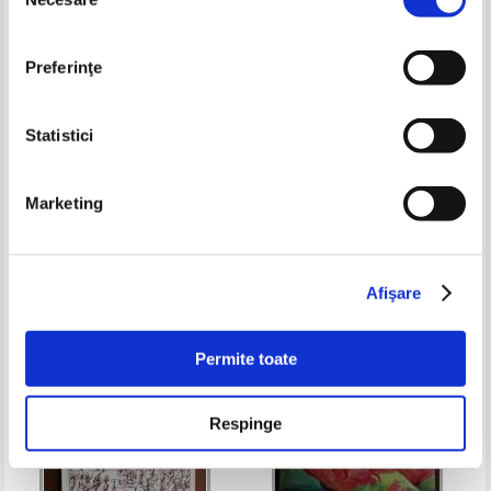
consimțământului
Preferinţe
Statistici
Luminita Doja - Tara dintre doua
Mateiu I. Caragiale - Remember
Marketing
columne
Pret:
10,00Lei
4,00
Lei
Pret:
13,00Lei
5,20
Lei
Adaugă în coș
Adaugă în coș
Afişare
-40%
-60%
Permite toate
Respinge