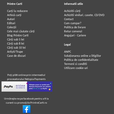
Printre Carti
Informatii utile
Carți la reducere
Achizitii cărți
Arhivă carți
Achizitii viniluri, casete, CD/DVD
Autori
Contact
Edituri
Cum cumpar?
Colecții
Politica de livrare
Cele mai căutate cărți
Retur comenzi
Blog Printre Carti
Angajari - Cariere
Cărţi sub 5 lei
Cărţi sub 8 lei
Legal
Cărţi sub 10 lei
Artiști/Trupe
ANPC
Case de discuri
Soluționarea online a litigiilor
Politica de confidentialitate
Termeni si conditii
Utilizare cookie-uri
Poţi plăti online prin intermediul
procesatorului Netopia Payments
Urmăreşte-ne pe facebook pentru a fi la
curent cu promoţiile PrintreCarti.ro