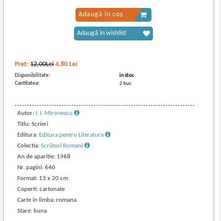
Adaugă în coș
Adaugă în wishlist
Pret:
12,00Lei
4,80
Lei
Disponibilitate:
in stoc
Cantitatea:
2 buc
Autor:
I. I. Mironescu
Titlu: Scrieri
Editura:
Editura pentru Literatura
Colectia:
Scriitori Romani
An de aparitie: 1968
Nr. pagini: 640
Format: 13 x 20 cm
Coperti: cartonate
Carte in limba: romana
Stare: buna