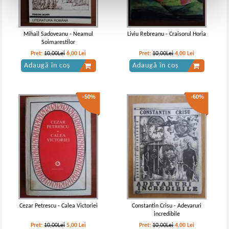
Mihail Sadoveanu - Neamul
Liviu Rebreanu - Craisorul Horia
Soimarestilor
Pret:
10,00Lei
6,00
Lei
Pret:
10,00Lei
4,00
Lei
Adaugă în coș
Adaugă în coș
-50%
-60%
Cezar Petrescu - Calea Victoriei
Constantin Crisu - Adevaruri
incredibile
Pret:
10,00Lei
5,00
Lei
Pret:
10,00Lei
4,00
Lei