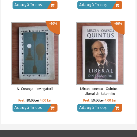
Adaugă în coș
Adaugă în coș
-60%
-60%
N. Creanga - Invingatorii
Mircea Ionescu - Quintus -
Liberal din tata-n fiu
Pret:
10,00Lei
4,00
Lei
Pret:
10,00Lei
4,00
Lei
Adaugă în coș
Adaugă în coș