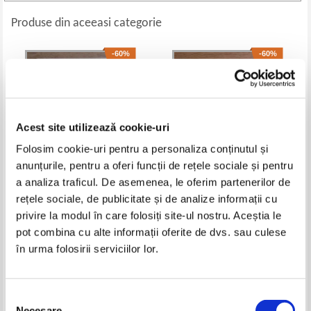
Produse din aceeasi categorie
-60%
-60%
Acest site utilizează cookie-uri
Folosim cookie-uri pentru a personaliza conținutul și
anunțurile, pentru a oferi funcții de rețele sociale și pentru
a analiza traficul. De asemenea, le oferim partenerilor de
rețele sociale, de publicitate și de analize informații cu
Petre Hladchi Bucovineanu -
Eugen A. Pora - Am intalnit copii
Surprize de vacanta
in lume...
privire la modul în care folosiți site-ul nostru. Aceștia le
Pret:
10,00Lei
4,00
Lei
Pret:
10,00Lei
4,00
Lei
pot combina cu alte informații oferite de dvs. sau culese
Adaugă în coș
Adaugă în coș
în urma folosirii serviciilor lor.
-60%
-60%
Selecția
Necesare