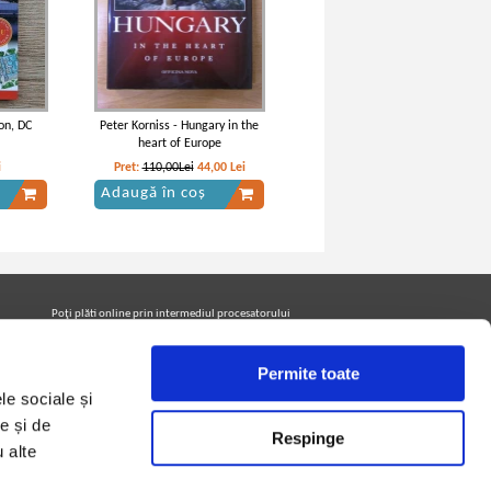
on, DC
Peter Korniss - Hungary in the
heart of Europe
i
Pret:
110,00Lei
44,00
Lei
Adaugă în coș
Poţi plăti online prin intermediul procesatorului
Netopia Payments
Permite toate
le sociale și
Urmăreşte-ne pe facebook pentru a fi la curent cu
promoţiile PrintreCarti.ro
e și de
Respinge
u alte