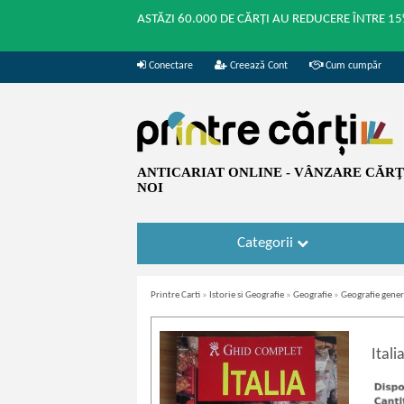
ASTĂZI 60.000 DE CĂRȚI AU REDUCERE ÎNTRE 15
Conectare
Creează Cont
Cum cumpăr
ANTICARIAT ONLINE - VÂNZARE CĂRŢI
NOI
Categorii
Printre Carti
»
Istorie si Geografie
»
Geografie
»
Geografie gener
Itali