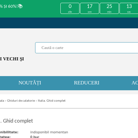
0
17
25
13
% ȘI 60%!📚
zile
ore
min
sec
 VECHI ŞI
NOUTĂȚI
REDUCERI
AC
ala
»
Ghiduri de calatorie
»
Italia. Ghid complet
a. Ghid complet