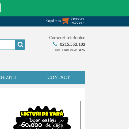
0
produse
Coşul meu
(
0,00
Lei
)
Comenzi telefonice
0215.552.102
Luni - Vineri, 10:00 - 18:00
HIZIȚII
CONTACT