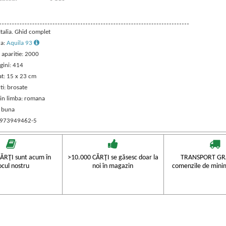
 Italia. Ghid complet
ra:
Aquila 93
 aparitie: 2000
gini: 414
t: 15 x 23 cm
ti: brosate
 in limba: romana
: buna
 973949462-5
ĂRŢI sunt acum în
>10.000 CĂRŢI se găsesc doar la
TRANSPORT GRA
ocul nostru
noi în magazin
comenzile de mini