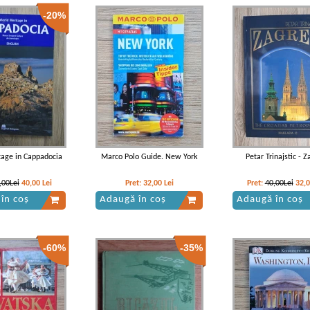
-20%
tage in Cappadocia
Marco Polo Guide. New York
Petar Trinajstic - 
,00Lei
40,00
Lei
Pret:
32,00
Lei
Pret:
40,00Lei
32,
în coș
Adaugă în coș
Adaugă în coș
-60%
-35%