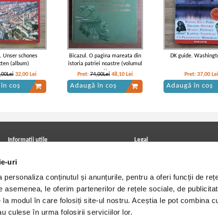
. Unser schones
Bicazul. O pagina mareata din
DK guide. Washingt
tten (album)
istoria patriei noastre (volumul
1)
,00Lei
32,00
Lei
Pret:
74,00Lei
48,10
Lei
Pret:
37,00
Le
în coș
Adaugă în coș
Adaugă în coș
Informatii utile
Legal
ANPC
Achizitii cărți
ie-uri
Achizitii viniluri, casete, CD/DVD
Soluționarea online a litigiilor
Contact
Politica de confidentialitate
personaliza conținutul și anunțurile, pentru a oferi funcții de rețe
Cum cumpar?
Termeni si conditii
Politica de livrare
Utilizare cookie-uri
De asemenea, le oferim partenerilor de rețele sociale, de publicitat
Retur comenzi
e la modul în care folosiți site-ul nostru. Aceștia le pot combina c
Angajari - Cariere
u culese în urma folosirii serviciilor lor.