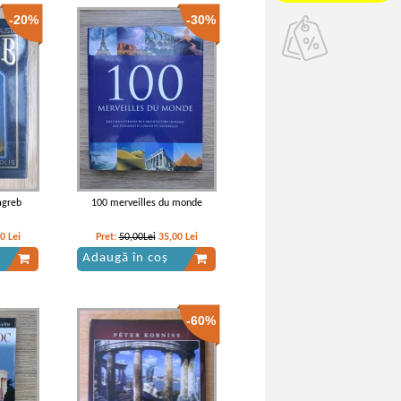
-20%
-30%
Zagreb
100 merveilles du monde
00
Lei
Pret:
50,00Lei
35,00
Lei
Adaugă în coș
-60%