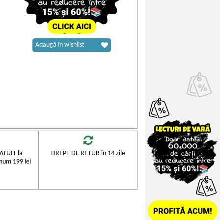
Adaugă în wishlist
TUIT la
DREPT DE RETUR în 14 zile
mum 199 lei