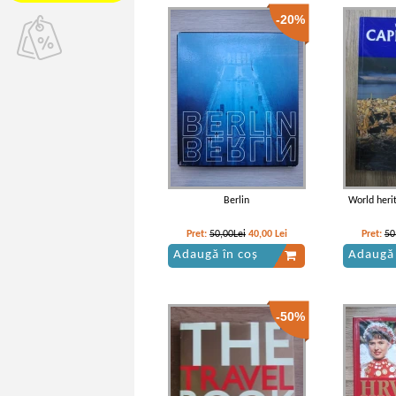
-20%
Berlin
World heri
Pret:
50,00Lei
40,00
Lei
Pret:
50
Adaugă în coș
Adaugă 
-50%