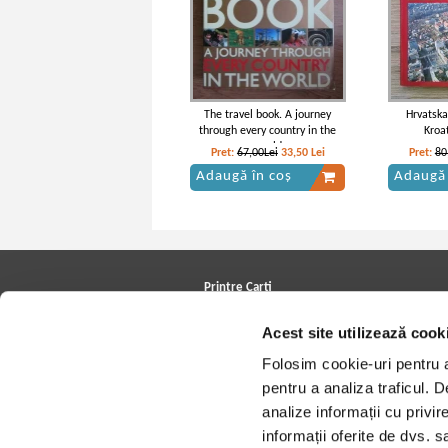
The travel book. A journey
Hrvatska
through every country in the
Kroa
world
Pret:
67,00Lei
33,50
Lei
Pret:
80
Adaugă în coș
Adaugă 
Printre Carti
Carți la reducere
Acest site utilizează cook
Arhivă carți
Autori
Folosim cookie-uri pentru a 
Edituri
Colecții
pentru a analiza traficul. 
Cele mai căutate cărți
analize informații cu privir
Blog Printre Carti
Cărţi sub 5 lei
informații oferite de dvs. sa
Cărţi sub 8 lei