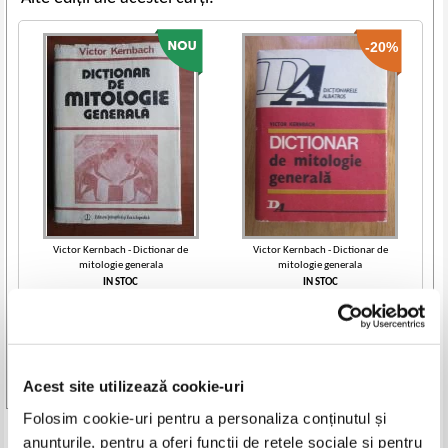
-20%
Victor Kernbach - Dictionar de
Victor Kernbach - Dictionar de
mitologie generala
mitologie generala
IN STOC
IN STOC
Pret:
30,00
Lei
Pret:
15,00Lei
12,00
Lei
Adaugă în coș
Adaugă în coș
-20%
Acest site utilizează cookie-uri
Vezi toate edițiile »
Folosim cookie-uri pentru a personaliza conținutul și
Produse din aceeasi categorie
anunțurile, pentru a oferi funcții de rețele sociale și pentru