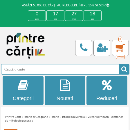
ASTĂZI 60.000 DE CĂRȚI AU REDUCERE ÎNTRE 15% ȘI 60%!📚
0
17
27
28
zile
ore
min
sec
0
0,00
Lei
Categorii
Noutati
Reduceri
Printre Carti
»
Istorie si Geografie
»
Istorie
»
Istorie Universala
»
Victor Kernbach - Dictionar
de mitologie generala