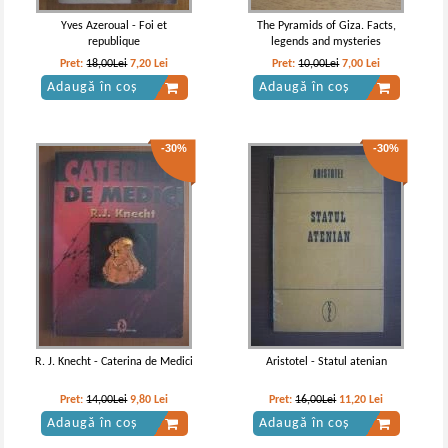
Yves Azeroual - Foi et
The Pyramids of Giza. Facts,
republique
legends and mysteries
Pret:
18,00Lei
7,20
Lei
Pret:
10,00Lei
7,00
Lei
Adaugă în coș
Adaugă în coș
-30%
-30%
R. J. Knecht - Caterina de Medici
Aristotel - Statul atenian
Pret:
14,00Lei
9,80
Lei
Pret:
16,00Lei
11,20
Lei
Adaugă în coș
Adaugă în coș