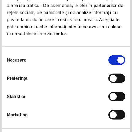
a analiza traficul. De asemenea, le oferim partenerilor de
-30%
-20%
rețele sociale, de publicitate și de analize informații cu
privire la modul în care folosiți site-ul nostru. Aceștia le
pot combina cu alte informații oferite de dvs. sau culese
în urma folosirii serviciilor lor.
Victor Kernbach - Dictionar de
Victor Kernbach - Dictionar de
mitologie generala
mitologie generala
IN STOC
IN STOC
Selecția
Pret:
18,00Lei
14,40
Lei
Pret:
40,00
Lei
Necesare
consimțământului
Adaugă în coș
Adaugă în coș
Thomas B. Allen - Declasificat.
Sabatino Moscati - Lumea
Preferinţe
50 de documente strict secrete
fenicienilor
care au schimbat istoria
Pret:
16,00Lei
11,20
Lei
Pret:
12,00Lei
9,60
Lei
Adaugă în coș
Adaugă în coș
Statistici
-30%
Marketing