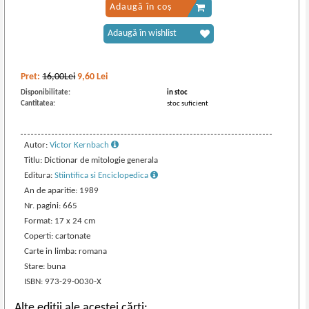
Adaugă în coș
Adaugă în wishlist
Pret:
16,00Lei
9,60
Lei
Disponibilitate:
in stoc
Cantitatea:
stoc suficient
Autor:
Victor Kernbach
Titlu: Dictionar de mitologie generala
Editura:
Stiintifica si Enciclopedica
An de aparitie: 1989
Nr. pagini: 665
Format: 17 x 24 cm
Coperti: cartonate
Carte in limba: romana
Stare: buna
ISBN: 973-29-0030-X
Alte ediții ale acestei cărți: