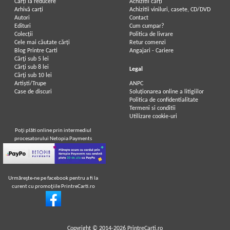
Carți la reducere
Achizitii cărți
Arhivă carți
Achizitii viniluri, casete, CD/DVD
Autori
Contact
Edituri
Cum cumpar?
Colecții
Politica de livrare
Cele mai căutate cărți
Retur comenzi
Blog Printre Carti
Angajari - Cariere
Cărţi sub 5 lei
Cărţi sub 8 lei
Legal
Cărţi sub 10 lei
Artiști/Trupe
ANPC
Case de discuri
Soluționarea online a litigiilor
Politica de confidentialitate
Termeni si conditii
Utilizare cookie-uri
Poţi plăti online prin intermediul
procesatorului Netopia Payments
Urmăreşte-ne pe facebook pentru a fi la
curent cu promoţiile PrintreCarti.ro
Copyright © 2014-2026
PrintreCarti.ro