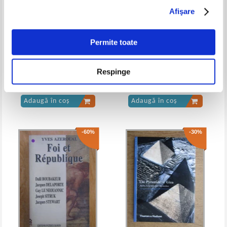
Afişare
Victor Kernbach - Dictionar de
mitologie generala
Permite toate
Niels Hannestad - Monumentele
F. Donald Logan - Vikingii in
Respinge
publice ale artei romane (2
istorie
volume)
Pret:
10,00Lei
7,00
Lei
Pret:
10,00
Lei
Adaugă în coș
Adaugă în coș
-60%
-30%