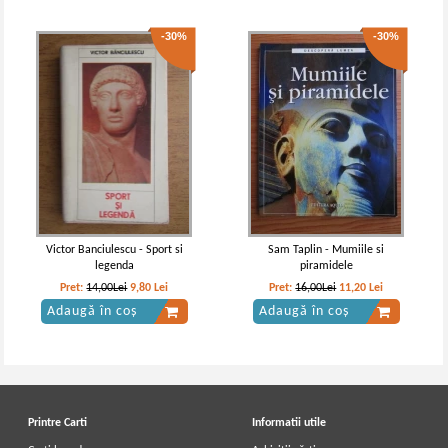
-30%
-30%
Victor Banciulescu - Sport si
Sam Taplin - Mumiile si
legenda
piramidele
Pret:
14,00Lei
9,80
Lei
Pret:
16,00Lei
11,20
Lei
Adaugă în coș
Adaugă în coș
Printre Carti
Informatii utile