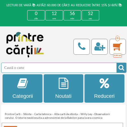
LECTURI DE VARĂ 📚 ASTĂZI 60.000 DE CĂRȚI AU REDUCERE ÎNTRE 15% ȘI 60%!📚
0
12
56
52
zile
ore
min
sec
0
0,00
Lei
Categorii
Noutati
Reduceri
Printre Carti
»
Stiinte
»
Carte tehnica
»
Alte carti de stiinta
»
Willy Ley - Observatorii
cerului. O istorie neobisnuita a astronomiei de la Babilon pana la era cosmica