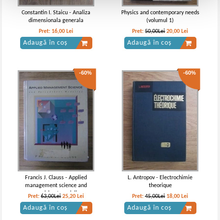
Constantin I. Staicu - Analiza
Physics and contemporary needs
dimensionala generala
(volumul 1)
Pret:
16,00
Lei
Pret:
50,00Lei
20,00
Lei
Adaugă în coș
Adaugă în coș
-60%
-60%
Francis J. Clauss - Applied
L. Antropov - Electrochimie
management science and
theorique
spreadsheet modeling
Pret:
63,00Lei
25,20
Lei
Pret:
45,00Lei
18,00
Lei
Adaugă în coș
Adaugă în coș