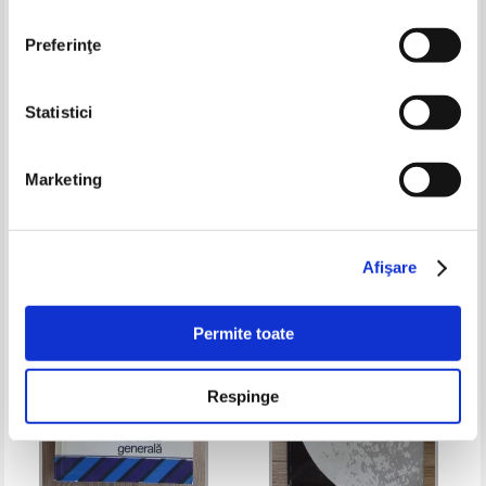
Preferinţe
Statistici
Robert Ardrey - The territorial
Philippe de la Catardiere -
imperative
Larousse. Dictionarul spatiului
Marketing
Pret:
43,00Lei
17,20
Lei
Pret:
24,00
Lei
Adaugă în coș
Adaugă în coș
Afişare
-60%
Permite toate
Respinge