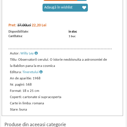
Adaugă în wishlist
Pret:
37,00Lei
22,20
Lei
Disponibilitate:
in stoc
Cantitatea:
1 buc
Autor:
Willy Ley
Titlu: Observatorii cerului. O istorie neobisnuita a astronomiei de
la Babilon pana la era cosmica
Editura:
Tineretului
An de aparitie: 1968
Nr. pagini: 568
Format: 18 x 25 cm
Coperti: cartonate si supracoperta
Carte in limba: romana
Stare: buna
Produse din aceeasi categorie