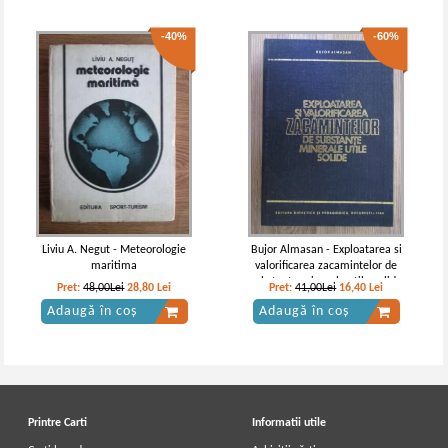
-40%
-60%
Liviu A. Negut - Meteorologie
Bujor Almasan - Exploatarea si
maritima
valorificarea zacamintelor de
substante minerale utile solide
Pret:
48,00Lei
28,80
Lei
Pret:
41,00Lei
16,40
Lei
Adaugă în coș
Adaugă în coș
Printre Carti
Informatii utile