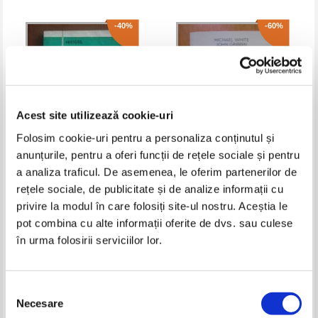
-40%
-60%
Acest site utilizează cookie-uri
Folosim cookie-uri pentru a personaliza conținutul și
anunțurile, pentru a oferi funcții de rețele sociale și pentru
a analiza traficul. De asemenea, le oferim partenerilor de
Aristotel - Parva naturalia
Michael White - Stephen
rețele sociale, de publicitate și de analize informații cu
Hawking. O viata dedicata
stiintei
privire la modul în care folosiți site-ul nostru. Aceștia le
Pret:
30,00Lei
18,00
Lei
Pret:
40,00Lei
16,00
Lei
Adaugă în coș
Adaugă în coș
pot combina cu alte informații oferite de dvs. sau culese
în urma folosirii serviciilor lor.
-60%
Selecția
Necesare
consimțământului