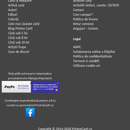
Carți la reducere
Achizitii cărți
Arhivă carți
Achizitii viniluri, casete, CD/DVD
Autori
Contact
Edituri
Cum cumpar?
Colecții
Politica de livrare
Cele mai căutate cărți
Retur comenzi
Blog Printre Carti
Angajari - Cariere
Cărţi sub 5 lei
Cărţi sub 8 lei
Legal
Cărţi sub 10 lei
Artiști/Trupe
ANPC
Case de discuri
Soluționarea online a litigiilor
Politica de confidentialitate
Termeni si conditii
Utilizare cookie-uri
Poţi plăti online prin intermediul
procesatorului Netopia Payments
Urmăreşte-ne pe facebook pentru a fi la
curent cu promoţiile PrintreCarti.ro
Copyright © 2014-2026
PrintreCarti.ro