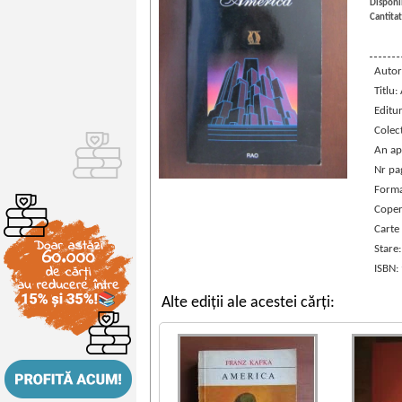
Disponib
Cantitat
Autor
Titlu:
Editu
Colec
An ap
Nr pa
Forma
Coper
Carte
Stare
ISBN:
Alte ediții ale acestei cărți: