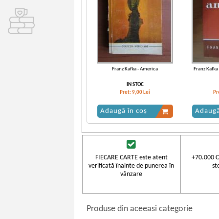
Franz Kafka - America
Franz Kafka
IN STOC
Pret:
9,00
Lei
Pr
Adaugă în coș
Adaugă
FIECARE CARTE este atent
+70.000 C
verificată înainte de punerea în
st
vânzare
Produse din aceeasi categorie