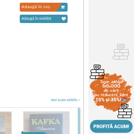
Adaugă în coș
Adaugă în wishlist
Vezi toate edițiile »