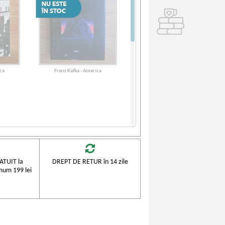
ca
Franz Kafka - America
TUIT la
DREPT DE RETUR în 14 zile
mum 199 lei