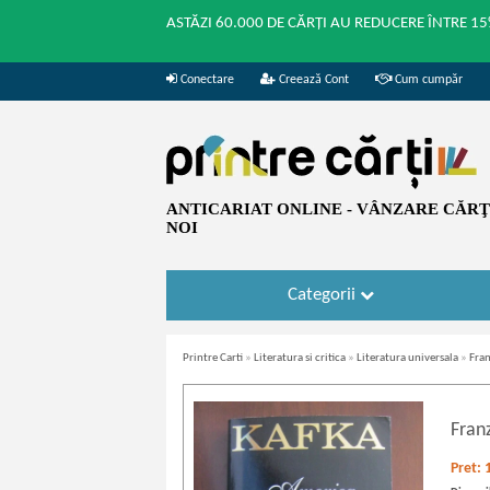
ASTĂZI 60.000 DE CĂRȚI AU REDUCERE ÎNTRE 15
Conectare
Creează Cont
Cum cumpăr
ANTICARIAT ONLINE - VÂNZARE CĂRŢI
NOI
Categorii
Printre Carti
»
Literatura si critica
»
Literatura universala
»
Fran
Fran
Pret: