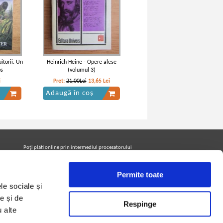
itorii. Un
Heinrich Heine - Opere alese
os
(volumul 3)
i
Pret:
21,00Lei
13,65
Lei
Adaugă în coș
Poţi plăti online prin intermediul procesatorului
Netopia Payments
Permite toate
le sociale și
Urmăreşte-ne pe facebook pentru a fi la curent cu
promoţiile PrintreCarti.ro
e și de
Respinge
u alte