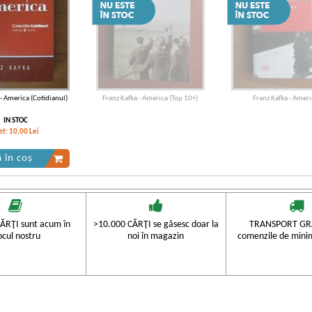
 - America (Cotidianul)
Franz Kafka - America (Top 10+)
Franz Kafka - Ameri
IN STOC
et:
10,00
Lei
 în coș
ĂRŢI sunt acum în
>10.000 CĂRŢI se găsesc doar la
TRANSPORT GRA
ocul nostru
noi în magazin
comenzile de mini