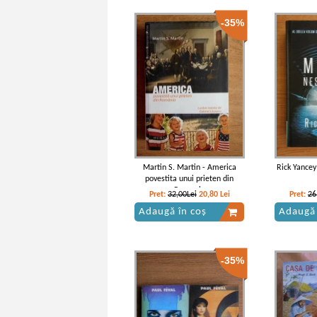
-35%
Franz Kafka - America
Franz
Martin S. Martin - America
Rick Yancey
povestita unui prieten din
Romania
Pret:
32,00Lei
20,80
Lei
Pret:
26
Adaugă în coș
Adaugă 
-35%