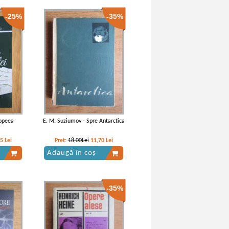
-25%
-35%
ca
Franz Kafka - America
popeea
E. M. Suziumov - Spre Antarctica
75
Lei
Pret:
18,00Lei
11,70
Lei
Adaugă în coș
-35%