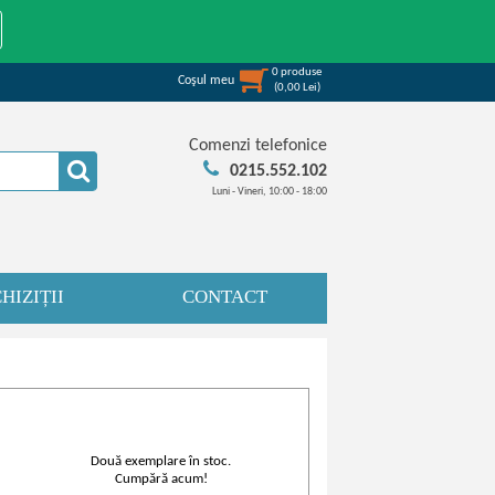
0
produse
Coşul meu
(
0,00
Lei
)
Comenzi telefonice
0215.552.102
Luni - Vineri, 10:00 - 18:00
HIZIȚII
CONTACT
Două exemplare în stoc.
Cumpără acum!