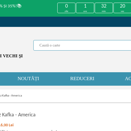
0
1
32
20
% ȘI 35%!📚
zile
ore
min
sec
 VECHI ŞI
NOUTĂȚI
REDUCERI
AC
z Kafka - America
z Kafka
-
America
16,00
Lei