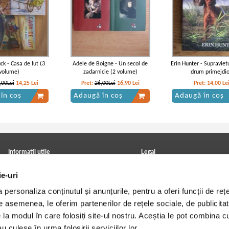
ck - Casa de lut (3
Adele de Boigne - Un secol de
Erin Hunter - Supravietu
volume)
zadarnicie (2 volume)
drum primejdi
,00Lei
14,25
Lei
Pret:
26,00Lei
16,90
Lei
Pret:
14,00
Le
în coș
Adaugă în coș
Adaugă în coș
Informatii utile
Legal
ANPC
Achizitii cărți
ie-uri
Achizitii viniluri, casete, CD/DVD
Soluționarea online a litigiilor
Contact
Politica de confidentialitate
personaliza conținutul și anunțurile, pentru a oferi funcții de rețe
Cum cumpar?
Termeni si conditii
Politica de livrare
Utilizare cookie-uri
De asemenea, le oferim partenerilor de rețele sociale, de publicitat
Retur comenzi
e la modul în care folosiți site-ul nostru. Aceștia le pot combina c
Angajari - Cariere
u culese în urma folosirii serviciilor lor.