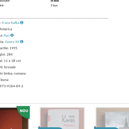
ilitate:
in stoc
ea:
2 buc
:
Franz Kafka
 America
ra:
Rao
tia:
Opere XX
aritie: 1995
gini: 284
t: 11 x 18 cm
ti: brosate
 in limba: romana
: buna
 973-9164-69-2