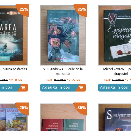
-25%
-35%
 Kafka - America
Franz Kafka - America
Franz Kafka - Ameri
 - Marea nesfarsita
V. C. Andrews - Florile de la
Michel Zevaco - E
mansarda
dragostei
,00Lei
19,50
Lei
Pret:
27,00Lei
17,55
Lei
Pret:
17,00Lei
12,
în coș
Adaugă în coș
Adaugă în coș
-25%
-35%