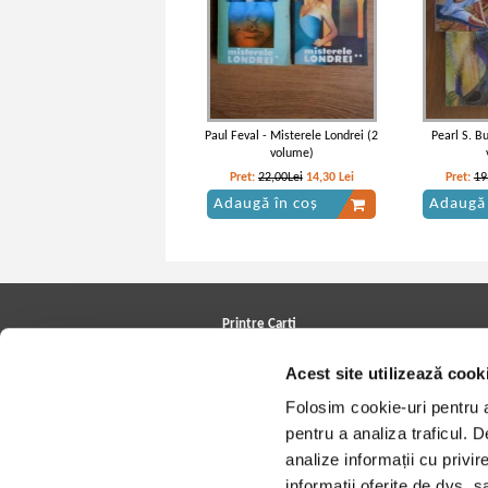
Paul Feval - Misterele Londrei (2
Pearl S. Bu
volume)
Pret:
22,00Lei
14,30
Lei
Pret:
19
Adaugă în coș
Adaugă 
Printre Carti
Carți la reducere
Acest site utilizează cook
Arhivă carți
Autori
Folosim cookie-uri pentru a 
Edituri
Colecții
pentru a analiza traficul. 
Cele mai căutate cărți
analize informații cu privir
Blog Printre Carti
Cărţi sub 5 lei
informații oferite de dvs. sa