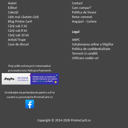
Autori
Contact
Edituri
Cum cumpar?
Colecții
Politica de livrare
Cele mai căutate cărți
Retur comenzi
Blog Printre Carti
Angajari - Cariere
Cărţi sub 5 lei
Cărţi sub 8 lei
Legal
Cărţi sub 10 lei
Artiști/Trupe
ANPC
Case de discuri
Soluționarea online a litigiilor
Politica de confidentialitate
Termeni si conditii
Utilizare cookie-uri
Poţi plăti online prin intermediul
procesatorului Netopia Payments
Urmăreşte-ne pe facebook pentru a fi la
curent cu promoţiile PrintreCarti.ro
Copyright © 2014-2026
PrintreCarti.ro