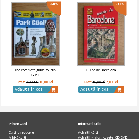
-60%
-30%
The complete guide to Park
Guide de Barcelona
Guell
Pret:
25,00Lei
10,00
Lei
Pret:
10,00Lei
7,00
Lei
Adaugă în coș
Adaugă în coș
Printre Carti
Informatii utile
Carți la reducere
Achizitii cărți
Arhivă carți
Achizitii viniluri, casete, CD/DVD