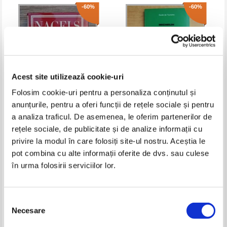
-60%
-60%
Acest site utilizează cookie-uri
Folosim cookie-uri pentru a personaliza conținutul și
anunțurile, pentru a oferi funcții de rețele sociale și pentru
Nagels reisefuhrer. Rumanien
Chateaux de la Loire (ghid)
a analiza traficul. De asemenea, le oferim partenerilor de
rețele sociale, de publicitate și de analize informații cu
Pret:
21,00Lei
8,40
Lei
Pret:
15,00Lei
6,00
Lei
privire la modul în care folosiți site-ul nostru. Aceștia le
Adaugă în coș
Adaugă în coș
pot combina cu alte informații oferite de dvs. sau culese
în urma folosirii serviciilor lor.
-60%
-40%
Selecția
Necesare
consimțământului