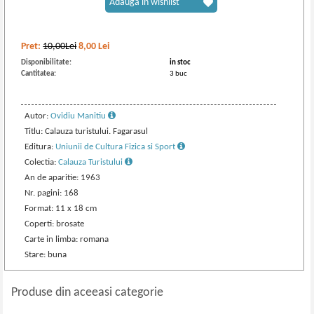
Adaugă în wishlist
Pret:
10,00Lei
8,00
Lei
Disponibilitate:
in stoc
Cantitatea:
3 buc
Autor:
Ovidiu Manitiu
Titlu: Calauza turistului. Fagarasul
Editura:
Uniunii de Cultura Fizica si Sport
Colectia:
Calauza Turistului
An de aparitie: 1963
Nr. pagini: 168
Format: 11 x 18 cm
Coperti: brosate
Carte in limba: romana
Stare: buna
Produse din aceeasi categorie