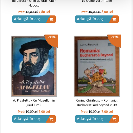
Iuliu Buta - Ghid de oras, Cluj-
Le Guide Vert - Italie
Napoca
Pret:
12,00Lei
7,80
Lei
Pret:
10,00Lei
6,00
Lei
Adaugă în coș
Adaugă în coș
-30%
-30%
A. Pigafetta - Cu Magellan in
Corina Chirileasa - Romania:
jurul lumii
Bucharest and beyond 2013
Pret:
10,00Lei
7,00
Lei
Pret:
10,00Lei
7,00
Lei
Adaugă în coș
Adaugă în coș