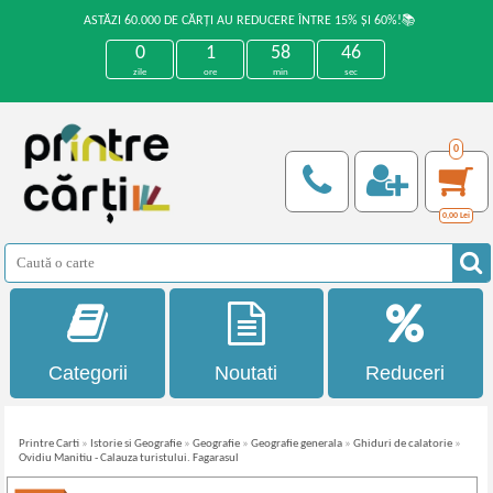
ASTĂZI 60.000 DE CĂRȚI AU REDUCERE ÎNTRE 15% ȘI 60%!📚
0
1
58
46
zile
ore
min
sec
0
0,00
Lei
Categorii
Noutati
Reduceri
Printre Carti
»
Istorie si Geografie
»
Geografie
»
Geografie generala
»
Ghiduri de calatorie
»
Ovidiu Manitiu - Calauza turistului. Fagarasul