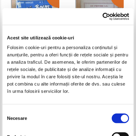
Acest site utilizează cookie-uri
Folosim cookie-uri pentru a personaliza conținutul și
anunțurile, pentru a oferi funcții de rețele sociale și pentru
a analiza traficul. De asemenea, le oferim partenerilor de
Henry Murger - Viata de boem
Barbu Lazareanu - Cu privire la
(volumul 2)
teatru
rețele sociale, de publicitate și de analize informații cu
Pret:
23,00Lei
9,20
Lei
Pret:
12,00Lei
7,80
Lei
privire la modul în care folosiți site-ul nostru. Aceștia le
Adaugă în coș
Adaugă în coș
pot combina cu alte informații oferite de dvs. sau culese
în urma folosirii serviciilor lor.
-60%
-40%
Selecția
Necesare
consimțământului