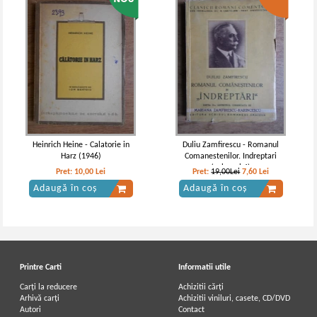
Heinrich Heine - Calatorie in
Duliu Zamfirescu - Romanul
Harz (1946)
Comanestenilor. Indreptari
(volumul 4)
Pret:
10,00
Lei
Pret:
19,00Lei
7,60
Lei
Adaugă în coș
Adaugă în coș
Printre Carti
Informatii utile
Carți la reducere
Achizitii cărți
Arhivă carți
Achizitii viniluri, casete, CD/DVD
Autori
Contact