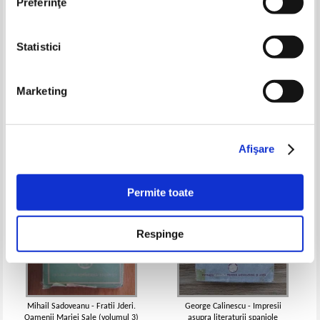
Preferinţe
Statistici
Radu Rosetti - Pagini alese,
Liviu Rebreanu - Ion (volumul 2,
volum omagial (1935)
1941)
Marketing
Pret:
16,00Lei
6,40
Lei
Pret:
17,00Lei
10,20
Lei
Adaugă în coș
Adaugă în coș
Afişare
-60%
-35%
Permite toate
Respinge
Mihail Sadoveanu - Fratii Jderi.
George Calinescu - Impresii
Oamenii Mariei Sale (volumul 3)
asupra literaturii spaniole