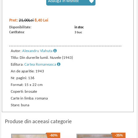
Adaugă în wishlist
Pret:
21,00Lei
8,40
Lei
Disponibilitate:
in stoc
Cantitatea:
3 buc
Autor:
Alexandru Vlahuta
Titlu: Din durerile lumii. Nuvele (1943)
Editura:
Cartea Romaneasca
An de aparitie: 1943
Nr. pagini: 136
Format: 15 x 22 cm
Coperti: brosate
Carte in limba: romana
Stare: buna
Produse din aceeasi categorie
-60%
-35%