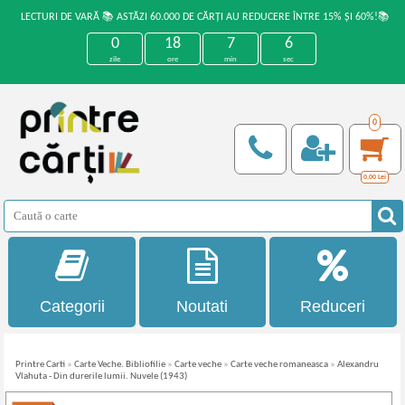
LECTURI DE VARĂ 📚 ASTĂZI 60.000 DE CĂRȚI AU REDUCERE ÎNTRE 15% ȘI 60%!📚
0
18
7
6
zile
ore
min
sec
0
0,00
Lei
Categorii
Noutati
Reduceri
Printre Carti
»
Carte Veche. Bibliofilie
»
Carte veche
»
Carte veche romaneasca
»
Alexandru
Vlahuta - Din durerile lumii. Nuvele (1943)