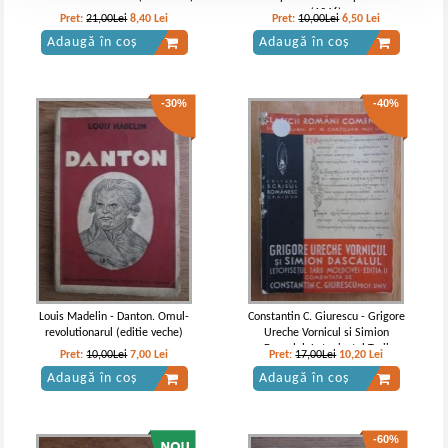
(1946)
Pret:
21,00Lei
8,40
Lei
Pret:
10,00Lei
6,50
Lei
Adaugă în coș
Adaugă în coș
-30%
-40%
Louis Madelin - Danton. Omul-
Constantin C. Giurescu - Grigore
revolutionarul (editie veche)
Ureche Vornicul si Simion
Dascalul. Letopisetul Tarii
Pret:
10,00Lei
7,00
Lei
Pret:
17,00Lei
10,20
Lei
Moldovei
Adaugă în coș
Adaugă în coș
-60%