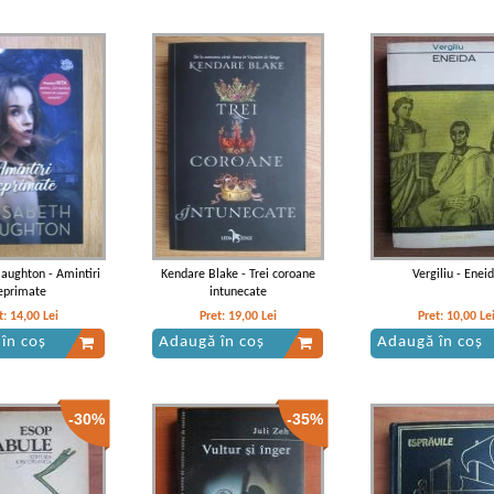
Naughton - Amintiri
Kendare Blake - Trei coroane
Vergiliu - Enei
eprimate
intunecate
t:
14,00
Lei
Pret:
19,00
Lei
Pret:
10,00
Le
în coș
Adaugă în coș
Adaugă în coș
-30%
-35%