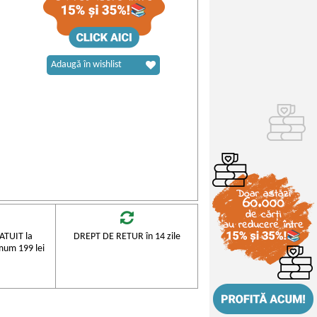
Adaugă în wishlist
TUIT la
DREPT DE RETUR în 14 zile
mum 199 lei