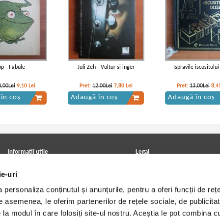
op - Fabule
Juli Zeh - Vultur si inger
Ispravile iscusitului
3,00Lei
9,10
Lei
Pret:
12,00Lei
7,80
Lei
Pret:
13,00Lei
8,4
în coș
Adaugă în coș
Adaugă în coș
Informatii utile
Legal
ANPC
Achizitii cărți
ie-uri
Achizitii viniluri, casete, CD/DVD
Soluționarea online a litigiilor
Contact
Politica de confidentialitate
personaliza conținutul și anunțurile, pentru a oferi funcții de rețe
Cum cumpar?
Termeni si conditii
Politica de livrare
Utilizare cookie-uri
De asemenea, le oferim partenerilor de rețele sociale, de publicitat
Retur comenzi
e la modul în care folosiți site-ul nostru. Aceștia le pot combina c
Angajari - Cariere