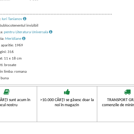
:
Iuri Tanianov
 Sublocotenentul invizibil
ra:
pentru Literatura Universala
tia:
Meridiane
 aparitie: 1969
gini: 316
t: 11 x 18 cm
ti: brosate
 in limba: romana
: buna
ĂRŢI sunt acum în
>10.000 CĂRŢI se găsesc doar la
TRANSPORT GRA
ocul nostru
noi în magazin
comenzile de mini