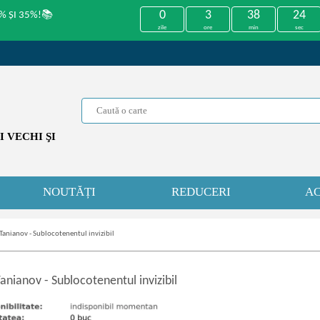
0
3
38
24
% ȘI 35%!📚
zile
ore
min
sec
 VECHI ŞI
NOUTĂȚI
REDUCERI
AC
 Tanianov - Sublocotenentul invizibil
 Tanianov
-
Sublocotenentul invizibil