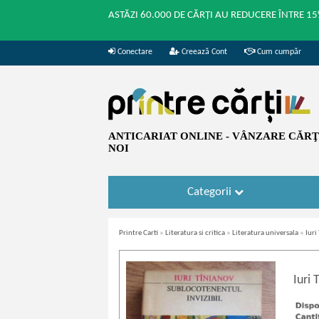
ASTĂZI 60.000 DE CĂRȚI AU REDUCERE ÎNTRE 15
Conectare
Creează Cont
Cum cumpăr
ANTICARIAT ONLINE - VÂNZARE CĂRŢI
NOI
Categorii
Printre Carti
»
Literatura si critica
»
Literatura universala
»
Iuri
Iuri