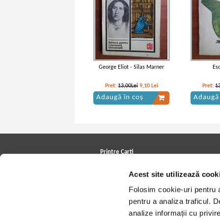
George Eliot - Silas Marner
Es
Pret:
13,00Lei
9,10
Lei
Pret:
1
Adaugă în coș
Adaugă 
Printre Carti
Carți la reducere
Acest site utilizează cook
Arhivă carți
Autori
Folosim cookie-uri pentru a 
Edituri
Colecții
pentru a analiza traficul. 
Cele mai căutate cărți
analize informații cu privir
Blog Printre Carti