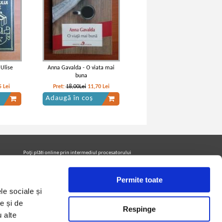
 Ulise
Anna Gavalda - O viata mai
buna
5
Lei
Pret:
18,00Lei
11,70
Lei
Adaugă în coș
Poţi plăti online prin intermediul procesatorului
Netopia Payments
Permite toate
le sociale și
Urmăreşte-ne pe facebook pentru a fi la curent cu
promoţiile PrintreCarti.ro
e și de
Respinge
u alte