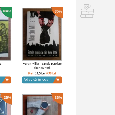
-35%
da
Martin Millar - Zanele punkiste
din New York
i
Pret:
15,00Lei
9,75
Lei
Adaugă în coș
-35%
-35%