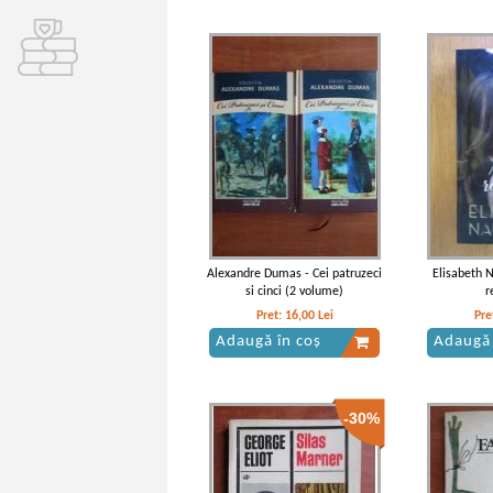
Alexandre Dumas - Cei patruzeci
Elisabeth 
si cinci (2 volume)
r
Pret:
16,00
Lei
Pre
Adaugă în coș
Adaugă 
-30%