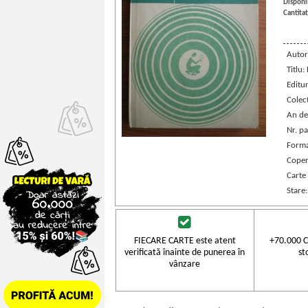
Disponib
Cantitat
Autor
Titlu:
Editu
Colec
An de
Nr. pa
Forma
Coper
Carte
Stare
FIECARE CARTE este atent
+70.000 C
verificată înainte de punerea în
st
vânzare