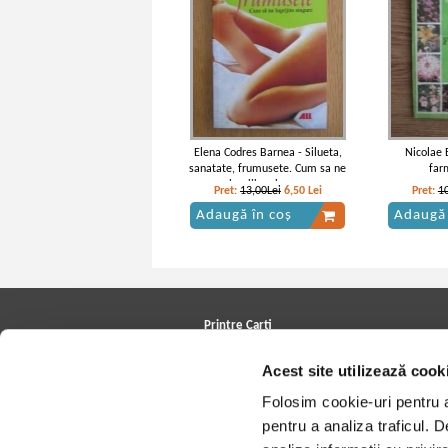
Elena Codres Barnea - Silueta,
Nicolae 
sanatate, frumusete. Cum sa ne
far
ingrijim singure
Pret:
13,00Lei
6,50
Lei
Pret:
1
Adaugă în coș
Adaugă 
Printre Carti
Carți la reducere
Acest site utilizează cook
Arhivă carți
Autori
Folosim cookie-uri pentru a 
Edituri
Colecții
pentru a analiza traficul. 
Cele mai căutate cărți