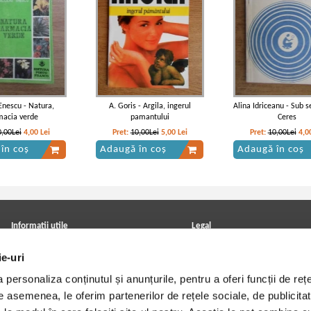
Enescu - Natura,
A. Goris - Argila, ingerul
Alina Idriceanu - Sub s
macia verde
pamantului
Ceres
0,00Lei
4,00
Lei
Pret:
10,00Lei
5,00
Lei
Pret:
10,00Lei
4,0
în coș
Adaugă în coș
Adaugă în coș
Informatii utile
Legal
ANPC
Achizitii cărți
ie-uri
Achizitii viniluri, casete, CD/DVD
Soluționarea online a litigiilor
Contact
Politica de confidentialitate
personaliza conținutul și anunțurile, pentru a oferi funcții de rețe
Cum cumpar?
Termeni si conditii
Politica de livrare
Utilizare cookie-uri
De asemenea, le oferim partenerilor de rețele sociale, de publicitat
Retur comenzi