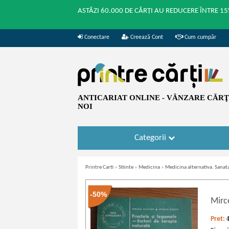
ASTĂZI 60.000 DE CĂRȚI AU REDUCERE ÎNTRE 15
Conectare
Creează Cont
Cum cumpăr
ANTICARIAT ONLINE - VÂNZARE CĂRŢI
NOI
Categorii
Printre Carti
»
Stiinte
»
Medicina
»
Medicina alternativa. Sanat
-50%
Mirc
Pret: