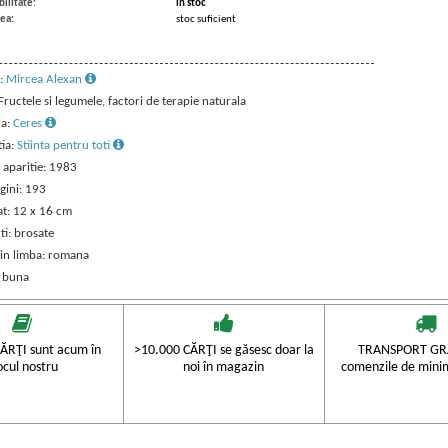
ilitate:
in stoc
ea:
stoc suficient
:
Mircea Alexan
 Fructele si legumele, factori de terapie naturala
ra:
Ceres
tia:
Stiinta pentru toti
 aparitie: 1983
gini: 193
t: 12 x 16 cm
ti: brosate
 in limba: romana
: buna
ĂRŢI sunt acum în
>10.000 CĂRŢI se găsesc doar la
TRANSPORT GRA
ocul nostru
noi în magazin
comenzile de mini