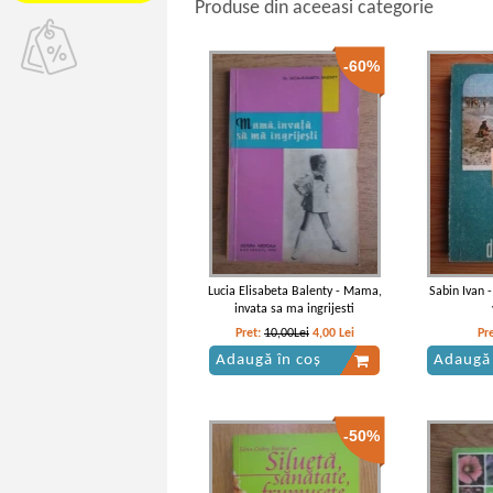
Produse din aceeasi categorie
-60%
Lucia Elisabeta Balenty - Mama,
Sabin Ivan -
invata sa ma ingrijesti
Pret:
10,00Lei
4,00
Lei
Pr
Adaugă în coș
Adaugă 
-50%