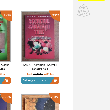
-50%
-60%
- A doua
Sara C. Thompson - Secretul
Fulga
sanatatii tale
0
Lei
Pret:
10,00Lei
4,00
Lei
Adaugă în coș
-60%
-50%