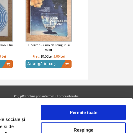
emnul lui
T. Martin - Cura de struguri si
must
0
Lei
Pret:
10,00Lei
5,00
Lei
Adaugă în coș
Poţi plăti online prin intermediul procesatorului
Netopia Payments
Permite toate
le sociale și
Urmăreşte-ne pe facebook pentru a fi la curent cu
promoţiile PrintreCarti.ro
e și de
Respinge