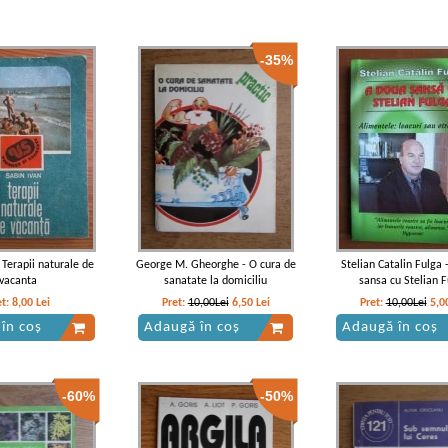
-35%
 Terapii naturale de
George M. Gheorghe - O cura de
Stelian Catalin Fulga 
vacanta
sanatate la domiciliu
sansa cu Stelian 
et:
8,00
Lei
Pret:
10,00Lei
6,50
Lei
Pret:
10,00Lei
5,0
în coș
Adaugă în coș
Adaugă în coș
-60%
-50%