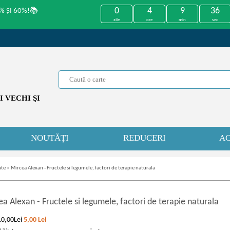
0
4
9
36
% ȘI 60%!📚
zile
ore
min
sec
 VECHI ŞI
NOUTĂȚI
REDUCERI
AC
ate
»
Mircea Alexan - Fructele si legumele, factori de terapie naturala
ea Alexan
-
Fructele si legumele, factori de terapie naturala
10,00Lei
5,00
Lei