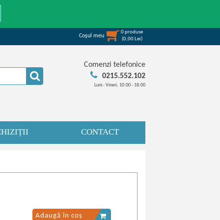
0
produse
Coşul meu
(
0,00
Lei
)
Comenzi telefonice
0215.552.102
Luni - Vineri, 10:00 - 18:00
HIZIȚII
CONTACT
Adaugă în coș