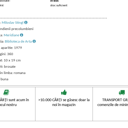
ilitate:
in stoc
ea:
stoc suficient
:
Miloslav Stingl
 Indienii precolumbieni
ra:
Meridiane
tia:
Biblioteca de Arta
 aparitie: 1979
gini: 360
t: 10 x 19 cm
ti: brosate
 in limba: romana
: buna
ĂRŢI sunt acum în
>10.000 CĂRŢI se găsesc doar la
TRANSPORT GRA
ocul nostru
noi în magazin
comenzile de mini