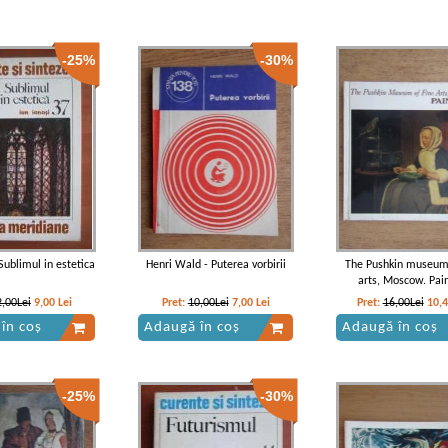
-25%
-30%
 Sublimul in estetica
Henri Wald - Puterea vorbirii
The Pushkin museum 
arts, Moscow. Pai
2,00Lei
9,00
Lei
Pret:
10,00Lei
7,00
Lei
Pret:
16,00Lei
10,
în coș
Adaugă în coș
Adaugă în coș
-25%
-30%