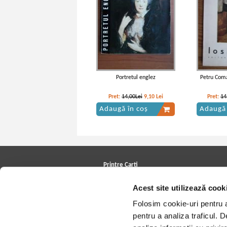
Portretul englez
Petru Coma
Pret:
14,00Lei
9,10
Lei
Pret:
14
Adaugă în coș
Adaugă 
Printre Carti
Carți la reducere
Acest site utilizează cook
Arhivă carți
Autori
Folosim cookie-uri pentru a 
Edituri
Colecții
pentru a analiza traficul. 
Cele mai căutate cărți