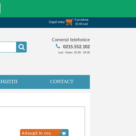
0
produse
Coşul meu
(
0,00
Lei
)
Comenzi telefonice
0215.552.102
Luni - Vineri, 10:00 - 18:00
HIZIȚII
CONTACT
Adaugă în coș