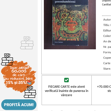
Disponib
Cantitat
Autor
Titlu:
Editu
Colec
An de
Nr. pa
Forma
Coper
Carte
Stare
FIECARE CARTE este atent
+70.000 C
verificată înainte de punerea în
st
vânzare