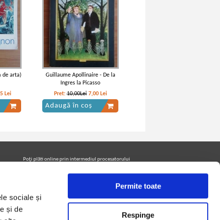
 de arta)
Guillaume Apollinaire - De la
Ingres la Picasso
25
Lei
Pret:
10,00Lei
7,00
Lei
Adaugă în coș
Poţi plăti online prin intermediul procesatorului
Netopia Payments
Permite toate
le sociale și
Urmăreşte-ne pe facebook pentru a fi la curent cu
promoţiile PrintreCarti.ro
e și de
Respinge