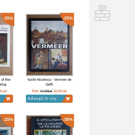
-35%
-25%
of fine
Vasile Nicolescu - Vermeer de
nting
Delft
40
Lei
Pret:
14,00Lei
10,50
Lei
Adaugă în coș
-25%
-30%