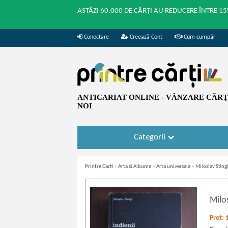
ASTĂZI 60.000 DE CĂRȚI AU REDUCERE ÎNTRE 15
Conectare
Creează Cont
Cum cumpăr
ANTICARIAT ONLINE - VÂNZARE CĂRŢI
NOI
Categorii
Printre Carti
»
Arta si Albume
»
Arta universala
»
Miloslav Sting
Milos
Pret: