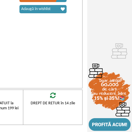
Adaugă în wishlist
TUIT la
DREPT DE RETUR în 14 zile
mum 199 lei