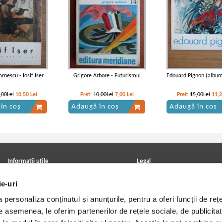
rnescu - Iosif Iser
Grigore Arbore - Futurismul
Edouard Pignon (album
,00Lei
10,50
Lei
Pret:
10,00Lei
7,00
Lei
Pret:
15,00Lei
11,
în coș
Adaugă în coș
Adaugă în coș
Informatii utile
Legal
ANPC
Achizitii cărți
ie-uri
Achizitii viniluri, casete, CD/DVD
Soluționarea online a litigiilor
Contact
Politica de confidentialitate
personaliza conținutul și anunțurile, pentru a oferi funcții de rețe
Cum cumpar?
Termeni si conditii
Politica de livrare
Utilizare cookie-uri
De asemenea, le oferim partenerilor de rețele sociale, de publicitat
Retur comenzi