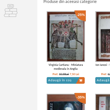
Produse din aceeasi categorie
-25%
Virginia Cartianu - Miniatura
Ion Ianosi -
medievala in Anglia
Pret:
10,00Lei
7,50
Lei
Pret:
1
Adaugă în coș
Adaugă 
-35%