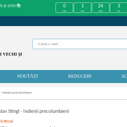
0
1
24
3
% ȘI 35%!📚
zile
ore
min
sec
 VECHI ŞI
NOUTĂȚI
REDUCERI
AC
l - Indienii precolumbieni
lav Stingl
-
Indienii precolumbieni
10,00
Lei