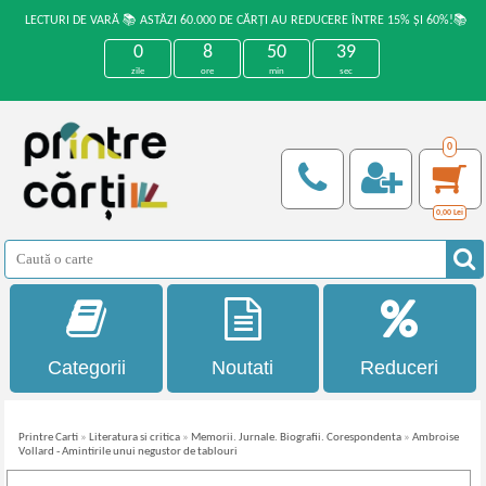
LECTURI DE VARĂ 📚 ASTĂZI 60.000 DE CĂRȚI AU REDUCERE ÎNTRE 15% ȘI 60%!📚
0
8
50
39
zile
ore
min
sec
0
0,00
Lei
Categorii
Noutati
Reduceri
Printre Carti
»
Literatura si critica
»
Memorii. Jurnale. Biografii. Corespondenta
»
Ambroise
Vollard - Amintirile unui negustor de tablouri