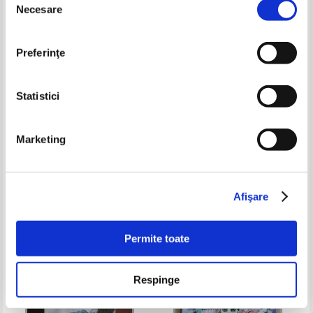
Necesare
consimțământului
Preferinţe
Statistici
Marketing
Marianne Haraszti - Takacs -
Rolando Cristofanelli - Jurnalul
Spanische meister
lui Michelangelo cel nebun
Pret:
26,00Lei
10,40
Lei
Pret:
8,00
Lei
Adaugă în coș
Adaugă în coș
Afişare
-60%
Permite toate
Respinge