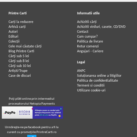
Printre Carti
Informatii utile
Carți la reducere
Achizitii cărți
Arhivă carți
Achizitii viniluri, casete, CD/DVD
Autori
Contact
Edituri
Cum cumpar?
Colecții
Politica de livrare
Cele mai căutate cărți
Retur comenzi
Blog Printre Carti
Angajari - Cariere
Cărţi sub 5 lei
Cărţi sub 8 lei
Legal
Cărţi sub 10 lei
Artiști/Trupe
ANPC
Case de discuri
Soluționarea online a litigiilor
Politica de confidentialitate
Termeni si conditii
Utilizare cookie-uri
Poţi plăti online prin intermediul
procesatorului Netopia Payments
Urmăreşte-ne pe facebook pentru a fi la
curent cu promoţiile PrintreCarti.ro