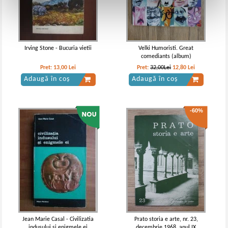
Irving Stone - Bucuria vietii
Velki Humoristi. Great
comediants (album)
Pret:
13,00
Lei
Pret:
32,00Lei
12,80
Lei
Adaugă în coș
Adaugă în coș
-60%
Jean Marie Casal - Civilizatia
Prato storia e arte, nr. 23,
indusului si enigmele ei
decembrie 1968, anul IX