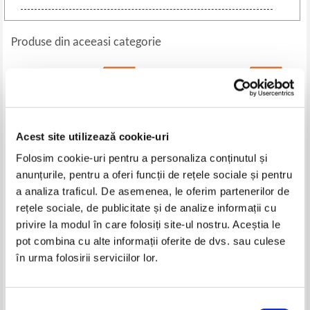
Produse din aceeasi categorie
-40%
-20%
Acest site utilizează cookie-uri
Folosim cookie-uri pentru a personaliza conținutul și
anunțurile, pentru a oferi funcții de rețele sociale și pentru
a analiza traficul. De asemenea, le oferim partenerilor de
rețele sociale, de publicitate și de analize informații cu
Hippolyte Taine - Filosofia artei
J. A. Gaya Nuno - Istoria artei
privire la modul în care folosiți site-ul nostru. Aceștia le
spaniole
pot combina cu alte informații oferite de dvs. sau culese
Pret:
12,00Lei
7,20
Lei
Pret:
10,00Lei
8,00
Lei
în urma folosirii serviciilor lor.
Adaugă în coș
Adaugă în coș
Selecția
-60%