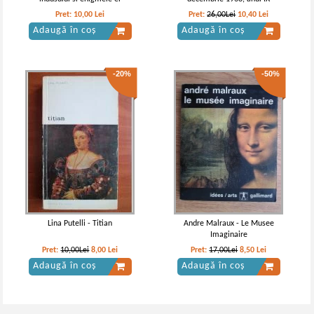
Pret:
10,00
Lei
Pret:
26,00Lei
10,40
Lei
Adaugă în coș
Adaugă în coș
-20%
-50%
Lina Putelli - Titian
Andre Malraux - Le Musee
Imaginaire
Pret:
10,00Lei
8,00
Lei
Pret:
17,00Lei
8,50
Lei
Adaugă în coș
Adaugă în coș