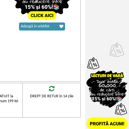
Adaugă în wishlist
TUIT la
DREPT DE RETUR în 14 zile
mum 199 lei