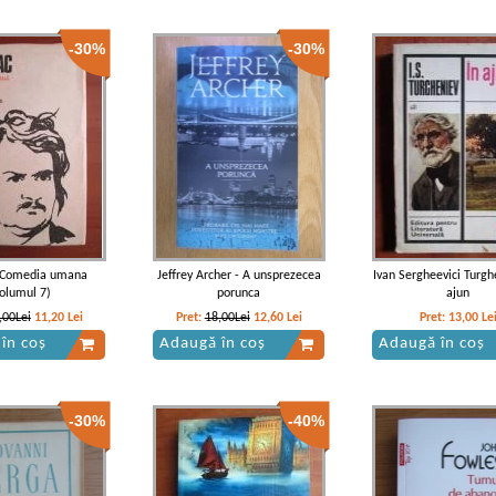
-30%
-30%
- Comedia umana
Jeffrey Archer - A unsprezecea
Ivan Sergheevici Turghe
volumul 7)
porunca
ajun
,00Lei
11,20
Lei
Pret:
18,00Lei
12,60
Lei
Pret:
13,00
Le
în coș
Adaugă în coș
Adaugă în coș
-30%
-40%