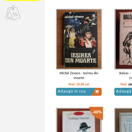
Michel Zevaco - Iesirea din
Balzac 
moarte
(
Pret:
10,00
Lei
Pret:
16
Adaugă în coș
Adaugă 
-40%