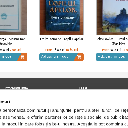
erga - Mastro-Don
Emily Diamand - Copilul apelor
John Fowles - Turnul 
Gesualdo
(Top 10+)
0,00Lei
7,00
Lei
Pret:
18,00Lei
10,80
Lei
Pret:
20,00Lei
13,
în coș
Adaugă în coș
Adaugă în coș
Informatii utile
Legal
ANPC
Achizitii cărți
ie-uri
Achizitii viniluri, casete, CD/DVD
Soluționarea online a litigiilor
Contact
Politica de confidentialitate
personaliza conținutul și anunțurile, pentru a oferi funcții de rețe
Cum cumpar?
Termeni si conditii
Politica de livrare
Utilizare cookie-uri
De asemenea, le oferim partenerilor de rețele sociale, de publicitat
Retur comenzi
e la modul în care folosiți site-ul nostru. Aceștia le pot combina c
Angajari - Cariere