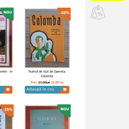
-60%
niev - In
Teatrul de stat de Opereta.
Colomba
i
Pret:
27,00Lei
10,80
Lei
Adaugă în coș
-35%