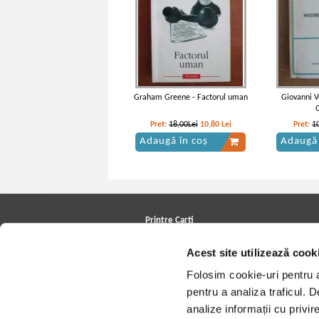
Graham Greene - Factorul uman
Giovanni V
Pret:
18,00Lei
10,80
Lei
Pret:
1
Adaugă în coș
Adaugă 
Printre Carti
Carți la reducere
Acest site utilizează cook
Arhivă carți
Autori
Folosim cookie-uri pentru a 
Edituri
Colecții
pentru a analiza traficul. 
Cele mai căutate cărți
analize informații cu privir
Blog Printre Carti