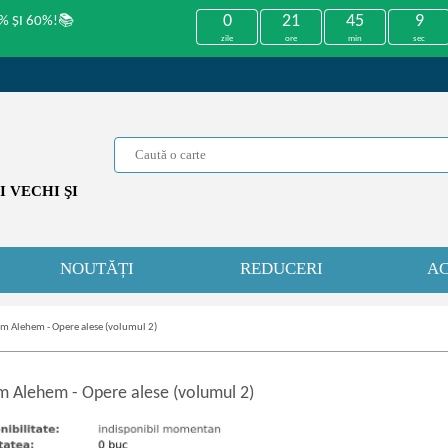
0
21
45
9
% ȘI 60%!📚
zile
ore
min
sec
 VECHI ŞI
NOUTĂȚI
REDUCERI
AC
m Alehem - Opere alese (volumul 2)
m Alehem
-
Opere alese (volumul 2)