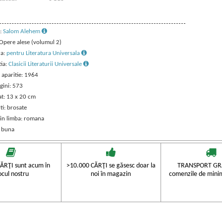
:
Salom Alehem
 Opere alese (volumul 2)
ra:
pentru Literatura Universala
tia:
Clasicii Literaturii Universale
 aparitie: 1964
gini: 573
t: 13 x 20 cm
ti: brosate
 in limba: romana
: buna
ĂRŢI sunt acum în
>10.000 CĂRŢI se găsesc doar la
TRANSPORT GRA
ocul nostru
noi în magazin
comenzile de mini