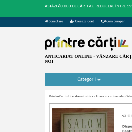
ASTĂZI 60.000 DE CĂRȚI AU REDUCERE ÎNTRE 15
Conectare
Creează Cont
Cum cumpăr
ANTICARIAT ONLINE - VÂNZARE CĂRŢI
NOI
Categorii
Printre Carti
»
Literatura si critica
»
Literatura universala
»
Salo
Salo