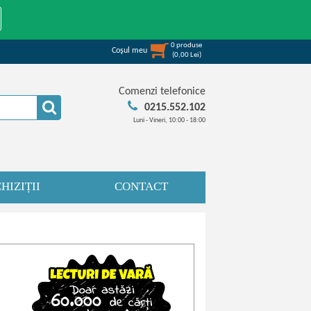
0
produse
Coşul meu
(
0,00
Lei
)
Comenzi telefonice
0215.552.102
Luni - Vineri, 10:00 - 18:00
HIZIȚII
CONTACT