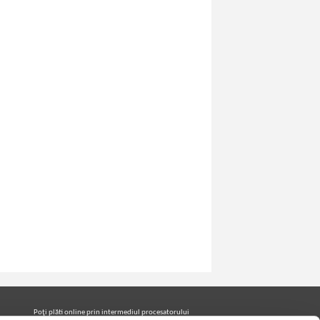
ritannica
Enciclopedia Universala Britannica
(volumul 8)
IN STOC
Pret:
11,00
Lei
Adaugă în coș
ritannica
Enciclopedia Universala Britannica
(volumul 15)
IN STOC
Poţi plăti online prin intermediul procesatorului
Pret:
21,00
Lei