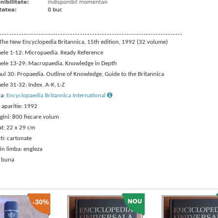
: The New Encyclopedia Britannica, 15th edition, 1992 (32 volume)
ele 1-12: Micropaedia. Ready Reference
ele 13-29: Macropaedia. Knowledge in Depth
ul 30: Propaedia. Outline of Knowledge, Guide to the Britannica
ele 31-32: Index. A-K, L-Z
ra:
Encyclopaedia Britannica International
 aparitie: 1992
gini: 800 fiecare volum
t: 22 x 29 cm
ti: cartonate
in limba: engleza
: buna
-30%