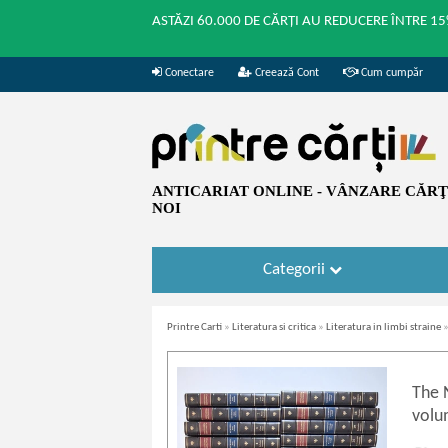
ASTĂZI 60.000 DE CĂRȚI AU REDUCERE ÎNTRE 15
Conectare
Creează Cont
Cum cumpăr
ANTICARIAT ONLINE - VÂNZARE CĂRŢI
NOI
Categorii
Printre Carti
»
Literatura si critica
»
Literatura in limbi straine
The 
volu