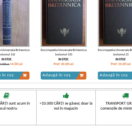
 Universala Britannica
Enciclopedia Universala Britannica
Enciclopedia Universala B
volumul 16)
(volumul 10)
(volumul 2)
IN STOC
IN STOC
IN STOC
0,00Lei
14,00
Lei
Pret:
20,00
Lei
Pret:
10,00
Lei
 în coș
Adaugă în coș
Adaugă în coș
ĂRŢI sunt acum în
>10.000 CĂRŢI se găsesc doar la
TRANSPORT GRA
ocul nostru
noi în magazin
comenzile de mini