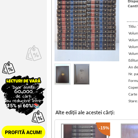
Titlu
Volum
Volum
Volum
Volum
Editu
An de
Nr. pa
Forma
Coper
Carte 
Stare
Alte ediții ale acestei cărți:
-15%