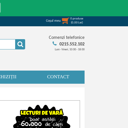
0
produse
Coşul meu
(
0,00
Lei
)
Comenzi telefonice
0215.552.102
Luni - Vineri, 10:00 - 18:00
HIZIȚII
CONTACT