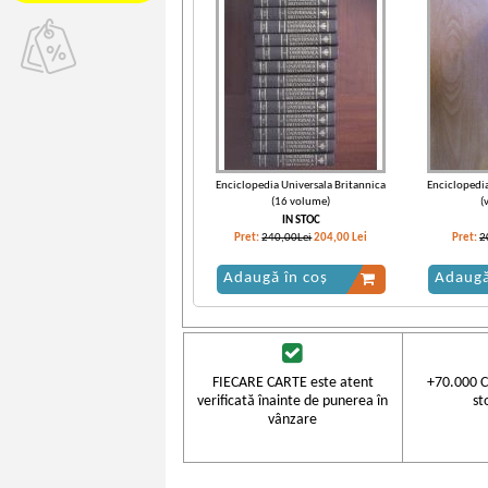
Enciclopedia Universala Britannica
Enciclopedia
(16 volume)
(
IN STOC
Pret:
240,00Lei
204,00
Lei
Pret:
2
Adaugă în coș
Adaugă
FIECARE CARTE este atent
+70.000 C
verificată înainte de punerea în
st
vânzare