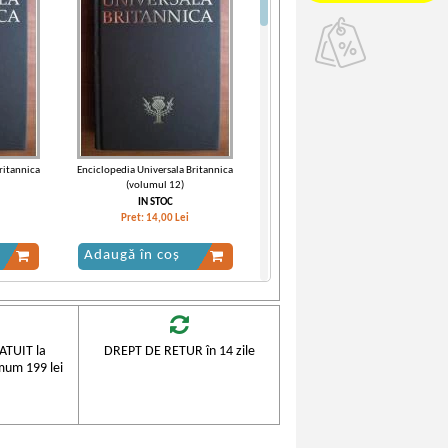
ritannica
Enciclopedia Universala Britannica
(volumul 12)
IN STOC
Pret:
14,00
Lei
Adaugă în coș
TUIT la
DREPT DE RETUR în 14 zile
mum 199 lei