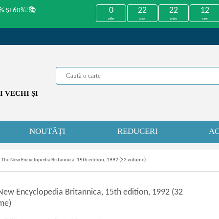
0
22
22
12
% ȘI 60%!📚
zile
ore
min
sec
 VECHI ŞI
NOUTĂȚI
REDUCERI
AC
»
The New Encyclopedia Britannica, 15th edition, 1992 (32 volume)
New Encyclopedia Britannica, 15th edition, 1992 (32
me)