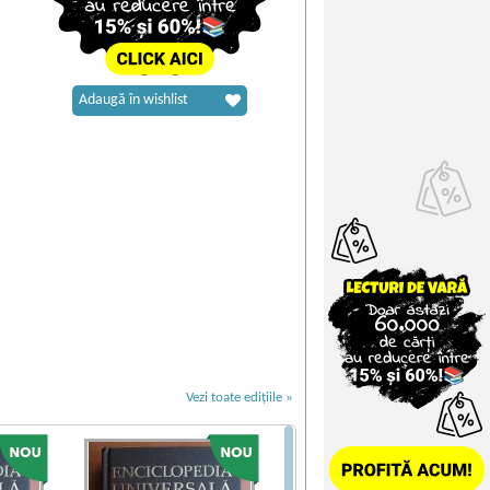
Adaugă în wishlist
Vezi toate edițiile »