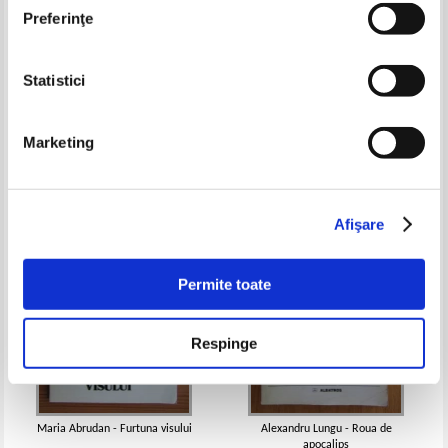
Preferinţe
Statistici
Ina Dumitrescu - Destinul unei
Florian Saioc - Stefanita
iluzii
Luminita
Pret:
18,00Lei
7,20
Lei
Pret:
15,00Lei
7,50
Lei
Marketing
Adaugă în coș
Adaugă în coș
-60%
-50%
Afişare
Permite toate
Respinge
Maria Abrudan - Furtuna visului
Alexandru Lungu - Roua de
apocalips