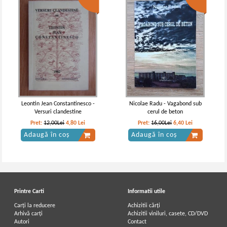
Leontin Jean Constantinesco -
Nicolae Radu - Vagabond sub
Versuri clandestine
cerul de beton
Pret:
12,00Lei
4,80
Lei
Pret:
16,00Lei
6,40
Lei
Adaugă în coș
Adaugă în coș
Printre Carti
Informatii utile
Carți la reducere
Achizitii cărți
Arhivă carți
Achizitii viniluri, casete, CD/DVD
Autori
Contact