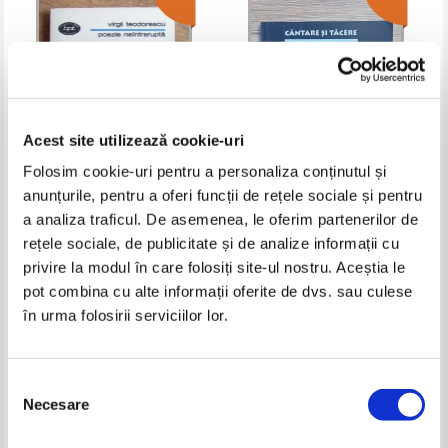
Acest site utilizează cookie-uri
Folosim cookie-uri pentru a personaliza conținutul și
anunțurile, pentru a oferi funcții de rețele sociale și pentru
Virgil Teodorescu - Poezie
Ionel Simota - Cantare si tacere
a analiza traficul. De asemenea, le oferim partenerilor de
neintrerupta
rețele sociale, de publicitate și de analize informații cu
Pret:
12,00Lei
6,00
Lei
Pret:
16,00Lei
6,40
Lei
Adaugă în coș
Adaugă în coș
privire la modul în care folosiți site-ul nostru. Aceștia le
pot combina cu alte informații oferite de dvs. sau culese
în urma folosirii serviciilor lor.
-60%
-50%
Selecția
Necesare
consimțământului