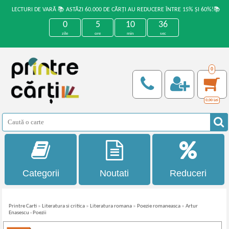
LECTURI DE VARĂ 📚 ASTĂZI 60.000 DE CĂRȚI AU REDUCERE ÎNTRE 15% ȘI 60%!📚
0
5
10
36
zile
ore
min
sec
0
0,00
Lei
Categorii
Noutati
Reduceri
Printre Carti
»
Literatura si critica
»
Literatura romana
»
Poezie romaneasca
»
Artur
Enasescu - Poezii