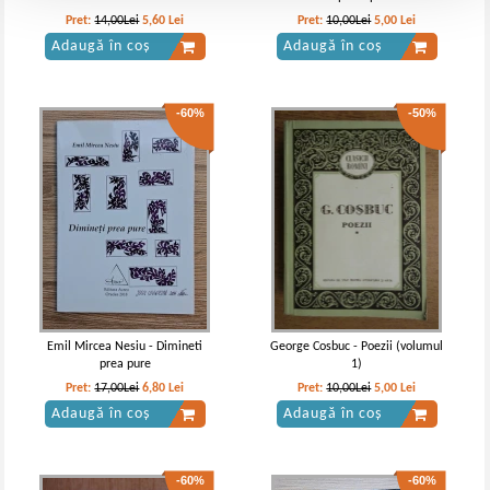
Pret:
14,00Lei
5,60
Lei
Pret:
10,00Lei
5,00
Lei
Adaugă în coș
Adaugă în coș
-60%
-50%
Emil Mircea Nesiu - Dimineti
George Cosbuc - Poezii (volumul
prea pure
1)
Pret:
17,00Lei
6,80
Lei
Pret:
10,00Lei
5,00
Lei
Adaugă în coș
Adaugă în coș
-60%
-60%