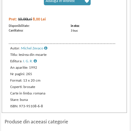
Adaugă în wishlist
Pret:
10,00Lei
8,00
Lei
Disponibilitate:
in stoc
Cantitatea:
3 buc
Autor:
Michel Zevaco
Titlu: Iesirea din moarte
Editura:
I. G. R.
An aparitie: 1992
Nr pagini: 265
Format: 13 x 20 cm
Coperti: brosate
Carte in limba: romana
Stare: buna
ISBN: 973-95108-6-8
Produse din aceeasi categorie