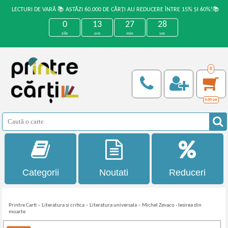
LECTURI DE VARĂ 📚 ASTĂZI 60.000 DE CĂRȚI AU REDUCERE ÎNTRE 15% ȘI 60%!📚
0
13
27
28
zile
ore
min
sec
0
0,00
Lei
Categorii
Noutati
Reduceri
Printre Carti
»
Literatura si critica
»
Literatura universala
»
Michel Zevaco - Iesirea din
moarte