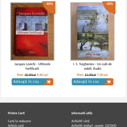
-60%
-40%
Jacques Lovichi - Ultimele
I. S. Turgheniev - Un cuib de
fortificatii
nobili. Rudin
Pret:
16,00Lei
6,40
Lei
Pret:
12,00Lei
7,20
Lei
Adaugă în coș
Adaugă în coș
Printre Carti
Informatii utile
Carți la reducere
Achizitii cărți
Arhivă carți
Achizitii viniluri, casete, CD/DVD