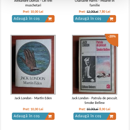
Alexandre Dumas - Cei trei
Charlaine Harris - Moarte in
muschetari
familie
Pret:
10,00
Lei
Pret:
12,00Lei
7,80
Lei
Adaugă în coș
Adaugă în coș
-20%
Jack London - Martin Eden
Jack London - Patrula de pescuit.
Smoke Bellew
Pret:
10,00
Lei
Pret:
10,00Lei
8,00
Lei
Adaugă în coș
Adaugă în coș