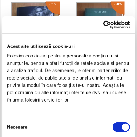
-35%
-20%
Acest site utilizează cookie-uri
Folosim cookie-uri pentru a personaliza conținutul și
anunțurile, pentru a oferi funcții de rețele sociale și pentru
Geneva Lee - Cucereste-ma in
Hannes Stein - Enciclopedia
a analiza traficul. De asemenea, le oferim partenerilor de
lumea sangelui albastru
lucrurilor care ma sacaie zilnic
rețele sociale, de publicitate și de analize informații cu
Pret:
13,00Lei
8,45
Lei
Pret:
12,00Lei
9,60
Lei
privire la modul în care folosiți site-ul nostru. Aceștia le
Adaugă în coș
Adaugă în coș
pot combina cu alte informații oferite de dvs. sau culese
în urma folosirii serviciilor lor.
-30%
-30%
Selecția
Necesare
consimțământului