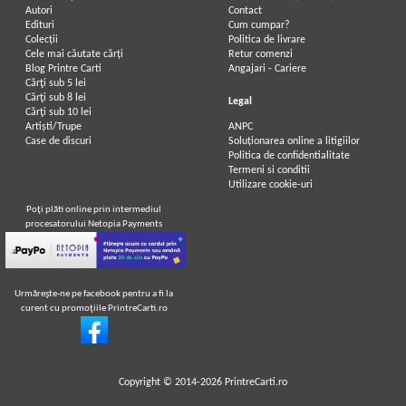
Autori
Contact
Edituri
Cum cumpar?
Colecții
Politica de livrare
Cele mai căutate cărți
Retur comenzi
Blog Printre Carti
Angajari - Cariere
Cărţi sub 5 lei
Cărţi sub 8 lei
Legal
Cărţi sub 10 lei
Artiști/Trupe
ANPC
Case de discuri
Soluționarea online a litigiilor
Politica de confidentialitate
Termeni si conditii
Utilizare cookie-uri
Poţi plăti online prin intermediul
procesatorului Netopia Payments
Urmăreşte-ne pe facebook pentru a fi la
curent cu promoţiile PrintreCarti.ro
Copyright © 2014-2026
PrintreCarti.ro