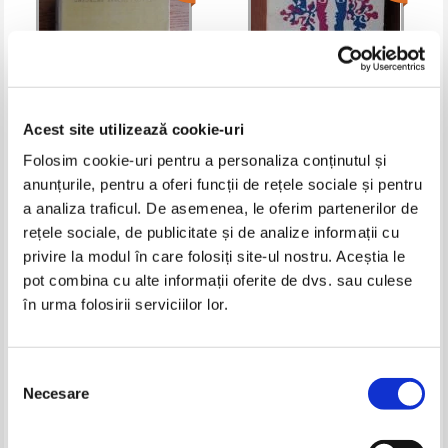
Acest site utilizează cookie-uri
Folosim cookie-uri pentru a personaliza conținutul și
anunțurile, pentru a oferi funcții de rețele sociale și pentru
Gheorghe Asachi - Opere
Stefan Aug Doinas - Ce mi s-a
(volumul I)
intamplat cu doua cuvinte
a analiza traficul. De asemenea, le oferim partenerilor de
Pret:
15,00Lei
6,00
Lei
Pret:
14,00Lei
5,60
Lei
rețele sociale, de publicitate și de analize informații cu
Adaugă în coș
Adaugă în coș
privire la modul în care folosiți site-ul nostru. Aceștia le
pot combina cu alte informații oferite de dvs. sau culese
în urma folosirii serviciilor lor.
-30%
-50%
Selecția
Necesare
consimțământului