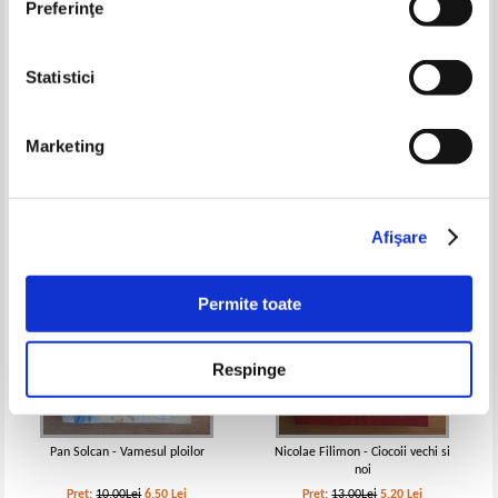
Preferinţe
Statistici
Ioan Alexandru Bratescu
Alice Nastase - Dragostea e un
Voinesti - In lumea dreptatii.
bonsai
Intuneric si lumina
Pret:
11,00Lei
7,70
Lei
Pret:
14,00Lei
7,00
Lei
Marketing
Adaugă în coș
Adaugă în coș
-35%
-60%
Afişare
Permite toate
Respinge
Pan Solcan - Vamesul ploilor
Nicolae Filimon - Ciocoii vechi si
noi
Pret:
10,00Lei
6,50
Lei
Pret:
13,00Lei
5,20
Lei