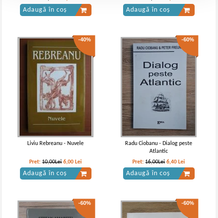
Adaugă în coș
Adaugă în coș
-40%
-60%
Liviu Rebreanu - Nuvele
Radu Ciobanu - Dialog peste
Atlantic
Pret:
10,00Lei
6,00
Lei
Pret:
16,00Lei
6,40
Lei
Adaugă în coș
Adaugă în coș
-60%
-60%