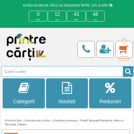
ASTĂZI 60.000 DE CĂRȚI AU REDUCERE ÎNTRE 15% ȘI 60%!📚
0
12
43
46
zile
ore
min
sec
0
0,00
Lei
Categorii
Noutati
Reduceri
Printre Carti
»
Literatura si critica
»
Literatura romana
»
Poetii Vacaresti (Ianache, Alecu si
Nicolae) - Opere