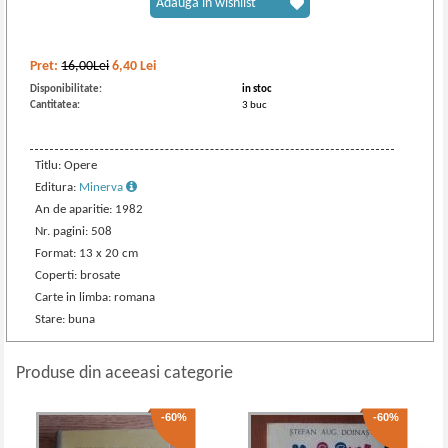
Adaugă în wishlist
Pret:
16,00Lei
6,40
Lei
Disponibilitate:
in stoc
Cantitatea:
3 buc
Titlu: Opere
Editura:
Minerva
An de aparitie: 1982
Nr. pagini: 508
Format: 13 x 20 cm
Coperti: brosate
Carte in limba: romana
Stare: buna
Produse din aceeasi categorie
-60%
-60%