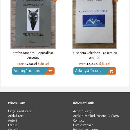
Stefan Amaritei - Apocalipsa
Elisabeta Chichisan - Caseta cu
perpetua
amintiri
Pret:
17,00Lei
6,80
Lei
Pret:
17,00Lei
6,80
Lei
Adaugă în coș
Adaugă în coș
Printre Carti
Informatii utile
Carți la reducere
Achizitii cărți
Arhivă carți
Achizitii viniluri, casete, CD/DVD
Autori
Contact
Edituri
Cum cumpar?