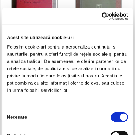
Acest site utilizează cookie-uri
Folosim cookie-uri pentru a personaliza conținutul și
Mihail Sadoveanu - Cozma
Tudor Arghezi - Poeme (editie
anunțurile, pentru a oferi funcții de rețele sociale și pentru
Racoare
bilingva)
a analiza traficul. De asemenea, le oferim partenerilor de
Pret:
10,00Lei
5,00
Lei
Pret:
10,00Lei
7,00
Lei
rețele sociale, de publicitate și de analize informații cu
Adaugă în coș
Adaugă în coș
privire la modul în care folosiți site-ul nostru. Aceștia le
pot combina cu alte informații oferite de dvs. sau culese
-60%
-60%
în urma folosirii serviciilor lor.
Selecția
Necesare
consimțământului