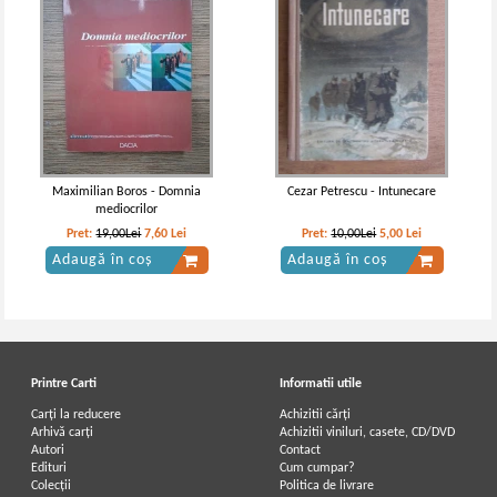
Maximilian Boros - Domnia
Cezar Petrescu - Intunecare
mediocrilor
Pret:
19,00Lei
7,60
Lei
Pret:
10,00Lei
5,00
Lei
Adaugă în coș
Adaugă în coș
Printre Carti
Informatii utile
Carți la reducere
Achizitii cărți
Arhivă carți
Achizitii viniluri, casete, CD/DVD
Autori
Contact
Edituri
Cum cumpar?
Colecții
Politica de livrare