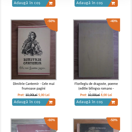
Adaugă în coș
Adaugă în coș
-50%
-40%
Dimitrie Cantemir - Cele mai
Florilegiu de dragoste, poeme
frumoase pagini
(editie bilingva romano -
franceza)
Pret:
10,00Lei
5,00
Lei
Pret:
10,00Lei
6,00
Lei
Adaugă în coș
Adaugă în coș
-60%
-50%