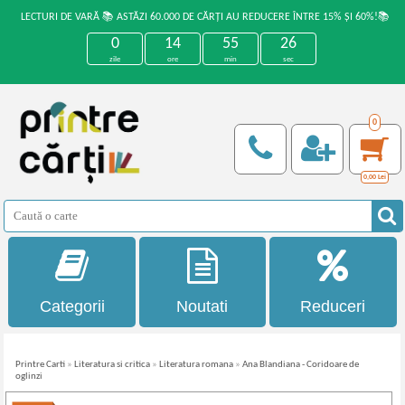
LECTURI DE VARĂ 📚 ASTĂZI 60.000 DE CĂRȚI AU REDUCERE ÎNTRE 15% ȘI 60%!📚
0
14
55
26
zile
ore
min
sec
0
0,00
Lei
Categorii
Noutati
Reduceri
Printre Carti
»
Literatura si critica
»
Literatura romana
»
Ana Blandiana - Coridoare de
oglinzi