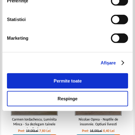
Preferinţe
Adrian Nicolae Romonti - Ghid
Gheorghe N. Nestianu - La
Statistici
complet pentru Evaluarea
rascruce. Un an din viata unui
Nationala 2016. Clasa a VIII-a
copil
Pret:
19,00Lei
7,60
Lei
Pret:
17,00Lei
6,80
Lei
Adaugă în coș
Adaugă în coș
Marketing
-60%
-60%
Afişare
Permite toate
Respinge
Carmen Iordachescu, Luminita
Nicolae Oprea - Noptile de
Minca - Sa dezlegam tainele
insomnie. Optiuni livresti
comunicarii, clasa a I-a,
Pret:
19,00Lei
7,60
Lei
Pret:
16,00Lei
6,40
Lei
semestrul II