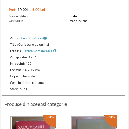
Pret:
10,00Lei
6,00
Lei
Disponibilitate:
in stoc
Cantitatea:
stoc suficient
Autor:
Ana Blandiana
Titlu: Coridoare de oglinzi
Editura:
Cartea Romaneasca
An aparitie: 1984
Nr pagini: 423
Format: 14 x 19 cm
Coperti: brosate
Carti in limba: romana
Stare: buna
Produse din aceeasi categorie
-50%
-30%