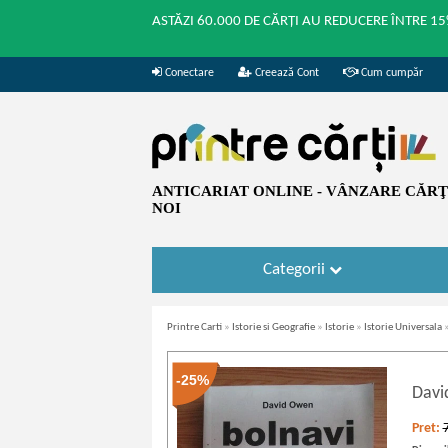
ASTĂZI 60.000 DE CĂRȚI AU REDUCERE ÎNTRE 15
Conectare
Creează Cont
Cum cumpăr
ANTICARIAT ONLINE - VÂNZARE CĂRŢI
NOI
Categorii
Printre Carti
»
Istorie si Geografie
»
Istorie
»
Istorie Universala
-25%
Dav
Pret: