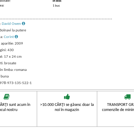
ilitate:
in stoc
ea:
1 buc
:
David Owen
 Bolnavi la putere
ra:
Corint
 aparitie: 2009
gini: 430
t: 17 x 24 cm
ti: brosate
 in limba: romana
: buna
 978-973-135-522-1
ĂRŢI sunt acum în
>10.000 CĂRŢI se găsesc doar la
TRANSPORT GRA
ocul nostru
noi în magazin
comenzile de mini