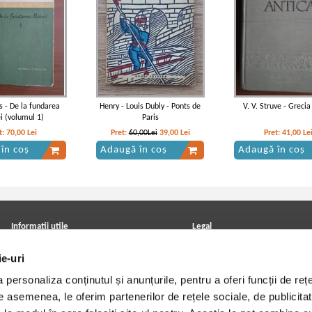
us - De la fundarea
Henry - Louis Dubly - Ponts de
V. V. Struve - Grecia
 (volumul 1)
Paris
t:
70,00
Lei
Pret:
60,00Lei
39,00
Lei
Pret:
41,00
Le
în coș
Adaugă în coș
Adaugă în coș
Informatii utile
Legal
ANPC
Achizitii cărți
ie-uri
Achizitii viniluri, casete, CD/DVD
Soluționarea online a litigiilor
Contact
Politica de confidentialitate
personaliza conținutul și anunțurile, pentru a oferi funcții de rețe
Cum cumpar?
Termeni si conditii
Politica de livrare
Utilizare cookie-uri
De asemenea, le oferim partenerilor de rețele sociale, de publicitat
Retur comenzi