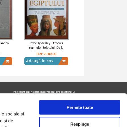
 antica
Joyce Tyldesley - Cronica
reginelor Egiptului. De la
primele dinastii la moartea
i
Pret:
70,00
Lei
Cleopatrei
Adaugă în coș
Poţi plăti online prin intermediul procesatorului
Netopia Payments
Permite toate
le sociale și
Urmăreşte-ne pe facebook pentru a fi la curent cu
promoţiile PrintreCarti.ro
e și de
Respinge