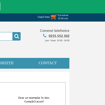
0
produse
Coşul meu
(
0,00
Lei
)
Comenzi telefonice
0215.552.102
Luni - Vineri, 10:00 - 18:00
HIZIȚII
CONTACT
Doar un exemplar în stoc.
Cumpără acum!