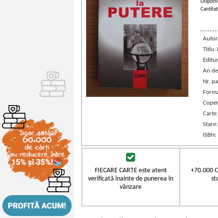
Disponib
Cantitat
Autor
Titlu:
Editu
An de
Nr. pa
Forma
Coper
Carte
Stare
ISBN:
FIECARE CARTE este atent
+70.000 C
verificată înainte de punerea în
st
vânzare