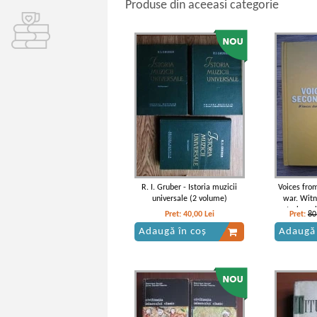
Produse din aceeasi categorie
R. I. Gruber - Istoria muzicii
Voices fro
universale (2 volume)
war. Witn
stories wi
Pret:
40,00
Lei
Pret:
80
Adaugă în coș
Adaugă 