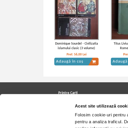
Dominique Sourdel - Civilizatia
Titus Livi
islamului clasic (3 volume)
Romei
Pret:
56,00
Lei
Pre
Adaugă în coș
Adaugă 
Printre Carti
Carți la reducere
Acest site utilizează cook
Arhivă carți
Autori
Folosim cookie-uri pentru a 
Edituri
Colecții
pentru a analiza traficul. 
Cele mai căutate cărți