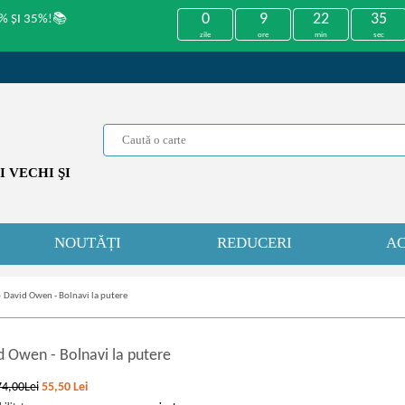
0
9
22
35
% ȘI 35%!📚
zile
ore
min
sec
 VECHI ŞI
NOUTĂȚI
REDUCERI
AC
»
David Owen - Bolnavi la putere
id Owen
-
Bolnavi la putere
74,00Lei
55,50
Lei