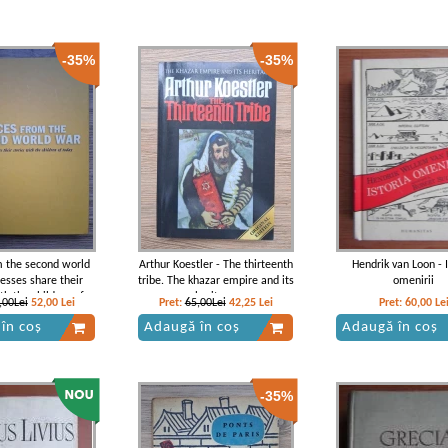
-35%
-35%
m the second world
Arthur Koestler - The thirteenth
Hendrik van Loon - I
esses share their
tribe. The khazar empire and its
omenirii
th the children of
heritage
,00Lei
52,00
Lei
Pret:
65,00Lei
42,25
Lei
Pret:
60,00
Le
today
în coș
Adaugă în coș
Adaugă în coș
-35%