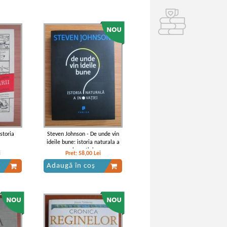
storia
Steven Johnson - De unde vin
ideile bune: istoria naturala a
inovatiei
i
Pret:
58,00
Lei
Adaugă în coș