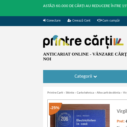
ASTĂZI 60.000 DE CĂRȚI AU REDUCERE ÎNTRE 15
Conectare
Creează Cont
Cum cumpăr
ANTICARIAT ONLINE - VÂNZARE CĂRŢI
NOI
Categorii
Printre Carti
»
Stiinte
»
Carte tehnica
»
Alte carti de stiinta
»
Vir
-25%
Virg
Pret: