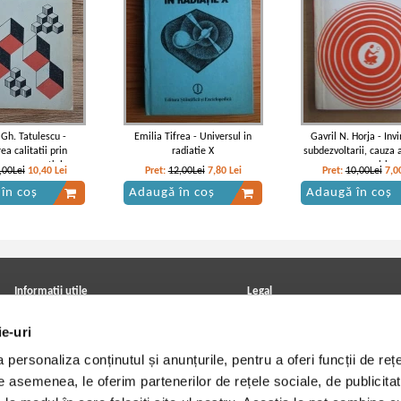
 Gh. Tatulescu -
Emilia Tifrea - Universul in
Gavril N. Horja - Inv
rea calitatii prin
radiatie X
subdezvoltarii, cauza a
nare secventiala
omeniri
,00Lei
10,40
Lei
Pret:
12,00Lei
7,80
Lei
Pret:
10,00Lei
7,0
în coș
Adaugă în coș
Adaugă în coș
Informatii utile
Legal
ANPC
Achizitii cărți
ie-uri
Achizitii viniluri, casete, CD/DVD
Soluționarea online a litigiilor
Contact
Politica de confidentialitate
personaliza conținutul și anunțurile, pentru a oferi funcții de rețe
Cum cumpar?
Termeni si conditii
Politica de livrare
Utilizare cookie-uri
De asemenea, le oferim partenerilor de rețele sociale, de publicitat
Retur comenzi