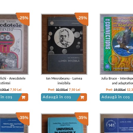
-25%
-25%
lichi - Anecdotele
Ion Mesrobeanu - Lumea
Julia Bruce - Interde
stiintei
invizibila
and adaptatio
0,00Lei
7,50
Lei
Pret:
10,00Lei
7,50
Lei
Pret:
19,00Lei
12,
în coș
Adaugă în coș
Adaugă în coș
-35%
-35%