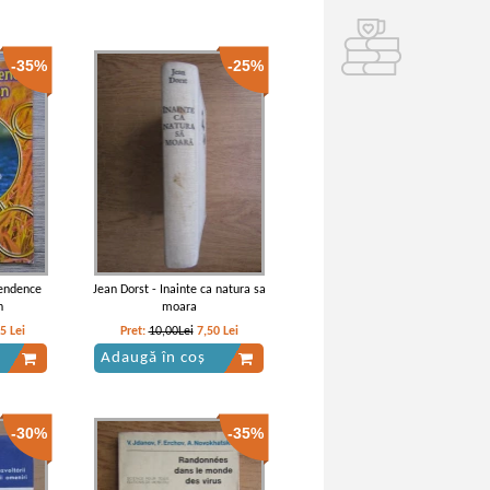
-35%
-25%
pendence
Jean Dorst - Inainte ca natura sa
n
moara
35
Lei
Pret:
10,00Lei
7,50
Lei
Adaugă în coș
-30%
-35%