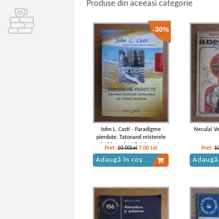
Produse din aceeasi categorie
-30%
John L. Casti - Paradigme
Neculai Ve
pierdute. Tatonand misterele
neelucidate ale stiintei moderne
Pret:
10,00Lei
7,00
Lei
Pret:
1
Adaugă în coș
Adaugă 