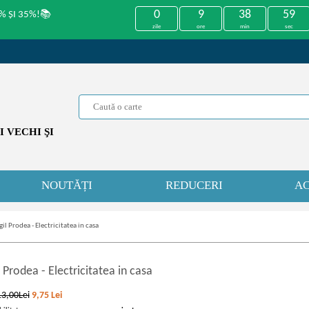
0
9
38
59
% ȘI 35%!📚
zile
ore
min
sec
 VECHI ŞI
NOUTĂȚI
REDUCERI
AC
gil Prodea - Electricitatea in casa
il Prodea
-
Electricitatea in casa
13,00Lei
9,75
Lei