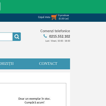
0
produse
Coşul meu
(
0,00
Lei
)
Comenzi telefonice
0215.552.102
Luni - Vineri, 10:00 - 18:00
HIZIȚII
CONTACT
Doar un exemplar în stoc.
Cumpără acum!