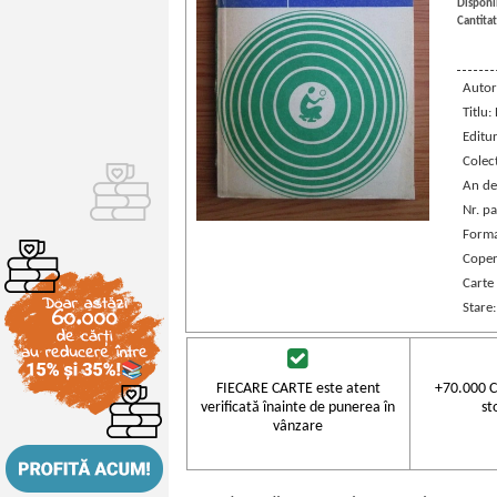
Disponib
Cantitat
Autor
Titlu:
Editu
Colec
An de
Nr. pa
Forma
Coper
Carte
Stare
FIECARE CARTE este atent
+70.000 C
verificată înainte de punerea în
st
vânzare