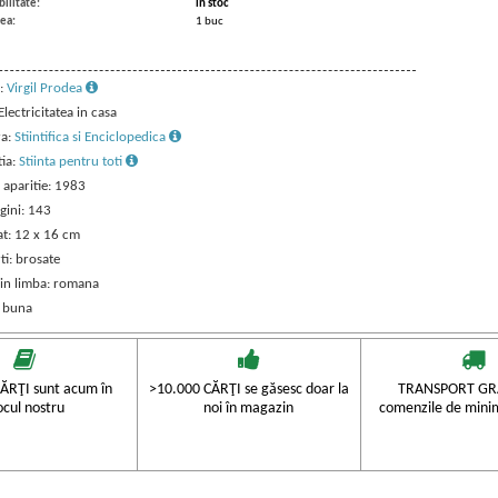
ilitate:
in stoc
ea:
1 buc
:
Virgil Prodea
 Electricitatea in casa
ra:
Stiintifica si Enciclopedica
tia:
Stiinta pentru toti
 aparitie: 1983
gini: 143
t: 12 x 16 cm
ti: brosate
 in limba: romana
: buna
ĂRŢI sunt acum în
>10.000 CĂRŢI se găsesc doar la
TRANSPORT GRA
ocul nostru
noi în magazin
comenzile de mini