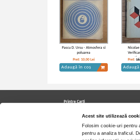
Pascu D. Ursu - Atmosfera si
Nicolae
poluarea
Verifica
esantio
Pret:
10,00
Lei
Pret:
16
Adaugă în coș
Adaugă 
Printre Carti
Carți la reducere
Acest site utilizează cook
Arhivă carți
Autori
Folosim cookie-uri pentru a 
Edituri
Colecții
pentru a analiza traficul. 
Cele mai căutate cărți