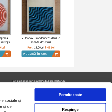
ingerea
V. Jdanov - Randonnees dans le
 intregii
monde des virus
0
Lei
Pret:
13,00Lei
8,45
Lei
Adaugă în coș
Poţi plăti online prin intermediul procesatorului
Netopia Payments
Permite toate
le sociale și
Urmăreşte-ne pe facebook pentru a fi la curent cu
promoţiile PrintreCarti.ro
e și de
Respinge