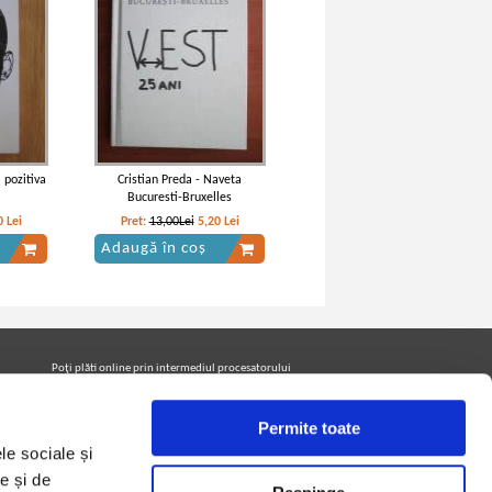
 pozitiva
Cristian Preda - Naveta
Bucuresti-Bruxelles
0
Lei
Pret:
13,00Lei
5,20
Lei
Adaugă în coș
Poţi plăti online prin intermediul procesatorului
Netopia Payments
Permite toate
le sociale și
Urmăreşte-ne pe facebook pentru a fi la curent cu
promoţiile PrintreCarti.ro
e și de