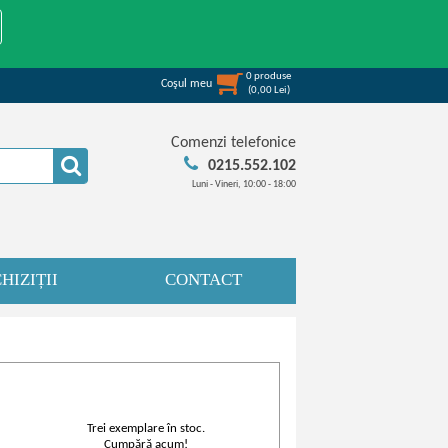
0
produse
Coşul meu
(
0,00
Lei
)
Comenzi telefonice
0215.552.102
Luni - Vineri, 10:00 - 18:00
HIZIȚII
CONTACT
Trei exemplare în stoc.
Cumpără acum!