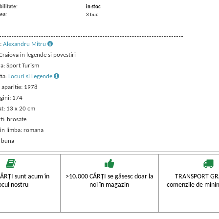
ilitate:
in stoc
ea:
3 buc
:
Alexandru Mitru
 Craiova in legende si povestiri
ra: Sport Turism
tia:
Locuri si Legende
 aparitie: 1978
gini: 174
t: 13 x 20 cm
ti: brosate
 in limba: romana
: buna
ĂRŢI sunt acum în
>10.000 CĂRŢI se găsesc doar la
TRANSPORT GRA
ocul nostru
noi în magazin
comenzile de mini