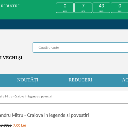
0
7
43
0
U REDUCERE
zile
ore
min
sec
 VECHI ŞI
NOUTĂȚI
REDUCERI
AC
dru Mitru - Craiova in legende si povestiri
andru Mitru
-
Craiova in legende si povestiri
10,00Lei
7,00
Lei