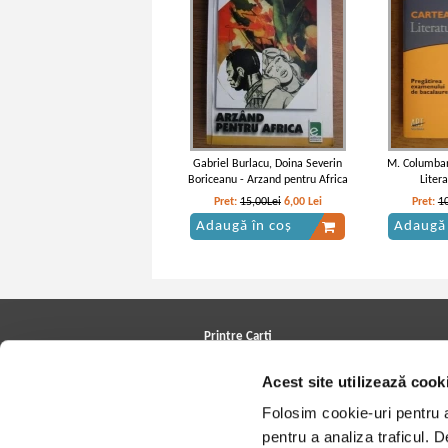
Gabriel Burlacu, Doina Severin
M. Columban 
Boriceanu - Arzand pentru Africa
Liter
Pret:
15,00Lei
6,00
Lei
Pret:
1
Adaugă în coș
Adaugă 
Printre Carti
Carți la reducere
Acest site utilizează cook
Arhivă carți
Autori
Folosim cookie-uri pentru a 
Edituri
Colecții
pentru a analiza traficul. 
Cele mai căutate cărți