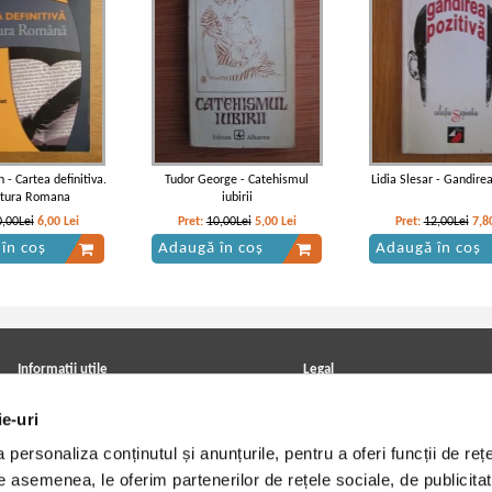
- Cartea definitiva.
Tudor George - Catehismul
Lidia Slesar - Gandirea
atura Romana
iubirii
0,00Lei
6,00
Lei
Pret:
10,00Lei
5,00
Lei
Pret:
12,00Lei
7,8
în coș
Adaugă în coș
Adaugă în coș
Informatii utile
Legal
ANPC
Achizitii cărți
ie-uri
Achizitii viniluri, casete, CD/DVD
Soluționarea online a litigiilor
Contact
Politica de confidentialitate
personaliza conținutul și anunțurile, pentru a oferi funcții de rețe
Cum cumpar?
Termeni si conditii
Politica de livrare
Utilizare cookie-uri
De asemenea, le oferim partenerilor de rețele sociale, de publicitat
Retur comenzi