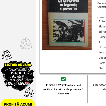
Disponib
Cantitat
Autor
Titlu:
Editu
Colec
An de
Nr. pa
Forma
Coper
Carte
Stare
FIECARE CARTE este atent
+70.000 C
verificată înainte de punerea în
st
vânzare