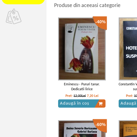
Produse din aceeasi categorie
-40%
Eminescu - Pururi tanar.
Constantin 
Dedicatii lirice
su
Pret:
12,00Lei
7,20
Lei
Pret:
1
Adaugă în coș
Adaugă 
-60%