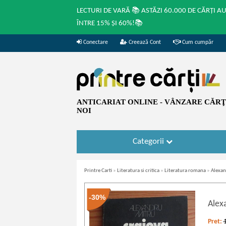
LECTURI DE VARĂ 📚 ASTĂZI 60.000 DE CĂRȚI A
ÎNTRE 15% ȘI 60%!📚
Conectare
Creează Cont
Cum cumpăr
ANTICARIAT ONLINE - VÂNZARE CĂRŢI
NOI
Categorii
Printre Carti
»
Literatura si critica
»
Literatura romana
»
Alexan
-30%
Alex
Pret: