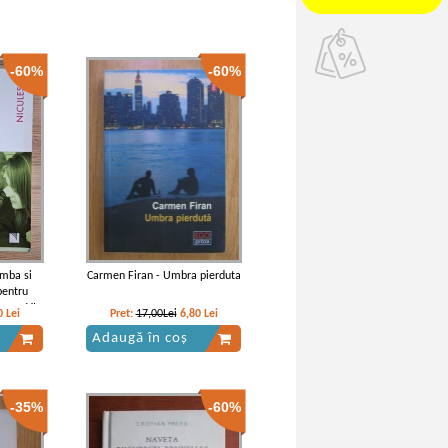
-60%
-60%
imba si
Carmen Firan - Umbra pierduta
pentru
asa a VI-a
0
Lei
Pret:
17,00Lei
6,80
Lei
Adaugă în coș
-35%
-60%