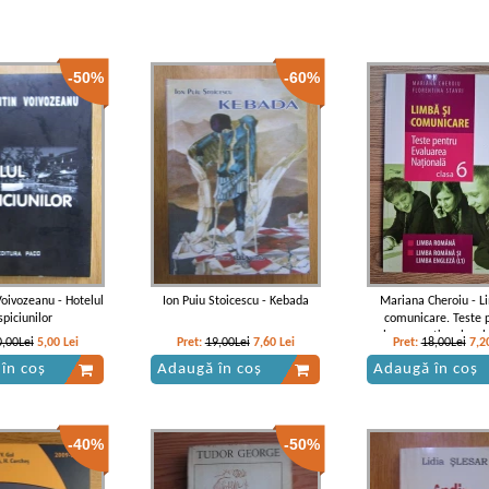
-50%
-60%
Voivozeanu - Hotelul
Ion Puiu Stoicescu - Kebada
Mariana Cheroiu - L
spiciunilor
comunicare. Teste 
evaluarea nationala, cl
0,00Lei
5,00
Lei
Pret:
19,00Lei
7,60
Lei
Pret:
18,00Lei
7,2
în coș
Adaugă în coș
Adaugă în coș
-40%
-50%