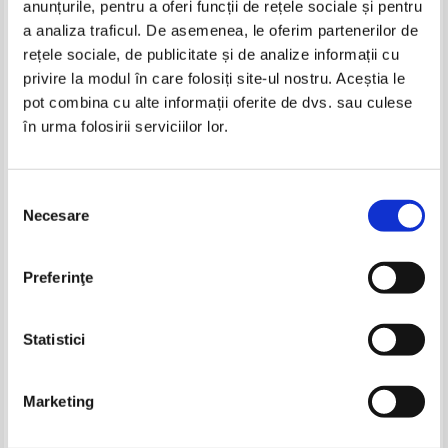
anunțurile, pentru a oferi funcții de rețele sociale și pentru
Produse din aceeasi categorie
a analiza traficul. De asemenea, le oferim partenerilor de
rețele sociale, de publicitate și de analize informații cu
-20%
privire la modul în care folosiți site-ul nostru. Aceștia le
pot combina cu alte informații oferite de dvs. sau culese
în urma folosirii serviciilor lor.
Mabel Katz - Cea mai usoara cale
Selecția
Necesare
consimțământului
Silviu N. Dragomir - Mistere
Alexandra David - Neel - Cu
Preferinţe
mistici si magicieni in Tibet
Pret:
10,00
Lei
Pret:
18,00Lei
14,40
Lei
Adaugă în coș
Adaugă în coș
Statistici
-60%
-40%
Marketing