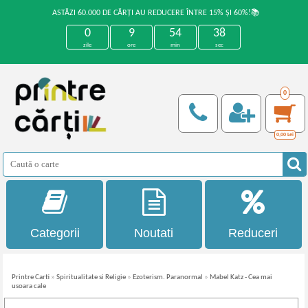
ASTĂZI 60.000 DE CĂRȚI AU REDUCERE ÎNTRE 15% ȘI 60%!📚
0
9
54
37
zile
ore
min
sec
0
0,00
Lei
Categorii
Noutati
Reduceri
Printre Carti
»
Spiritualitate si Religie
»
Ezoterism. Paranormal
»
Mabel Katz - Cea mai
usoara cale