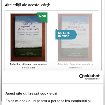
Alte ediții ale acestei cărți:
Mabel Katz - Cea mai usoara cale de
Mabel Katz - Cea mai usoara cale de
a-ti trai viata
a-ti trai viata
IN STOC
Pret:
24,00
Lei
Adaugă în coș
Acest site utilizează cookie-uri
Vezi toate edițiile »
Folosim cookie-uri pentru a personaliza conținutul și