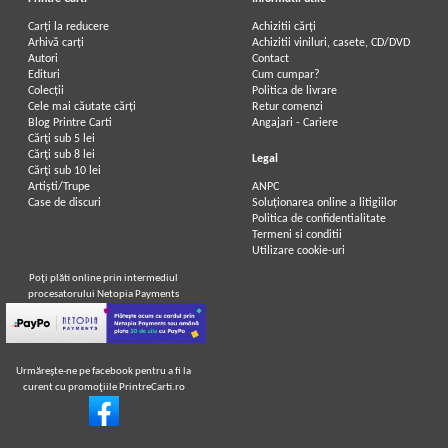
Carți la reducere
Achizitii cărți
Arhivă carți
Achizitii viniluri, casete, CD/DVD
Autori
Contact
Edituri
Cum cumpar?
Colecții
Politica de livrare
Cele mai căutate cărți
Retur comenzi
Blog Printre Carti
Angajari - Cariere
Cărţi sub 5 lei
Cărţi sub 8 lei
Legal
Cărţi sub 10 lei
Artiști/Trupe
ANPC
Case de discuri
Soluționarea online a litigiilor
Politica de confidentialitate
Termeni si conditii
Utilizare cookie-uri
Poţi plăti online prin intermediul
procesatorului Netopia Payments
Urmăreşte-ne pe facebook pentru a fi la
curent cu promoţiile PrintreCarti.ro