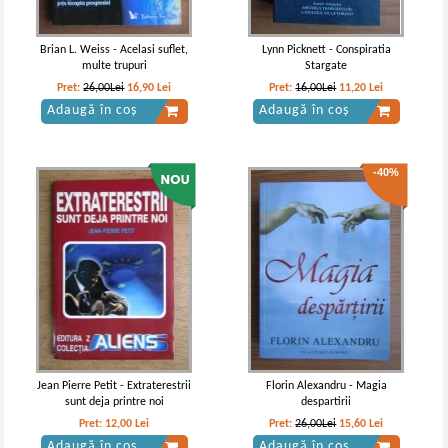
Brian L. Weiss - Acelasi suflet,
Lynn Picknett - Conspiratia
multe trupuri
Stargate
Pret:
26,00Lei
16,90
Lei
Pret:
16,00Lei
11,20
Lei
Adaugă în coș
Adaugă în coș
-40%
Jean Pierre Petit - Extraterestrii
Florin Alexandru - Magia
sunt deja printre noi
despartirii
Pret:
12,00
Lei
Pret:
26,00Lei
15,60
Lei
Adaugă în coș
Adaugă în coș