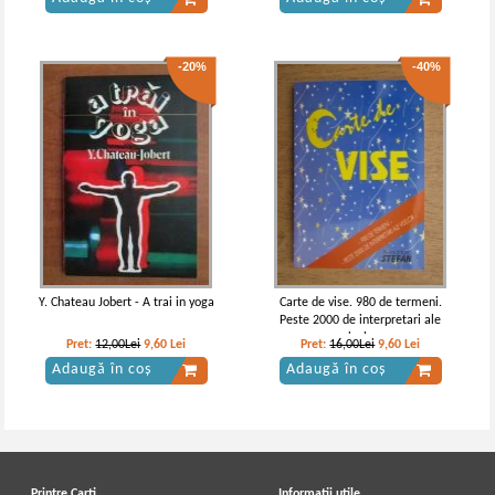
-20%
-40%
Y. Chateau Jobert - A trai in yoga
Carte de vise. 980 de termeni.
Peste 2000 de interpretari ale
viselor
Pret:
12,00Lei
9,60
Lei
Pret:
16,00Lei
9,60
Lei
Adaugă în coș
Adaugă în coș
Printre Carti
Informatii utile