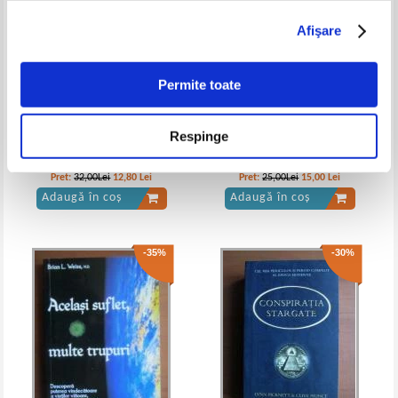
Afişare
Permite toate
Respinge
Lillian Too - Feng Shui pentru
Harry L. Poe - Stiinta si credinta
perioada lui 8. Ghid practic
crestina
valabil pana la 4 februarie 2024
Pret:
32,00Lei
12,80
Lei
Pret:
25,00Lei
15,00
Lei
Adaugă în coș
Adaugă în coș
-35%
-30%