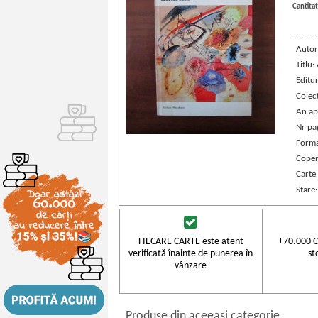
Cantitat
Autor
Titlu:
Editu
Colec
An ap
Nr pa
Forma
Coper
Carte
Stare
FIECARE CARTE este atent
+70.000 C
verificată înainte de punerea în
st
vânzare
Produse din aceeasi categorie