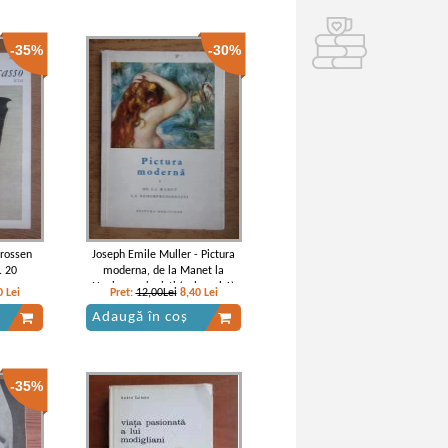
-35%
-30%
Grossen
Joseph Emile Muller - Pictura
. 20
moderna, de la Manet la
Neoimpresionisti (volumul 1)
0
Lei
Pret:
12,00Lei
8,40
Lei
Adaugă în coș
-35%