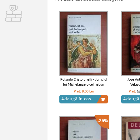
Rolando Cristofanelli - Jurnalul
Jose An
lui Michelangelo cel nebun
Velazq
mo
Pret:
8,00
Lei
Pret:
1
Adaugă în coș
Adaugă 
-25%