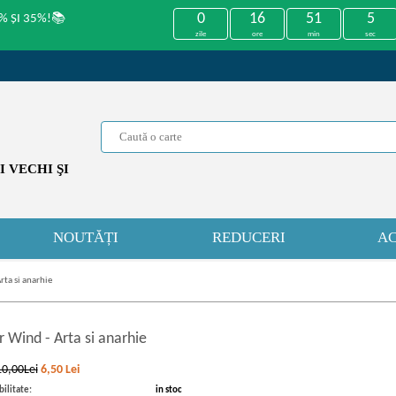
0
16
51
4
% ȘI 35%!📚
zile
ore
min
sec
 VECHI ŞI
NOUTĂȚI
REDUCERI
AC
rta si anarhie
r Wind
-
Arta si anarhie
10,00Lei
6,50
Lei
ilitate:
in stoc