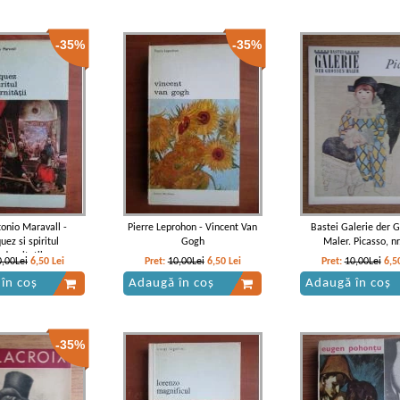
-35%
-35%
tonio Maravall -
Pierre Leprohon - Vincent Van
Bastei Galerie der 
uez si spiritul
Gogh
Maler. Picasso, nr
dernitatii
0,00Lei
6,50
Lei
Pret:
10,00Lei
6,50
Lei
Pret:
10,00Lei
6,5
în coș
Adaugă în coș
Adaugă în coș
-35%