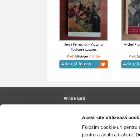
Henri Perruchot - Viata lui
Michel Flo
Toulouse Lautrec
Pret:
10,00Lei
7,50
Lei
Pret:
1
Adaugă în coș
Adaugă 
Printre Carti
Carți la reducere
Arhivă carți
Acest site utilizează cook
Autori
Edituri
Folosim cookie-uri pentru a 
Colecții
Cele mai căutate cărți
pentru a analiza traficul. 
Blog Printre Carti