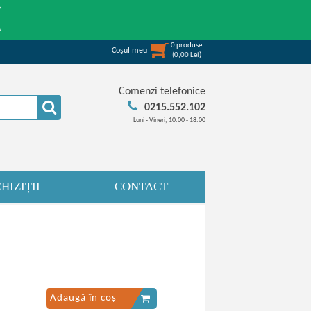
0
produse
Coşul meu
(
0,00
Lei
)
Comenzi telefonice
0215.552.102
Luni - Vineri, 10:00 - 18:00
HIZIȚII
CONTACT
Adaugă în coș