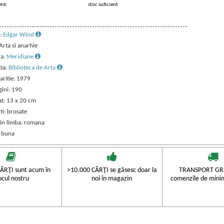
ea:
stoc suficient
:
Edgar Wind
 Arta si anarhie
ra:
Meridiane
tia:
Biblioteca de Arta
aritie: 1979
gini: 190
t: 13 x 20 cm
ti: brosate
 in limba: romana
: buna
ĂRŢI sunt acum în
>10.000 CĂRŢI se găsesc doar la
TRANSPORT GRA
ocul nostru
noi în magazin
comenzile de mini