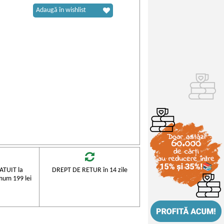
Adaugă în wishlist
TUIT la
DREPT DE RETUR în 14 zile
mum 199 lei