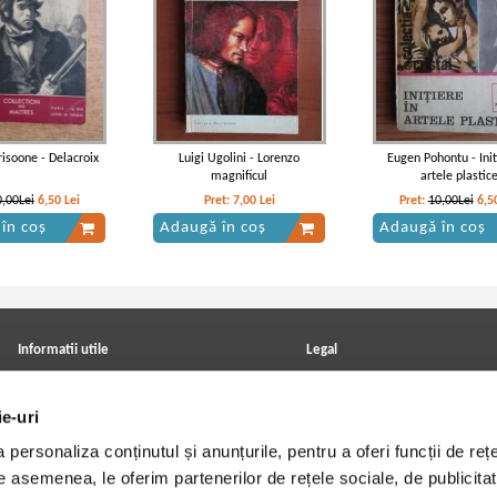
risoone - Delacroix
Luigi Ugolini - Lorenzo
Eugen Pohontu - Init
magnificul
artele plastic
0,00Lei
6,50
Lei
Pret:
7,00
Lei
Pret:
10,00Lei
6,5
în coș
Adaugă în coș
Adaugă în coș
Informatii utile
Legal
ANPC
Achizitii cărți
Achizitii viniluri, casete, CD/DVD
Soluționarea online a litigiilor
ie-uri
Contact
Politica de confidentialitate
Cum cumpar?
Termeni si conditii
personaliza conținutul și anunțurile, pentru a oferi funcții de rețe
Politica de livrare
Utilizare cookie-uri
Retur comenzi
De asemenea, le oferim partenerilor de rețele sociale, de publicitat
Angajari - Cariere