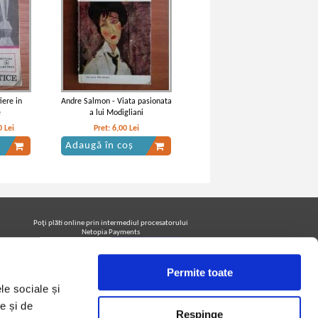
iere in
Andre Salmon - Viata pasionata
e
a lui Modigliani
0
Lei
Pret:
6,00
Lei
Adaugă în coș
Poţi plăti online prin intermediul procesatorului
Netopia Payments
Permite toate
Urmăreşte-ne pe facebook pentru a fi la curent cu
le sociale și
promoţiile PrintreCarti.ro
e și de
Respinge