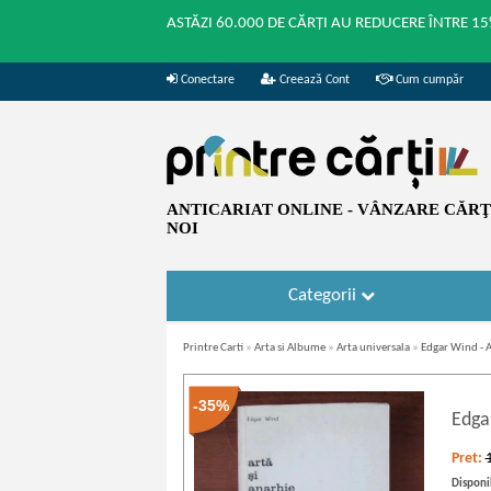
ASTĂZI 60.000 DE CĂRȚI AU REDUCERE ÎNTRE 15
Conectare
Creează Cont
Cum cumpăr
ANTICARIAT ONLINE - VÂNZARE CĂRŢI
NOI
Categorii
Printre Carti
»
Arta si Albume
»
Arta universala
»
Edgar Wind - A
-35%
Edga
Pret:
Disponib