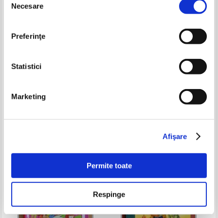
Necesare
consimțământului
Preferinţe
Statistici
Marketing
Incredibila enciclopedie
Povesti nemuritoare (volumul 8)
Larousse. Piratii
Pret:
30,00Lei
12,00
Lei
Pret:
12,00Lei
8,40
Lei
Adaugă în coș
Adaugă în coș
Afişare
-40%
Permite toate
Respinge