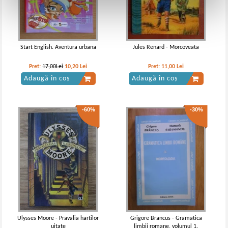
Start English. Aventura urbana
Jules Renard - Morcoveata
Pret:
17,00Lei
10,20
Lei
Pret:
11,00
Lei
Adaugă în coș
Adaugă în coș
-60%
-30%
Ulysses Moore - Pravalia hartilor
Grigore Brancus - Gramatica
uitate
limbii romane, volumul 1.