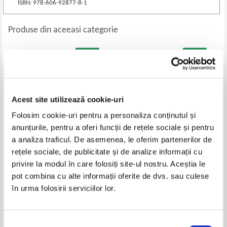
ISBN: 978-606-92877-8-1
Produse din aceeasi categorie
Acest site utilizează cookie-uri
Folosim cookie-uri pentru a personaliza conținutul și
anunțurile, pentru a oferi funcții de rețele sociale și pentru
a analiza traficul. De asemenea, le oferim partenerilor de
rețele sociale, de publicitate și de analize informații cu
Claudia Dobre - Le Francais en
Sarah Mlynowski, Lauren
privire la modul în care folosiți site-ul nostru. Aceștia le
images pour tous les enfants
Myracle - Magie cu susul in jos
pot combina cu alte informații oferite de dvs. sau culese
Pret:
10,00
Lei
Pret:
10,00
Lei
în urma folosirii serviciilor lor.
Adaugă în coș
Adaugă în coș
Selecția
-60%
-30%