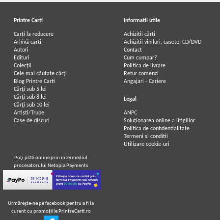
Printre Carti
Informatii utile
Carți la reducere
Achizitii cărți
Arhivă carți
Achizitii viniluri, casete, CD/DVD
Autori
Contact
Edituri
Cum cumpar?
Colecții
Politica de livrare
Cele mai căutate cărți
Retur comenzi
Blog Printre Carti
Angajari - Cariere
Cărţi sub 5 lei
Cărţi sub 8 lei
Legal
Cărţi sub 10 lei
Artiști/Trupe
ANPC
Case de discuri
Soluționarea online a litigiilor
Politica de confidentialitate
Termeni si conditii
Utilizare cookie-uri
Poţi plăti online prin intermediul
procesatorului Netopia Payments
Urmăreşte-ne pe facebook pentru a fi la
curent cu promoţiile PrintreCarti.ro