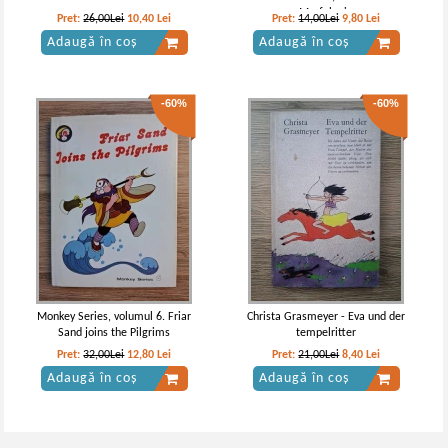
Morfologia
Pret:
26,00Lei
10,40
Lei
Pret:
14,00Lei
9,80
Lei
Adaugă în coș
Adaugă în coș
-60%
-60%
Monkey Series, volumul 6. Friar
Christa Grasmeyer - Eva und der
Sand joins the Pilgrims
tempelritter
Pret:
32,00Lei
12,80
Lei
Pret:
21,00Lei
8,40
Lei
Adaugă în coș
Adaugă în coș