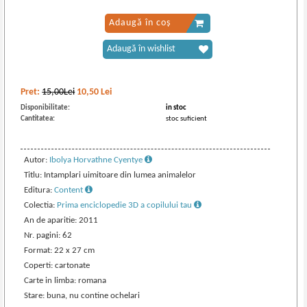
Adaugă în coș
Adaugă în wishlist
Pret:
15,00Lei
10,50
Lei
Disponibilitate:
in stoc
Cantitatea:
stoc suficient
Autor:
Ibolya Horvathne Cyentye
Titlu: Intamplari uimitoare din lumea animalelor
Editura:
Content
Colectia:
Prima enciclopedie 3D a copilului tau
An de aparitie: 2011
Nr. pagini: 62
Format: 22 x 27 cm
Coperti: cartonate
Carte in limba: romana
Stare: buna, nu contine ochelari