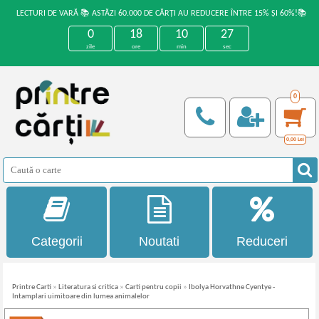
LECTURI DE VARĂ 📚 ASTĂZI 60.000 DE CĂRȚI AU REDUCERE ÎNTRE 15% ȘI 60%!📚
0
18
10
27
zile
ore
min
sec
0
0,00
Lei
Categorii
Noutati
Reduceri
Printre Carti
»
Literatura si critica
»
Carti pentru copii
»
Ibolya Horvathne Cyentye -
Intamplari uimitoare din lumea animalelor