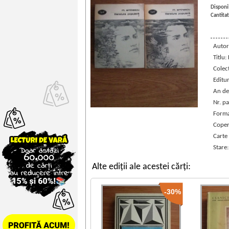
Disponib
Cantitat
Autor
Titlu:
Colec
Editu
An de
Nr. pa
Forma
Coper
Carte
Stare
Alte ediții ale acestei cărți:
-30%