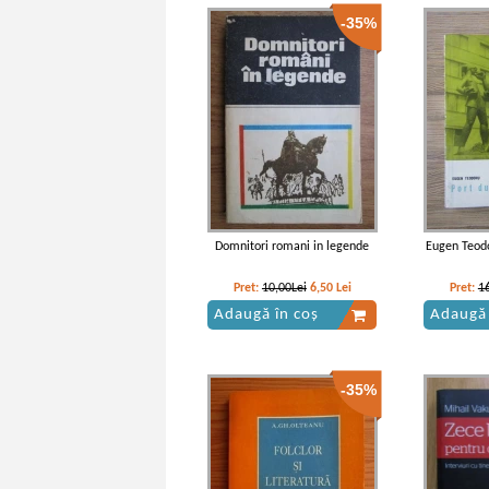
-35%
Mihai Eminescu - Literatura
Mihai Em
populara
Domnitori romani in legende
Eugen Teodo
Pret:
10,00Lei
6,50
Lei
Pret:
1
Adaugă în coș
Adaugă 
-35%
Mihai Eminescu - Literatura
Mihai Em
populara
popular