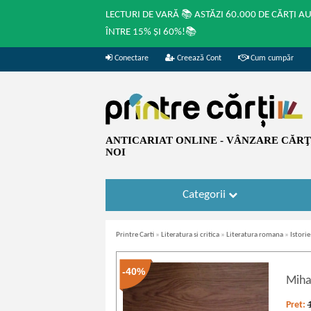
LECTURI DE VARĂ 📚 ASTĂZI 60.000 DE CĂRȚI A
ÎNTRE 15% ȘI 60%!📚
Conectare
Creează Cont
Cum cumpăr
ANTICARIAT ONLINE - VÂNZARE CĂRŢI
NOI
Categorii
Printre Carti
»
Literatura si critica
»
Literatura romana
»
Istorie
-40%
Miha
Pret: