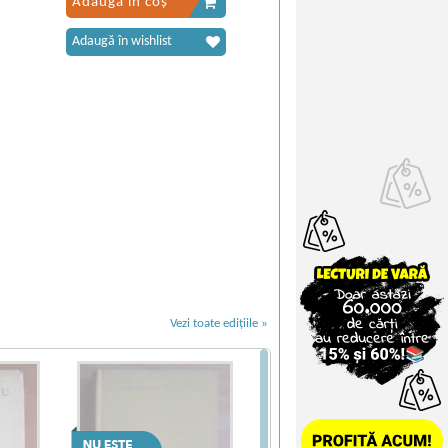
Adaugă în coș
Adaugă în wishlist
Vezi toate edițiile »