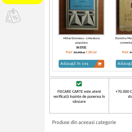
Mihai Eminescu - Literatura
Dumitru Mura
populara
comentat
Literatura 
IN STOC
Pret:
10,00Lei
7,00
Lei
Pret:
3
Adaugă în coș
Adaugă
FIECARE CARTE este atent
+70.000 C
verificată înainte de punerea în
st
vânzare
Produse din aceeasi categorie