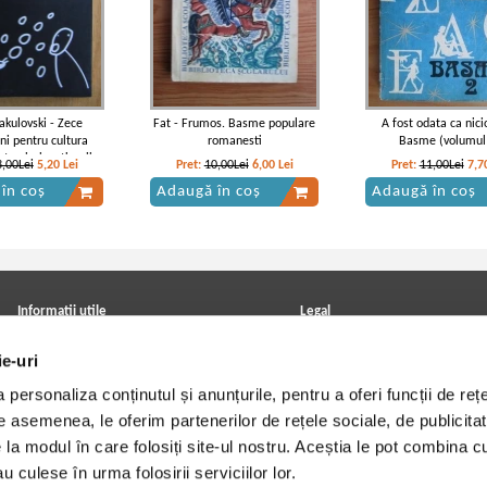
akulovski - Zece
Fat - Frumos. Basme populare
A fost odata ca nici
ni pentru cultura
romanesti
Basme (volumul
terviuri cu tinerii
3,00Lei
5,20
Lei
Pret:
10,00Lei
6,00
Lei
Pret:
11,00Lei
7,7
tre milenii
în coș
Adaugă în coș
Adaugă în coș
Informatii utile
Legal
ANPC
Achizitii cărți
ie-uri
Achizitii viniluri, casete, CD/DVD
Soluționarea online a litigiilor
Contact
Politica de confidentialitate
personaliza conținutul și anunțurile, pentru a oferi funcții de rețe
Cum cumpar?
Termeni si conditii
Politica de livrare
Utilizare cookie-uri
De asemenea, le oferim partenerilor de rețele sociale, de publicitat
Retur comenzi
e la modul în care folosiți site-ul nostru. Aceștia le pot combina c
Angajari - Cariere
u culese în urma folosirii serviciilor lor.