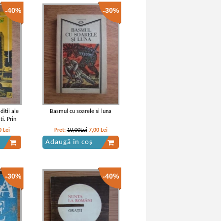
-40%
-30%
ratura
Mihai Eminescu - Literatura
6)
populara
ditii ale
Basmul cu soarele si luna
ti. Prin
r
0
Lei
Pret:
10,00Lei
7,00
Lei
Adaugă în coș
-30%
-40%