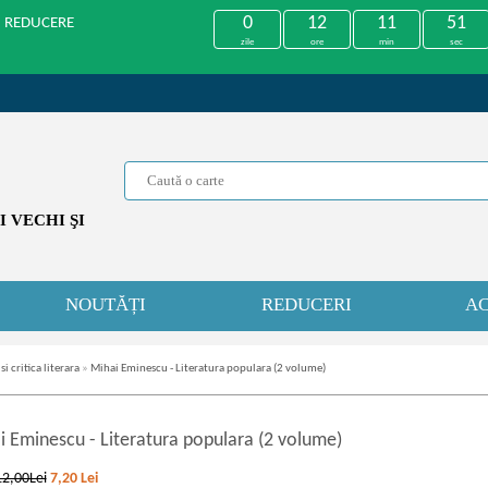
0
12
11
51
U REDUCERE
zile
ore
min
sec
 VECHI ŞI
NOUTĂȚI
REDUCERI
AC
 si critica literara
»
Mihai Eminescu - Literatura populara (2 volume)
i Eminescu
-
Literatura populara (2 volume)
12,00Lei
7,20
Lei