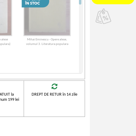
 alese
Mihai Eminescu - Opere alese,
opulara)
volumul 3. Literatura populara
TUIT la
DREPT DE RETUR în 14 zile
mum 199 lei