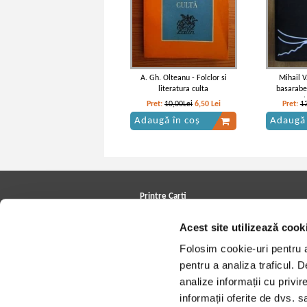
A. Gh. Olteanu - Folclor si
Mihail V
literatura culta
basarabe
romana. In
Pret:
10,00Lei
6,50
Lei
Pret:
1
din
Adaugă în coș
Adaugă 
Printre Carti
Carți la reducere
Acest site utilizează cook
Arhivă carți
Autori
Folosim cookie-uri pentru a 
Edituri
Colecții
pentru a analiza traficul. 
Cele mai căutate cărți
analize informații cu privir
Blog Printre Carti
Cărţi sub 5 lei
informații oferite de dvs. sa
Cărţi sub 8 lei