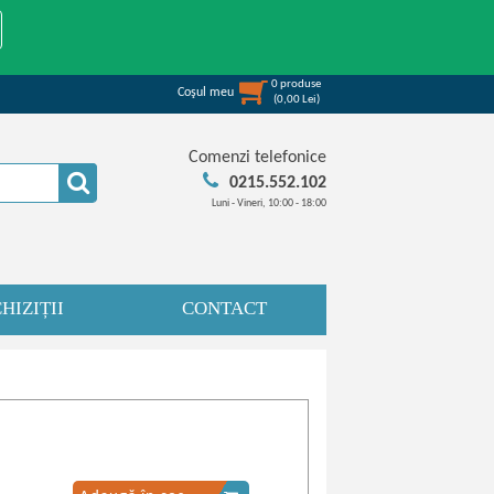
0
produse
Coşul meu
(
0,00
Lei
)
Comenzi telefonice
0215.552.102
Luni - Vineri, 10:00 - 18:00
HIZIȚII
CONTACT