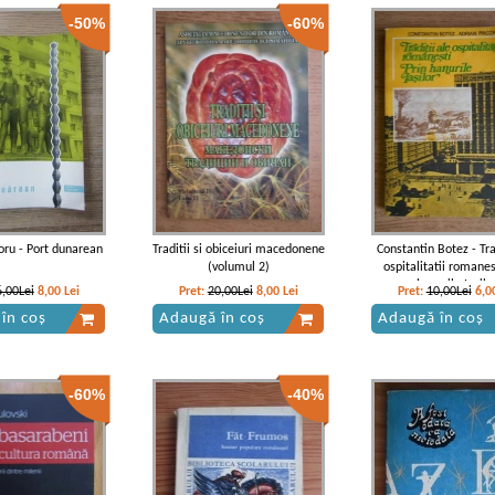
-50%
-60%
inescu - Literatura
Mihai Eminescu - Literatura
Mihai Eminescu - Lite
populara
populara (volumul 2)
populara (volumul 
ru - Port dunarean
Traditii si obiceiuri macedonene
Constantin Botez - Tra
(volumul 2)
ospitalitatii romanes
hanurile Iasilo
6,00Lei
8,00
Lei
Pret:
20,00Lei
8,00
Lei
Pret:
10,00Lei
6,0
în coș
Adaugă în coș
Adaugă în coș
-60%
-40%
inescu - Literatura
a (comentata de D.
Murarasu)