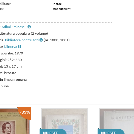
ilitate:
in stoc
ea:
stoc suficient
:
Mihai Eminescu
 Literatura populara (2 volume)
tia:
Biblioteca pentru toti
(nr. 1000, 1001)
ra:
Minerva
 aparitie: 1979
gini: 262; 330
t: 13 x 17 cm
ti: brosate
 in limba: romana
: buna
-35%