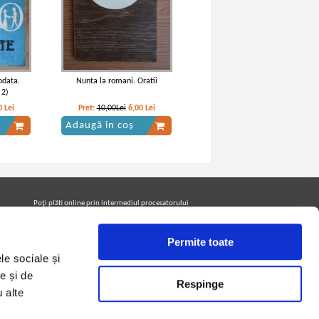
odata.
Nunta la romani. Oratii
 2)
0
Lei
Pret:
10,00Lei
6,00
Lei
Adaugă în coș
Poţi plăti online prin intermediul procesatorului
Netopia Payments
Permite toate
le sociale și
Urmăreşte-ne pe facebook pentru a fi la curent cu
promoţiile PrintreCarti.ro
e și de
Respinge
u alte