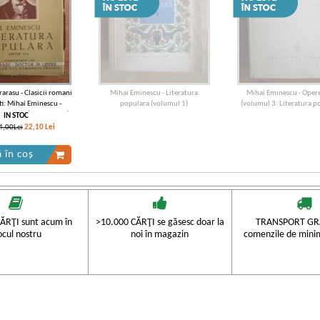
rasu - Clasicii romani
Mihai Eminescu - Literatura
Mihai Eminescu - Opere
i: Mihai Eminescu -
populara (volumul 1)
(volumul 3: Literatura p
populara (editie veche)
IN STOC
4,00Lei
22,10
Lei
 în coș
ĂRŢI sunt acum în
>10.000 CĂRŢI se găsesc doar la
TRANSPORT GRA
ocul nostru
noi în magazin
comenzile de mini