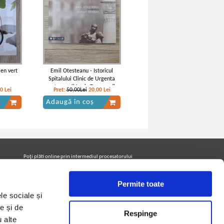
 en vert
Emil Otesteanu - Istoricul
Spitalului Clinic de Urgenta
pentru copii Louis Turcanu din
00
Lei
Pret:
50,00Lei
20,00
Lei
Timisoara
Adaugă în coș
Poţi plăti online prin intermediul procesatorului
Netopia Payments
Permite toate
le sociale și
Urmăreşte-ne pe facebook pentru a fi la curent cu
promoţiile PrintreCarti.ro
e și de
Respinge
u alte