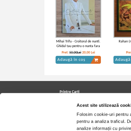
Mihai Trifu - Croitorul de nunti.
Rahan (n
Ghidul tau pentru o nunta fara
cusur
Pret:
50,00Lei
20,00
Lei
Pre
Adaugă în coș
Adaugă 
Printre Carti
Carți la reducere
Acest site utilizează cook
Arhivă carți
Autori
Folosim cookie-uri pentru a 
Edituri
Colecții
pentru a analiza traficul. 
Cele mai căutate cărți
analize informații cu privir
Blog Printre Carti