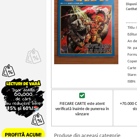
Disponib
Cantitat
Titlu:
Editu
An de
Nr. pa
Forma
Coper
Carte
Stare
ISBN:
FIECARE CARTE este atent
+70.000 C
verificată înainte de punerea în
st
vânzare
Produse din aceeasi categorie