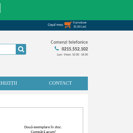
0
produse
Coşul meu
(
0,00
Lei
)
Comenzi telefonice
0215.552.102
Luni - Vineri, 10:00 - 18:00
HIZIȚII
CONTACT
Două exemplare în stoc.
Cumpără acum!