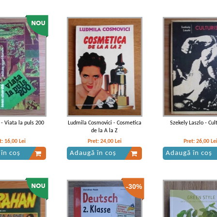
 - Viata la puls 200
Ludmila Cosmovici - Cosmetica
Szekely Laszlo - Cul
de la A la Z
t:
16,00
Lei
Pret:
24,00
Lei
Pret:
26,00
Le
în coș
Adaugă în coș
Adaugă în coș
-30%