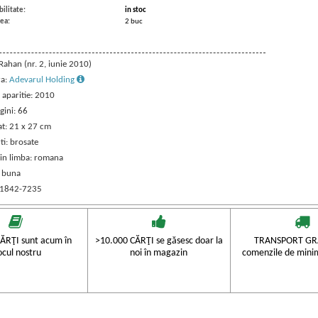
ilitate:
in stoc
ea:
2 buc
 Rahan (nr. 2, iunie 2010)
ra:
Adevarul Holding
 aparitie: 2010
gini: 66
t: 21 x 27 cm
ti: brosate
 in limba: romana
: buna
 1842-7235
ĂRŢI sunt acum în
>10.000 CĂRŢI se găsesc doar la
TRANSPORT GRA
ocul nostru
noi în magazin
comenzile de mini