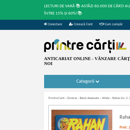
LECTURI DE VARĂ 📚 ASTĂZI 60.000 DE CĂRȚI A
ÎNTRE 15% ȘI 60%!📚
Conectare
Creează Cont
Cum cumpăr
ANTICARIAT ONLINE - VÂNZARE CĂRŢI
NOI
Categorii
Printre Carti
»
Diverse
»
Benzi desenate
»
Altele
»
Rahan (nr. 2,
Rahan
Pret: