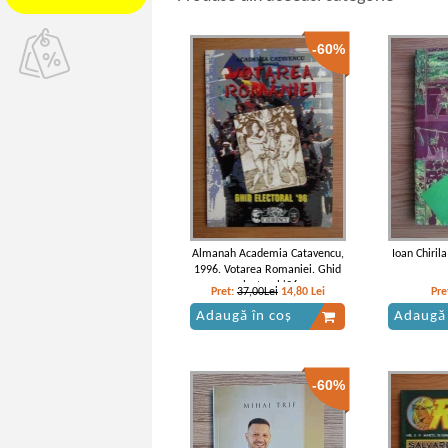
-60%
Almanah Academia Catavencu,
Ioan Chirila
1996. Votarea Romaniei. Ghid
electoral '96
Pret:
37,00Lei
14,80
Lei
Pre
Adaugă în coș
Adaugă 
-60%