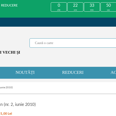
0
22
33
50
U REDUCERE
zile
ore
min
sec
 VECHI ŞI
NOUTĂȚI
REDUCERI
AC
 iunie 2010)
 (nr. 2, iunie 2010)
21,00
Lei