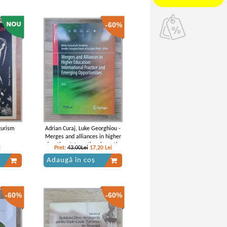
-60%
turism
Adrian Curaj, Luke Georghiou -
Merges and alliances in higher
education. International practice
i
Pret:
43,00Lei
17,20
Lei
and emerging opportunities
Adaugă în coș
-60%
-60%