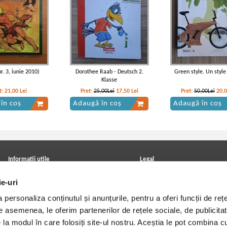
r. 3, iunie 2010)
Dorothee Raab - Deutsch 2.
Green style. Un style
Klasse
t:
21,00
Lei
Pret:
25,00Lei
17,50
Lei
Pret:
50,00Lei
20,
în coș
Adaugă în coș
Adaugă în coș
Informatii utile
Legal
ANPC
Achizitii cărți
ie-uri
Achizitii viniluri, casete, CD/DVD
Soluționarea online a litigiilor
Contact
Politica de confidentialitate
personaliza conținutul și anunțurile, pentru a oferi funcții de rețe
Cum cumpar?
Termeni si conditii
Politica de livrare
Utilizare cookie-uri
De asemenea, le oferim partenerilor de rețele sociale, de publicitat
Retur comenzi
e la modul în care folosiți site-ul nostru. Aceștia le pot combina c
Angajari - Cariere