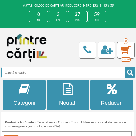
ASTĂZI 60.000 DE CĂRȚI AU REDUCERE ÎNTRE 15% ȘI 35%!📚
0
3
37
59
zile
ore
min
sec
0
0,00
Lei
Categorii
Noutati
Reduceri
Printre Carti
»
Stiinte
»
Carte tehnica
»
Chimie
»
Costin D. Nenitescu - Tratat elementar de
chimie organica (volumul 2, editia a IV-a)