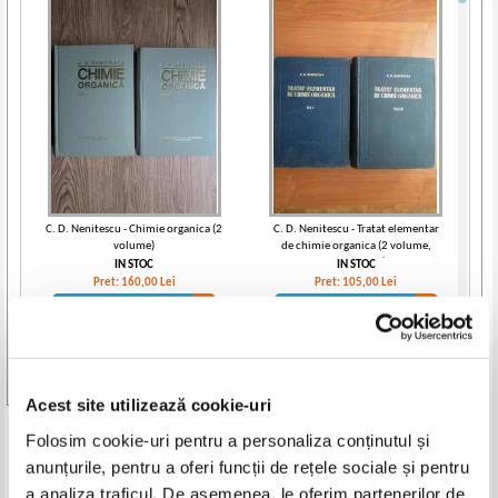
C. D. Nenitescu - Chimie organica (2
C. D. Nenitescu - Tratat elementar
volume)
de chimie organica (2 volume,
editia a IV-a)
IN STOC
IN STOC
Pret:
160,00
Lei
Pret:
105,00
Lei
Adaugă în coș
Adaugă în coș
-25%
Vezi toate edițiile »
Acest site utilizează cookie-uri
Produse din aceeasi categorie
Folosim cookie-uri pentru a personaliza conținutul și
anunțurile, pentru a oferi funcții de rețele sociale și pentru
-25%
a analiza traficul. De asemenea, le oferim partenerilor de