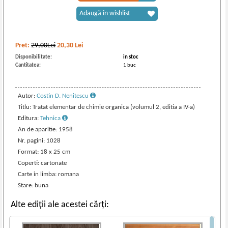
Adaugă în wishlist
Pret:
29,00Lei
20,30
Lei
Disponibilitate:
in stoc
Cantitatea:
1 buc
Autor:
Costin D. Nenitescu
Titlu: Tratat elementar de chimie organica (volumul 2, editia a IV-a)
Editura:
Tehnica
An de aparitie: 1958
Nr. pagini: 1028
Format: 18 x 25 cm
Coperti: cartonate
Carte in limba: romana
Stare: buna
Alte ediții ale acestei cărți: