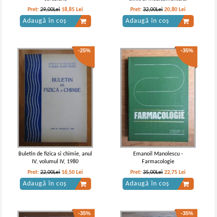
Pret:
29,00Lei
18,85
Lei
Pret:
32,00Lei
20,80
Lei
Adaugă în coș
Adaugă în coș
-25%
-35%
C. D. Nenitescu - Tratat elementar
C. D. Nenitescu - Chimia organica
de chimie organica (Editia IV,
(volumul 2)
Volumul 1)
Buletin de fizica si chimie, anul
Emanoil Manolescu -
IV, volumul IV, 1980
Farmacologie
Pret:
22,00Lei
16,50
Lei
Pret:
35,00Lei
22,75
Lei
Adaugă în coș
Adaugă în coș
-35%
-35%