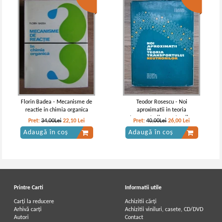
C. D. Nenitescu - Chimie organica
Costin D. Nenitescu - Elemente de
(volumul 2, editia a VI-a )
chimie organica (1928, volumul 1)
Florin Badea - Mecanisme de
Teodor Rosescu - Noi
reactie in chimia organica
aproximatii in teoria
transporturilor neutronilor
Pret:
34,00Lei
22,10
Lei
Pret:
40,00Lei
26,00
Lei
Adaugă în coș
Adaugă în coș
Printre Carti
Informatii utile
Carți la reducere
Achizitii cărți
Arhivă carți
Achizitii viniluri, casete, CD/DVD
Autori
Contact
Costin D. Nenitescu - Chimie
C. I. Nenitescu - Chimia organica (2