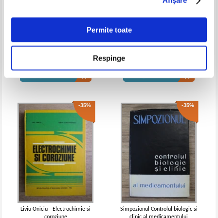
Afişare
(volumul 1)
(volumul 2, editia a VII-a )
IN STOC
IN STOC
Pret:
45,00Lei
33,75
Lei
Pret:
60,00Lei
45,00
Lei
Adaugă în coș
Adaugă în coș
Permite toate
I. Grigoriu - Controlul si reglarea
Gabriela Diaconeasa - Tabele si
automata in tehnologiile
formule uzuale
Respinge
-35%
chimice
Pret:
26,00Lei
16,90
Lei
Pret:
18,00
Lei
Adaugă în coș
Adaugă în coș
-35%
-35%
Costin D. Nenitescu - Chimie
Costin D. Nenitescu - Chimie
organica (volumul 2)
organica (volumul 2, editia a VIII-a)
IN STOC
Pret:
45,00Lei
29,25
Lei
Adaugă în coș
Liviu Oniciu - Electrochimie si
Simpozionul Controlul biologic si
coroziune
clinic al medicamentului