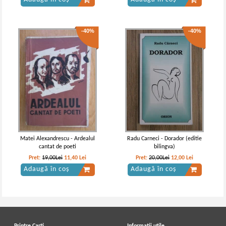
-40%
-40%
Ion Barbu - Opere. Dupa melci. Joc
Ion Barbu - Joc secund
secund. Versuri parnasiene si de
circumstanta, autografe, laude si
satire amicale (2 volume)
Matei Alexandrescu - Ardealul
Radu Carneci - Dorador (editie
cantat de poeti
bilingva)
Pret:
19,00Lei
11,40
Lei
Pret:
20,00Lei
12,00
Lei
Adaugă în coș
Adaugă în coș