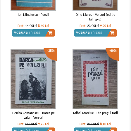
Ion Minulescu - Poezii
Dinu Mares - Versuri (editie
bilingva)
Pret:
14,00Lei
8,40
Lei
Pret:
23,00Lei
9,20
Lei
Adaugă în coș
Adaugă în coș
-35%
-60%
Ion Barbu - Joc secund
Ion Barbu - Joc fecund
Denisa Comanescu - Barca pe
Mihai Marciuc - Din pragul tarii
valuri. Versuri
Pret:
15,00Lei
9,75
Lei
Pret:
21,00Lei
8,40
Lei
Adaugă în coș
Adaugă în coș