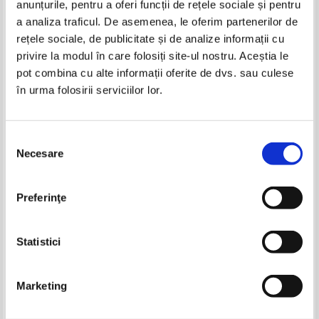
anunțurile, pentru a oferi funcții de rețele sociale și pentru
Produse din aceeasi categorie
a analiza traficul. De asemenea, le oferim partenerilor de
rețele sociale, de publicitate și de analize informații cu
-35%
privire la modul în care folosiți site-ul nostru. Aceștia le
pot combina cu alte informații oferite de dvs. sau culese
în urma folosirii serviciilor lor.
Ion Barbu - Joc secund
Ion Barbu - Joc secund. Juego
segundo (editie bilingva)
Selecția
Necesare
consimțământului
Ion Caraion - Interogarea
Vasile Igna - Starea de urgenta
Preferinţe
magilor
Pret:
16,00Lei
10,40
Lei
Pret:
10,00
Lei
Adaugă în coș
Adaugă în coș
Statistici
-35%
Marketing