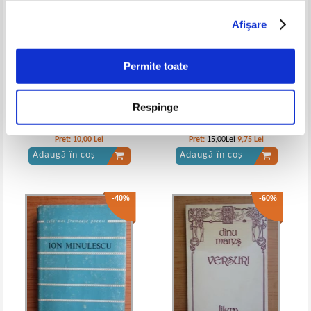
Afişare
Ion Barbu - Joc secund (poezii)
Ion Barbu - Joc secund
Permite toate
Respinge
Mihai Eminescu - Poezii, pentru
Andrei Paunescu - Tara in poezia
clasele V-VIII
lui Adrian Paunescu
Pret:
10,00
Lei
Pret:
15,00Lei
9,75
Lei
Adaugă în coș
Adaugă în coș
-40%
-60%
Ion Barbu - Joc secund
Ion Barbu - Joc secund (editie
bilingva)