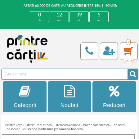
ASTĂZI 60.000 DE CĂRȚI AU REDUCERE ÎNTRE 15% ȘI 60%!📚
0
12
39
5
zile
ore
min
sec
0
0,00
Lei
Categorii
Noutati
Reduceri
Printre Carti
»
Literatura si critica
»
Literatura romana
»
Poezie romaneasca
»
Ion Barbu -
Joc secund. Jeu second (editie bilingva romano-franceza)