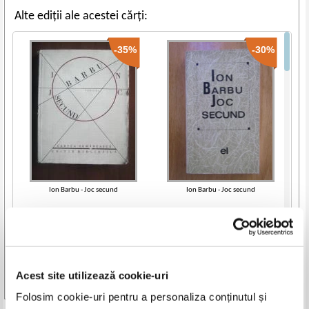
Alte ediții ale acestei cărți:
-35%
-30%
Ion Barbu - Joc secund
Ion Barbu - Joc secund
IN STOC
IN STOC
Pret:
12,00Lei
7,80
Lei
Pret:
12,00Lei
8,40
Lei
Adaugă în coș
Adaugă în coș
Acest site utilizează cookie-uri
Vezi toate edițiile »
Folosim cookie-uri pentru a personaliza conținutul și