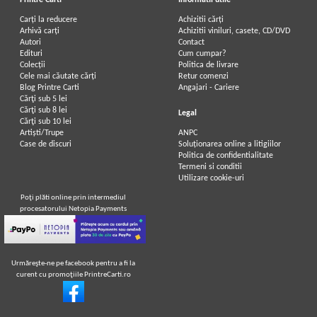
Printre Carti
Informatii utile
Carți la reducere
Achizitii cărți
Arhivă carți
Achizitii viniluri, casete, CD/DVD
Autori
Contact
Edituri
Cum cumpar?
Colecții
Politica de livrare
Cele mai căutate cărți
Retur comenzi
Blog Printre Carti
Angajari - Cariere
Cărţi sub 5 lei
Cărţi sub 8 lei
Legal
Cărţi sub 10 lei
Artiști/Trupe
ANPC
Case de discuri
Soluționarea online a litigiilor
Politica de confidentialitate
Termeni si conditii
Utilizare cookie-uri
Poţi plăti online prin intermediul
procesatorului Netopia Payments
Urmăreşte-ne pe facebook pentru a fi la
curent cu promoţiile PrintreCarti.ro