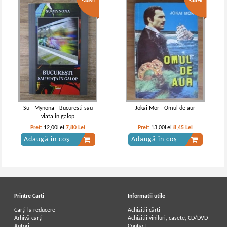
-35%
-35%
Su - Mynona - Bucuresti sau
Jokai Mor - Omul de aur
viata in galop
Pret:
12,00Lei
7,80
Lei
Pret:
13,00Lei
8,45
Lei
Adaugă în coș
Adaugă în coș
Printre Carti
Informatii utile
Carți la reducere
Achizitii cărți
Arhivă carți
Achizitii viniluri, casete, CD/DVD
Autori
Contact