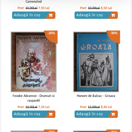
Camenzind
Pret:
10,00Lei
7,50
Lei
Pret:
10,00Lei
6,50
Lei
Adaugă în coș
Adaugă în coș
-25%
-30%
Feodor Abramov - Drumuri si
Honore de Balzac - Groaza
raspantii
Pret:
10,00Lei
7,50
Lei
Pret:
12,00Lei
8,40
Lei
Adaugă în coș
Adaugă în coș