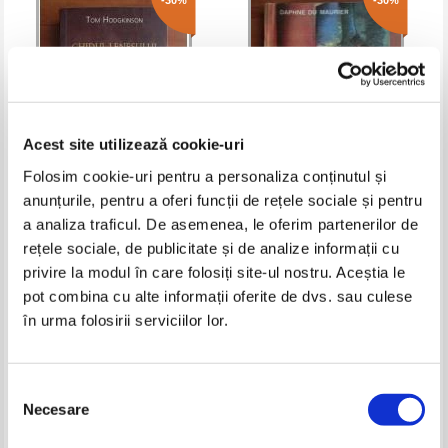
-30%
-30%
Acest site utilizează cookie-uri
Folosim cookie-uri pentru a personaliza conținutul și
anunțurile, pentru a oferi funcții de rețele sociale și pentru
Tom Hodgkinson - Ghidul
Daphne du Maurier - Hanul
a analiza traficul. De asemenea, le oferim partenerilor de
lenesului
Jamaica
rețele sociale, de publicitate și de analize informații cu
Pret:
10,00Lei
7,00
Lei
Pret:
10,00Lei
7,00
Lei
privire la modul în care folosiți site-ul nostru. Aceștia le
Adaugă în coș
Adaugă în coș
pot combina cu alte informații oferite de dvs. sau culese
în urma folosirii serviciilor lor.
-35%
-30%
Selecția
Necesare
consimțământului