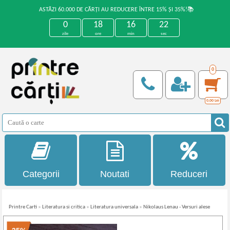
ASTĂZI 60.000 DE CĂRȚI AU REDUCERE ÎNTRE 15% ȘI 35%!📚
0
18
16
22
zile
ore
min
sec
0
0,00
Lei
Categorii
Noutati
Reduceri
Printre Carti
»
Literatura si critica
»
Literatura universala
»
Nikolaus Lenau - Versuri alese