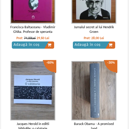
Francisca Baltaceanu - Vladimir
Jurnalul secret al lui Hendrik
Ghika. Profesor de speranta
Groen
Pret:
74,00Lei
29,60
Lei
Pret:
28,00
Lei
Adaugă în coș
Adaugă în coș
-60%
-30%
Jacques Herold in editii
Barack Obama - A promised
bibliofile: o calatorie
land