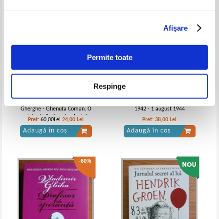
Afişare
Permite toate
Respinge
Marin Rotaru, Gheorghe
Jurnalul Annei Frank. 12 iunie
Gherghe - Ghenuta Coman. O
1942 - 1 august 1944
viata dedicata arheologiei
Pret:
60,00Lei
24,00
Lei
Pret:
38,00
Lei
Adaugă în coș
Adaugă în coș
-60%