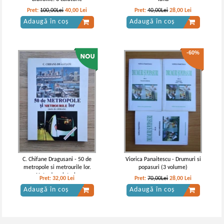
Pret:
100,00Lei
40,00
Lei
Pret:
40,00Lei
28,00
Lei
Adaugă în coș
Adaugă în coș
-60%
C. Chifane Dragusani - 50 de
Viorica Panaitescu - Drumuri si
metropole si metrourile lor.
popasuri (3 volume)
Note de calatorie
Pret:
32,00
Lei
Pret:
70,00Lei
28,00
Lei
Adaugă în coș
Adaugă în coș