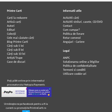
Printre Carti
Informatii utile
Carți la reducere
Achizitii cărți
Arhivă carți
Achizitii viniluri, casete, CD/DVD
Autori
Contact
Edituri
Cum cumpar?
Colecții
Politica de livrare
Cele mai căutate cărți
Retur comenzi
Blog Printre Carti
Angajari - Cariere
Cărţi sub 5 lei
Cărţi sub 8 lei
Legal
Cărţi sub 10 lei
Artiști/Trupe
ANPC
Case de discuri
Soluționarea online a litigiilor
Politica de confidentialitate
Termeni si conditii
Utilizare cookie-uri
Poţi plăti online prin intermediul
procesatorului Netopia Payments
Urmăreşte-ne pe facebook pentru a fi la
curent cu promoţiile PrintreCarti.ro