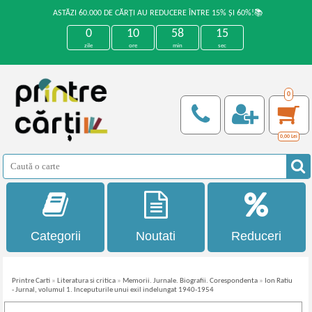
ASTĂZI 60.000 DE CĂRȚI AU REDUCERE ÎNTRE 15% ȘI 60%!📚
0
10
58
15
zile
ore
min
sec
0
0,00
Lei
Categorii
Noutati
Reduceri
Printre Carti
»
Literatura si critica
»
Memorii. Jurnale. Biografii. Corespondenta
»
Ion Ratiu
- Jurnal, volumul 1. Inceputurile unui exil indelungat 1940-1954