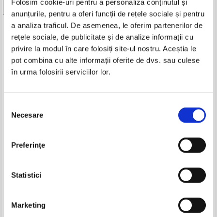
Folosim cookie-uri pentru a personaliza conținutul și
Vezi toate edițiile »
anunțurile, pentru a oferi funcții de rețele sociale și pentru
a analiza traficul. De asemenea, le oferim partenerilor de
Produse din aceeasi categorie
rețele sociale, de publicitate și de analize informații cu
privire la modul în care folosiți site-ul nostru. Aceștia le
-20%
pot combina cu alte informații oferite de dvs. sau culese
în urma folosirii serviciilor lor.
Ion Ratiu - Jurnal (2 volume)
Selecția
Necesare
consimțământului
Preferinţe
Dodo Nita, Mihaela Bercovici -
Peter Ross Range - 1924. Anul
Nicu Russu. Un artist desavarsit
care l-a creat pe Hitler
cu suflet magic...
Pret:
50,00Lei
40,00
Lei
Pret:
24,00
Lei
Statistici
Adaugă în coș
Adaugă în coș
Marketing
-60%