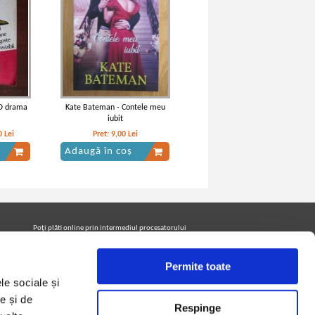
 O drama
Kate Bateman - Contele meu
iubit
0
Lei
Pret:
9,00
Lei
Adaugă în coș
Poţi plăti online prin intermediul procesatorului
Netopia Payments
Permite toate
le sociale și
Urmăreşte-ne pe facebook pentru a fi la curent cu
promoţiile PrintreCarti.ro
e și de
Respinge