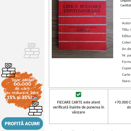
Disponib
Cantitat
Autor
Titlu
Editu
Colec
An de
Nr. pa
Forma
Coper
Carte
Stare
FIECARE CARTE este atent
+70.000 C
verificată înainte de punerea în
st
vânzare