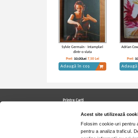
Sylvie Germain - Intamplari
Adrian Cow
dintr-o viata
Pret:
10,00Lei
7,50
Lei
Pret:
1
Adaugă în coș
Adaugă 
Printre Carti
Carți la reducere
Acest site utilizează cook
Arhivă carți
Autori
Folosim cookie-uri pentru a 
Edituri
Colecții
pentru a analiza traficul. 
Cele mai căutate cărți