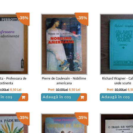
-35%
-35%
ta - Profesoara de
Pierre de Coulevain - Nobilime
Richard Wagner - Cal
bstinenta
americana
unde scurte
0,00Lei
6,50
Lei
Pret:
10,00Lei
6,50
Lei
Pret:
10,00Lei
6,5
în coș
Adaugă în coș
Adaugă în coș
-35%
-35%