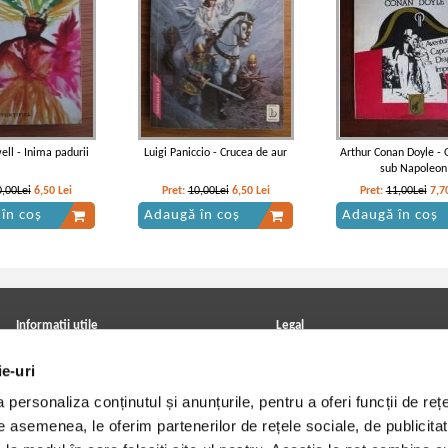
ell - Inima padurii
Luigi Paniccio - Crucea de aur
Arthur Conan Doyle -
sub Napoleon
0,00Lei
6,50
Lei
Pret:
10,00Lei
6,50
Lei
Pret:
11,00Lei
7,7
în coș
Adaugă în coș
Adaugă în coș
Informatii utile
Legal
ANPC
Achizitii cărți
ie-uri
Achizitii viniluri, casete, CD/DVD
Soluționarea online a litigiilor
Contact
Politica de confidentialitate
personaliza conținutul și anunțurile, pentru a oferi funcții de rețe
Cum cumpar?
Termeni si conditii
Politica de livrare
Utilizare cookie-uri
De asemenea, le oferim partenerilor de rețele sociale, de publicitat
Retur comenzi