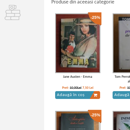
Produse din aceeasi categorie
-25%
Jane Austen - Emma
Tom Perrot
a
Pret:
10,00Lei
7,50
Lei
Pret:
1
Adaugă în coș
Adaugă 
-25%