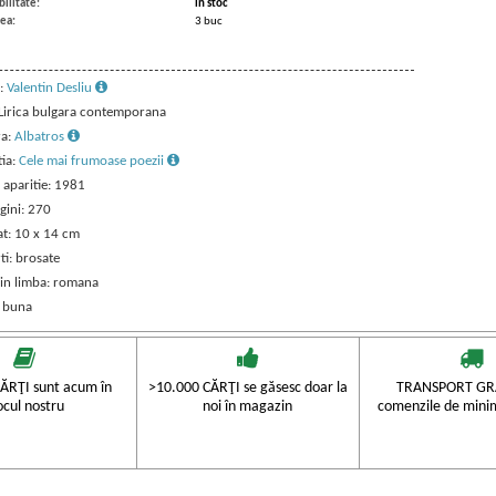
ilitate:
in stoc
ea:
3 buc
:
Valentin Desliu
: Lirica bulgara contemporana
ra:
Albatros
tia:
Cele mai frumoase poezii
 aparitie: 1981
gini: 270
t: 10 x 14 cm
ti: brosate
 in limba: romana
: buna
ĂRŢI sunt acum în
>10.000 CĂRŢI se găsesc doar la
TRANSPORT GRA
ocul nostru
noi în magazin
comenzile de mini