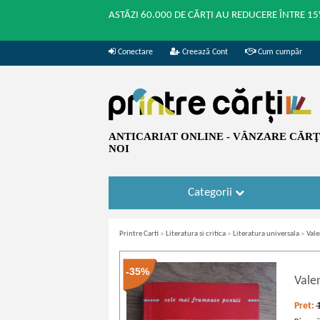
ASTĂZI 60.000 DE CĂRȚI AU REDUCERE ÎNTRE 15
Conectare
Creează Cont
Cum cumpăr
ANTICARIAT ONLINE - VÂNZARE CĂRŢI
NOI
Categorii
Printre Carti
»
Literatura si critica
»
Literatura universala
»
Vale
-35%
Vale
Pret: