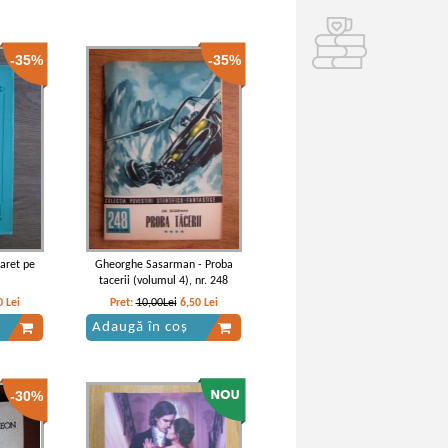
-35%
-35%
aret pe
Gheorghe Sasarman - Proba
tacerii (volumul 4), nr. 248
0
Lei
Pret:
10,00Lei
6,50
Lei
Adaugă în coș
-30%