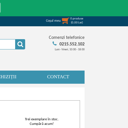
0
produse
Coşul meu
(
0,00
Lei
)
Comenzi telefonice
0215.552.102
Luni - Vineri, 10:00 - 18:00
HIZIȚII
CONTACT
Trei exemplare în stoc.
Cumpără acum!