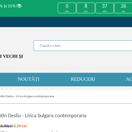
0
8
37
26
% ȘI 35%!📚
zile
ore
min
sec
 VECHI ŞI
NOUTĂȚI
REDUCERI
AC
ntin Desliu - Lirica bulgara contemporana
ntin Desliu
-
Lirica bulgara contemporana
10,00Lei
6,50
Lei