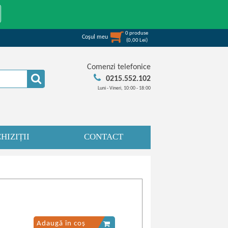
0
produse
Coşul meu
(
0,00
Lei
)
Comenzi telefonice
0215.552.102
Luni - Vineri, 10:00 - 18:00
HIZIȚII
CONTACT
Adaugă în coș