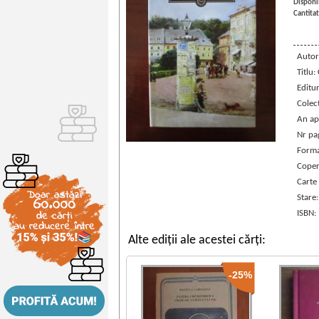
Disponib
Cantitat
Autor
Titlu:
Editu
Colec
An ap
Nr pa
Forma
Coper
Carte
Stare
ISBN:
Alte ediții ale acestei cărți:
-25%