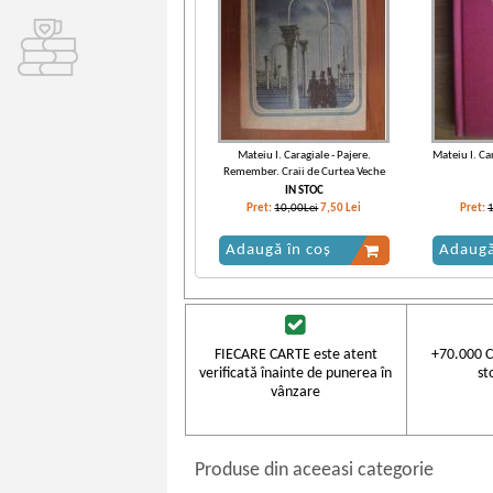
Mateiu I. Caragiale - Pajere.
Mateiu I. Car
Remember. Craii de Curtea Veche
IN STOC
Pret:
10,00Lei
7,50
Lei
Pret:
Adaugă în coș
Adaugă
-35%
FIECARE CARTE este atent
+70.000 C
verificată înainte de punerea în
st
vânzare
Produse din aceeasi categorie