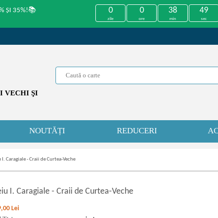
0
0
38
48
% ȘI 35%!📚
zile
ore
min
sec
 VECHI ŞI
NOUTĂȚI
REDUCERI
AC
 I. Caragiale - Craii de Curtea-Veche
iu I. Caragiale
-
Craii de Curtea-Veche
9,00
Lei