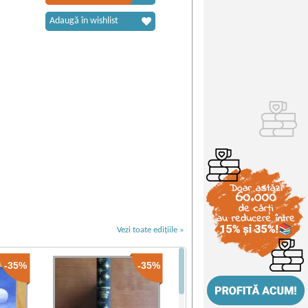
Adaugă în wishlist
Vezi toate edițiile »
-35%
-35%