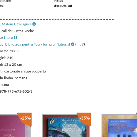
ilitate:
in stoc
ea:
stoc suficient
:
Mateiu I. Caragiale
 Craii de Curtea-Veche
ra:
Litera
tia:
Biblioteca pentru Toti - Jurnalul National
(nr. 7)
aritie: 2009
gini: 240
t: 13 x 20 cm
ti: cartonate si supracoperta
 in limba: romana
: buna
 978-973-675-602-3
-25%
-35%