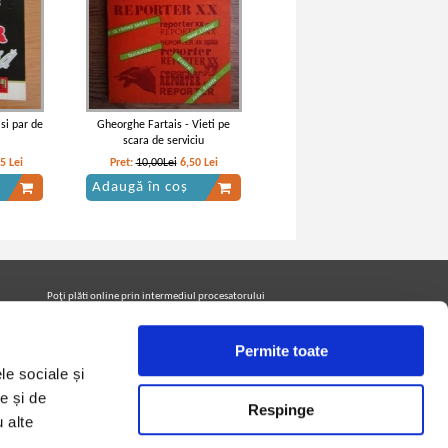
si par de
Gheorghe Fartais - Vieti pe
scara de serviciu
05
Lei
Pret:
10,00Lei
6,50
Lei
Adaugă în coș
de Curtea-
Mateiu I. Caragiale - Craii de Curtea-
Cartii)
Veche
Poţi plăti online prin intermediul procesatorului
Netopia Payments
Permite toate
le sociale și
Urmăreşte-ne pe facebook pentru a fi la curent cu
promoţiile PrintreCarti.ro
e și de
Respinge
u alte