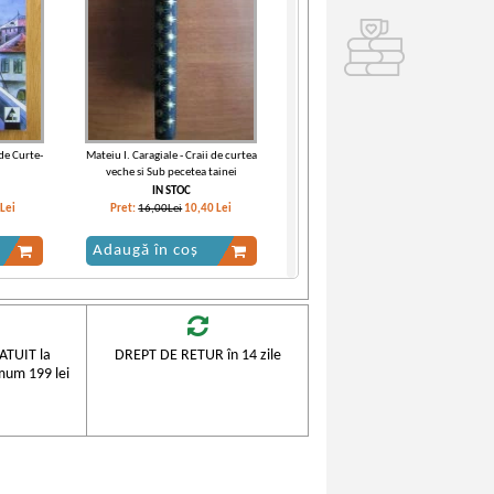
 de Curte-
Mateiu I. Caragiale - Craii de curtea
veche si Sub pecetea tainei
IN STOC
Lei
Pret:
16,00Lei
10,40
Lei
Adaugă în coș
-35%
-35%
TUIT la
DREPT DE RETUR în 14 zile
mum 199 lei