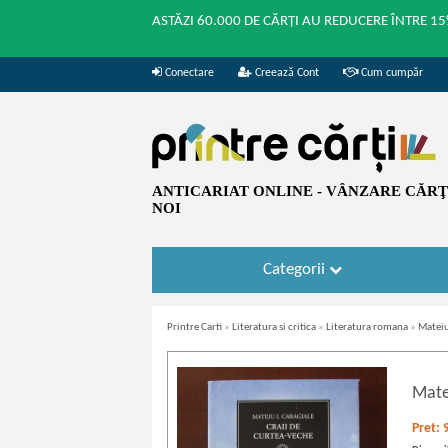
ASTĂZI 60.000 DE CĂRȚI AU REDUCERE ÎNTRE 15
Conectare
Creează Cont
Cum cumpăr
ANTICARIAT ONLINE - VÂNZARE CĂRŢI
NOI
Categorii
Printre Carti
»
Literatura si critica
»
Literatura romana
»
Mateiu
Mate
Pret: