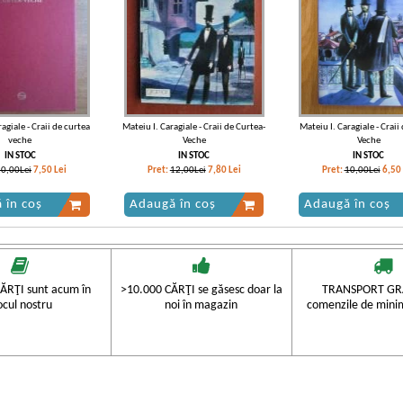
agiale - Craii de curtea
Mateiu I. Caragiale - Craii de Curtea-
Mateiu I. Caragiale - Craii
veche
Veche
Veche
IN STOC
IN STOC
IN STOC
10,00Lei
7,50
Lei
Pret:
12,00Lei
7,80
Lei
Pret:
10,00Lei
6,50
 în coș
Adaugă în coș
Adaugă în coș
-25%
-25%
ĂRŢI sunt acum în
>10.000 CĂRŢI se găsesc doar la
TRANSPORT GRA
ocul nostru
noi în magazin
comenzile de mini