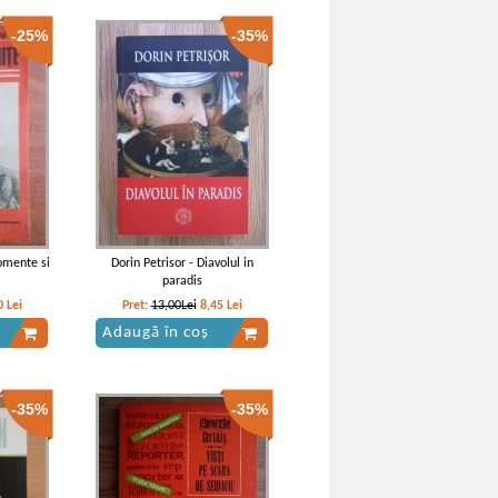
-25%
-35%
emember.
Mateiu I. Caragiale - Craii de Curtea-
he
Veche
IN STOC
Lei
Pret:
10,00Lei
6,50
Lei
Adaugă în coș
omente si
Dorin Petrisor - Diavolul in
paradis
0
Lei
Pret:
13,00Lei
8,45
Lei
Adaugă în coș
-35%
-35%
emember.
Mateiu I. Caragiale - Craii de Curtea-
te scrieri
veche