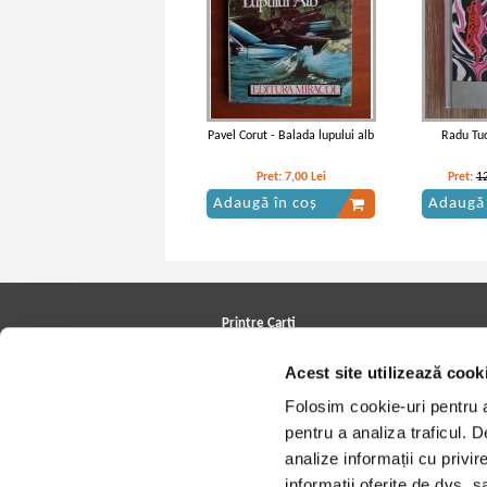
Pavel Corut - Balada lupului alb
Radu Tud
Pret:
7,00
Lei
Pret:
1
Adaugă în coș
Adaugă 
Mateiu I. Caragiale - Craii de Curtea
Mateiu I. Car
Veche
Printre Carti
Carți la reducere
Acest site utilizează cook
Arhivă carți
Autori
Folosim cookie-uri pentru a 
Edituri
Colecții
pentru a analiza traficul. 
Cele mai căutate cărți
analize informații cu privir
Blog Printre Carti
Cărţi sub 5 lei
informații oferite de dvs. sa