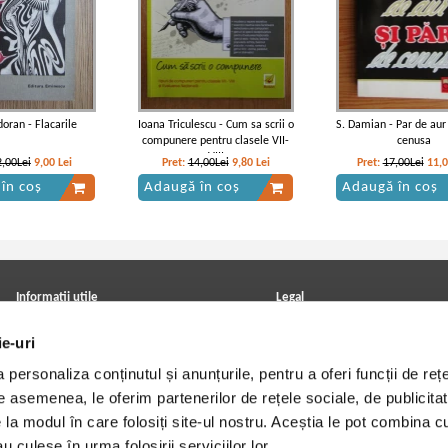
oran - Flacarile
Ioana Triculescu - Cum sa scrii o
S. Damian - Par de aur 
compunere pentru clasele VII-
cenusa
VIII
2,00Lei
9,00
Lei
Pret:
14,00Lei
9,80
Lei
Pret:
17,00Lei
11,
în coș
Adaugă în coș
Adaugă în coș
agiale - Craii de Curtea-
Mateiu I. Caragiale - Craii de Curtea-
Mateiu I. Caragiale - Craii 
Veche
Veche
Veche (editura Prietenii 
Informatii utile
Legal
ANPC
Achizitii cărți
ie-uri
Achizitii viniluri, casete, CD/DVD
Soluționarea online a litigiilor
Contact
Politica de confidentialitate
personaliza conținutul și anunțurile, pentru a oferi funcții de rețe
Cum cumpar?
Termeni si conditii
Politica de livrare
Utilizare cookie-uri
De asemenea, le oferim partenerilor de rețele sociale, de publicitat
Retur comenzi
e la modul în care folosiți site-ul nostru. Aceștia le pot combina c
Angajari - Cariere
u culese în urma folosirii serviciilor lor.