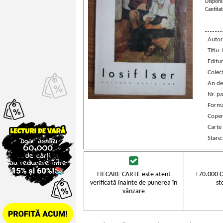
Disponib
Cantitat
Autor
Titlu: 
Editu
Colec
An de
Nr. pa
Forma
Coper
Carte
Stare
FIECARE CARTE este atent
+70.000 C
verificată înainte de punerea în
st
vânzare