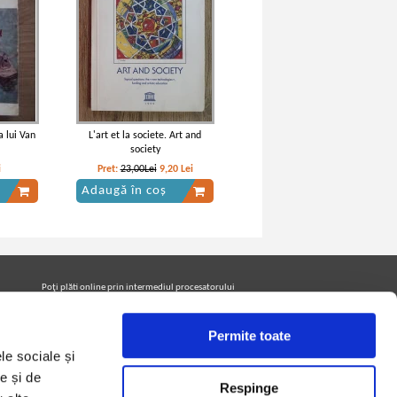
a lui Van
L'art et la societe. Art and
society
i
Pret:
23,00Lei
9,20
Lei
Adaugă în coș
Poţi plăti online prin intermediul procesatorului
Netopia Payments
Permite toate
le sociale și
Urmăreşte-ne pe facebook pentru a fi la curent cu
promoţiile PrintreCarti.ro
e și de
Respinge