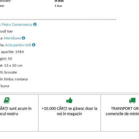
ilitate:
in stoc
ea:
1 buc
:
Petru Comarnescu
Iosif Iser
ra:
Meridiane
tia:
Arta pentru toti
 aparitie: 1964
gini: 50
t: 13 x 20 cm
ti: brosate
 in limba: romana
: buna
ĂRŢI sunt acum în
>10.000 CĂRŢI se găsesc doar la
TRANSPORT GRA
ocul nostru
noi în magazin
comenzile de mini