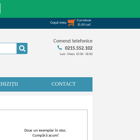
0
produse
Coşul meu
(
0,00
Lei
)
Comenzi telefonice
0215.552.102
Luni - Vineri, 10:00 - 18:00
HIZIȚII
CONTACT
Doar un exemplar în stoc.
Cumpără acum!