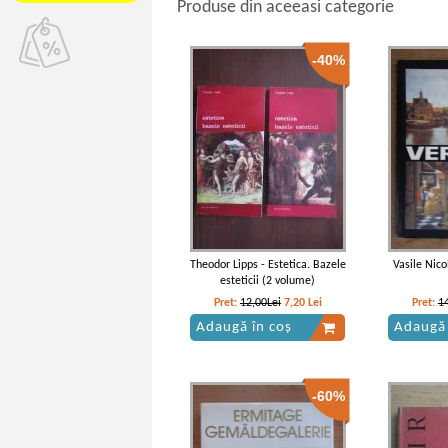
Produse din aceeasi categorie
-40%
Theodor Lipps - Estetica. Bazele
Vasile Nic
esteticii (2 volume)
Pret:
12,00Lei
7,20
Lei
Pret:
1
Adaugă în coș
Adaugă 
-60%