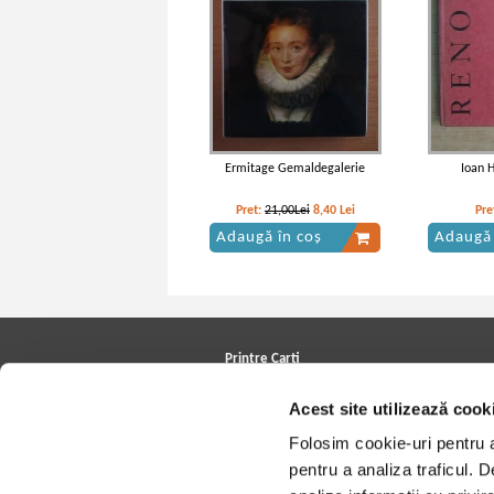
Ermitage Gemaldegalerie
Ioan 
Pret:
21,00Lei
8,40
Lei
Pre
Adaugă în coș
Adaugă 
Printre Carti
Carți la reducere
Acest site utilizează cook
Arhivă carți
Autori
Folosim cookie-uri pentru a 
Edituri
Colecții
pentru a analiza traficul. 
Cele mai căutate cărți