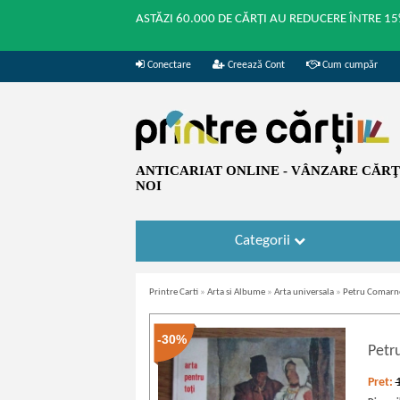
ASTĂZI 60.000 DE CĂRȚI AU REDUCERE ÎNTRE 15
Conectare
Creează Cont
Cum cumpăr
ANTICARIAT ONLINE - VÂNZARE CĂRŢI
NOI
Categorii
Printre Carti
»
Arta si Albume
»
Arta universala
»
Petru Comarnes
-30%
Petr
Pret: