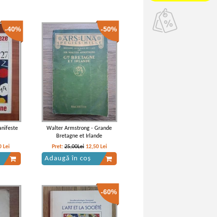
-40%
-50%
anifeste
Walter Armstrong - Grande
Bretagne et Irlande
0
Lei
Pret:
25,00Lei
12,50
Lei
Adaugă în coș
-60%