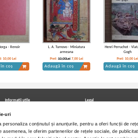
Horga - Renoir
L. A. Turnovo - Miniatura
Henri Perruchot - Viat
armeana
Gogh
t:
10,00
Lei
Pret:
10,00Lei
7,00
Lei
Pret:
10,00
Le
în coș
Adaugă în coș
Adaugă în coș
Informatii utile
Legal
ANPC
Achizitii cărți
ie-uri
Achizitii viniluri, casete, CD/DVD
Soluționarea online a litigiilor
Contact
Politica de confidentialitate
personaliza conținutul și anunțurile, pentru a oferi funcții de rețe
Cum cumpar?
Termeni si conditii
Politica de livrare
Utilizare cookie-uri
De asemenea, le oferim partenerilor de rețele sociale, de publicitat
Retur comenzi