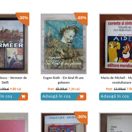
-30%
-60%
olescu - Vermeer de
Eugen Roth - Ein kind ift uns
Mario de Micheli - M
Delft
geboren
revolutionare
4,00Lei
9,80
Lei
Pret:
18,00Lei
7,20
Lei
Pret:
13,00Lei
7,8
în coș
Adaugă în coș
Adaugă în coș
-30%