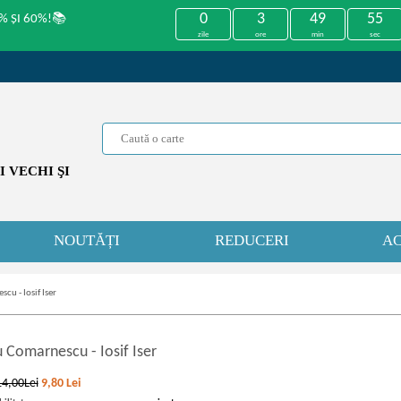
0
3
49
55
% ȘI 60%!📚
zile
ore
min
sec
 VECHI ŞI
NOUTĂȚI
REDUCERI
AC
cu - Iosif Iser
u Comarnescu
-
Iosif Iser
14,00Lei
9,80
Lei