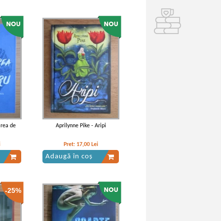
area de
Aprilynne Pike - Aripi
i
Pret:
17,00
Lei
Adaugă în coș
-25%