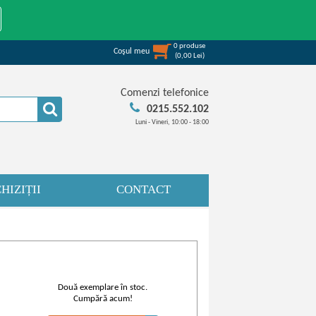
0
produse
Coşul meu
(
0,00
Lei
)
Comenzi telefonice
0215.552.102
Luni - Vineri, 10:00 - 18:00
HIZIȚII
CONTACT
Două exemplare în stoc.
Cumpără acum!