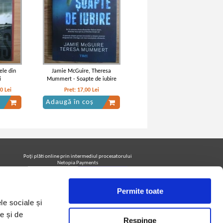
ele din
Jamie McGuire, Theresa
i
Mummert - Soapte de iubire
00
Lei
Pret:
17,00
Lei
Adaugă în coș
Poţi plăti online prin intermediul procesatorului
Netopia Payments
Permite toate
Urmăreşte-ne pe facebook pentru a fi la curent cu
le sociale și
promoţiile PrintreCarti.ro
e și de
Respinge