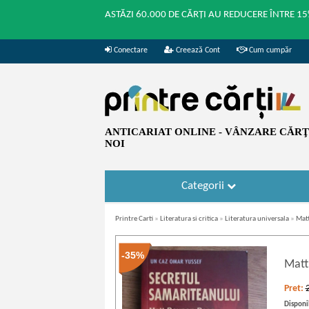
ASTĂZI 60.000 DE CĂRȚI AU REDUCERE ÎNTRE 15
Conectare
Creează Cont
Cum cumpăr
ANTICARIAT ONLINE - VÂNZARE CĂRŢI
NOI
Categorii
Printre Carti
»
Literatura si critica
»
Literatura universala
»
Matt
-35%
Matt
Pret:
Disponib