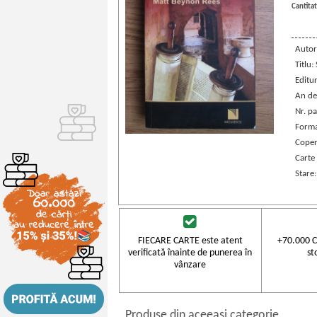
Cantitat
Autor
Titlu:
Editu
An de
Nr. pa
Forma
Coper
Carte
Stare
FIECARE CARTE este atent
+70.000 C
verificată înainte de punerea în
st
vânzare
Produse din aceeasi categorie