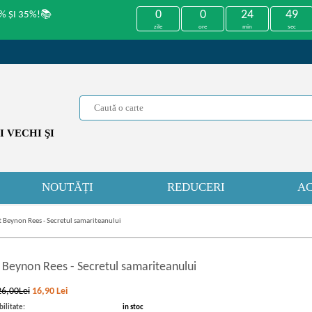
0
0
24
49
% ȘI 35%!📚
zile
ore
min
sec
 VECHI ŞI
NOUTĂȚI
REDUCERI
AC
 Beynon Rees - Secretul samariteanului
 Beynon Rees
-
Secretul samariteanului
26,00Lei
16,90
Lei
ilitate:
in stoc