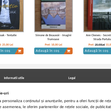
oak - Tentatie
Simone de Beauvoir - Imagini
Ann Cleeves - Secret
frumoase
Strada Portulu
t:
25,00
Lei
Pret:
16,00
Lei
Pret:
20,00Lei
15,
în coș
Adaugă în coș
Adaugă în coș
Informatii utile
Legal
ANPC
Achizitii cărți
Achizitii viniluri, casete, CD/DVD
Soluționarea online a litigiilor
ie-uri
Contact
Politica de confidentialitate
Cum cumpar?
Termeni si conditii
personaliza conținutul și anunțurile, pentru a oferi funcții de rețe
Politica de livrare
Utilizare cookie-uri
Retur comenzi
De asemenea, le oferim partenerilor de rețele sociale, de publicitat
Angajari - Cariere