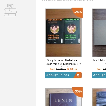
-25%
Stieg Larsson - Barbati care
Lev Tolstoi
urasc femeile. Milennium 1 (2
volume)
Pret:
16,00Lei
12,00
Lei
Pret:
24
Adaugă în coș
Adaugă 
-35%