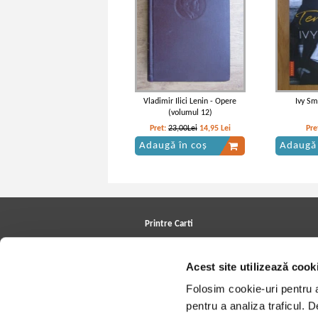
Vladimir Ilici Lenin - Opere
Ivy Sm
(volumul 12)
Pret:
23,00Lei
14,95
Lei
Pre
Adaugă în coș
Adaugă 
Printre Carti
Carți la reducere
Arhivă carți
Acest site utilizează cook
Autori
Edituri
Folosim cookie-uri pentru a 
Colecții
Cele mai căutate cărți
pentru a analiza traficul. 
Blog Printre Carti