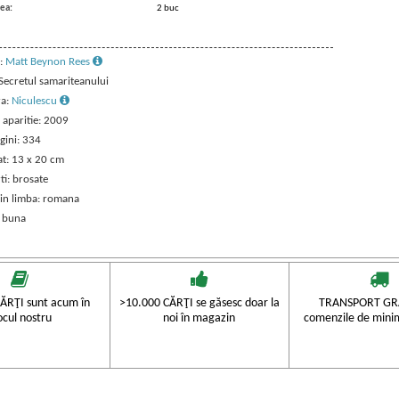
ea:
2 buc
:
Matt Beynon Rees
 Secretul samariteanului
ra:
Niculescu
 aparitie: 2009
gini: 334
t: 13 x 20 cm
ti: brosate
 in limba: romana
: buna
ĂRŢI sunt acum în
>10.000 CĂRŢI se găsesc doar la
TRANSPORT GRA
ocul nostru
noi în magazin
comenzile de mini