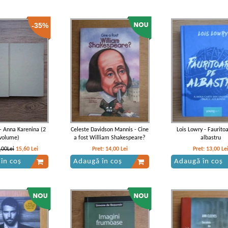
-35%
 - Anna Karenina (2
Celeste Davidson Mannis - Cine
Lois Lowry - Faurito
volume)
a fost William Shakespeare?
albastru
,00Lei
15,60
Lei
Pret:
14,00
Lei
Pret:
13,00
Le
în coș
Adaugă în coș
Adaugă în coș