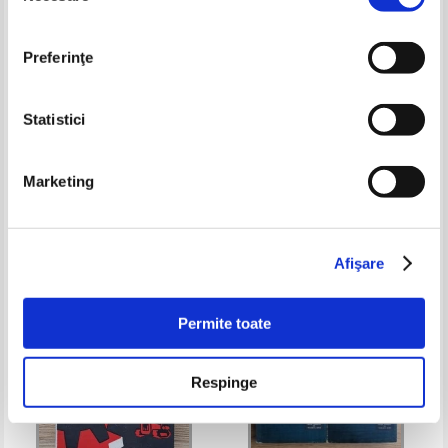
Preferinţe
Statistici
Traian T. Cosovei - Sa mai vad o
Al. I. Amzulescu - Balade
Marketing
data Lotru
populare romanesti
Pret:
10,00Lei
7,00
Lei
Pret:
10,00
Lei
Adaugă în coș
Adaugă în coș
Afişare
-35%
-25%
Permite toate
Respinge