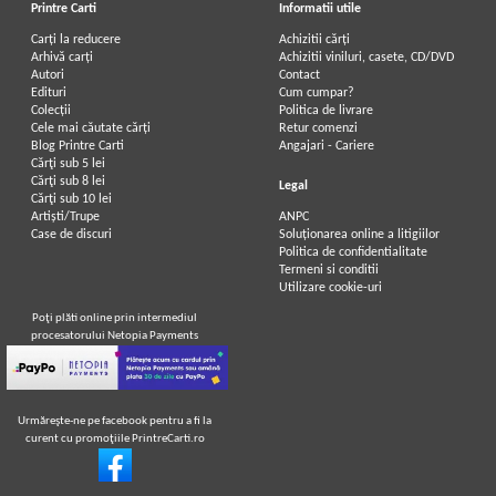
Printre Carti
Informatii utile
Carți la reducere
Achizitii cărți
Arhivă carți
Achizitii viniluri, casete, CD/DVD
Autori
Contact
Edituri
Cum cumpar?
Colecții
Politica de livrare
Cele mai căutate cărți
Retur comenzi
Blog Printre Carti
Angajari - Cariere
Cărţi sub 5 lei
Cărţi sub 8 lei
Legal
Cărţi sub 10 lei
Artiști/Trupe
ANPC
Case de discuri
Soluționarea online a litigiilor
Politica de confidentialitate
Termeni si conditii
Utilizare cookie-uri
Poţi plăti online prin intermediul
procesatorului Netopia Payments
Urmăreşte-ne pe facebook pentru a fi la
curent cu promoţiile PrintreCarti.ro