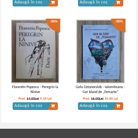
Adaugă în coș
Adaugă în coș
-35%
-35%
Florentin Popescu - Peregrin la
Gelu Cetonorslob - Ialomiteanu -
Ninive
Ger bland de „femarte”
Pret:
14,00Lei
9,10
Lei
Pret:
16,00Lei
10,40
Lei
Adaugă în coș
Adaugă în coș