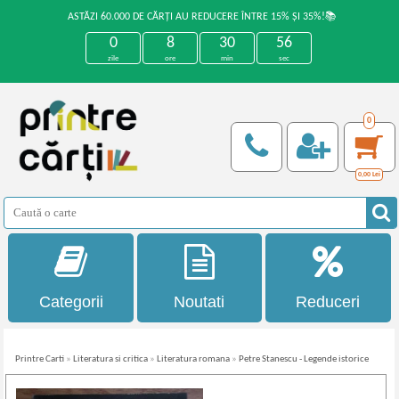
ASTĂZI 60.000 DE CĂRȚI AU REDUCERE ÎNTRE 15% ȘI 35%!📚
0
8
30
55
zile
ore
min
sec
0
0,00
Lei
Categorii
Noutati
Reduceri
Printre Carti
»
Literatura si critica
»
Literatura romana
»
Petre Stanescu - Legende istorice