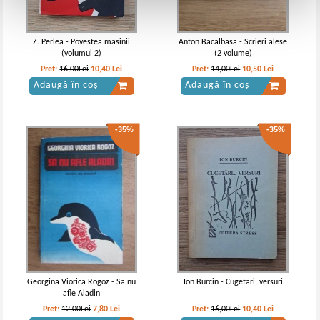
Z. Perlea - Povestea masinii
Anton Bacalbasa - Scrieri alese
(volumul 2)
(2 volume)
Pret:
16,00Lei
10,40
Lei
Pret:
14,00Lei
10,50
Lei
Adaugă în coș
Adaugă în coș
-35%
-35%
Georgina Viorica Rogoz - Sa nu
Ion Burcin - Cugetari, versuri
afle Aladin
Pret:
12,00Lei
7,80
Lei
Pret:
16,00Lei
10,40
Lei