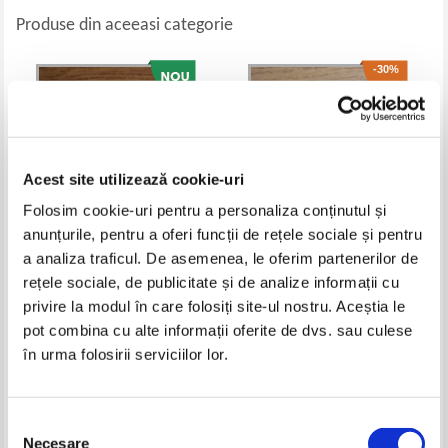
Produse din aceeasi categorie
-30%
Acest site utilizează cookie-uri
Folosim cookie-uri pentru a personaliza conținutul și
anunțurile, pentru a oferi funcții de rețele sociale și pentru
a analiza traficul. De asemenea, le oferim partenerilor de
rețele sociale, de publicitate și de analize informații cu
Theodor Constantin - Magdalena
Ion Ochinciuc - Eroul necunoscut
de la miezul noptii
privire la modul în care folosiți site-ul nostru. Aceștia le
Pret:
13,00
Lei
Pret:
10,00Lei
7,00
Lei
pot combina cu alte informații oferite de dvs. sau culese
Adaugă în coș
Adaugă în coș
în urma folosirii serviciilor lor.
-30%
Selecția
Necesare
consimțământului